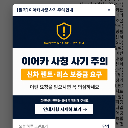
시트 메모리시트(운전석)
에어백 커튼
[필독] 이어카 사칭 사기 주의 안내
×
주차보조 후방카메라
사이드미러 후진각도조절
시트 통풍시트(운전석)
스티어링휠 가죽스티어링휠
주차보조 전방감지센서
주행안전 후측방경보시스템(BSD)
시트 통풍시트(동승석)
에어컨 풀오토에어컨
스티어링휠 열선내장
주차보조 후방감지센서
시트 전동시트(운전석)
시트 열선시트(뒤)
에어컨 공기청정기
헤드램프 LED
시트 가죽시트
시트 열선시트(앞)
파킹 전자식 파킹
헤드램프 프로젝션 타입
스티어링휠 텔레스코픽 스티어링
휠타이어 알루미늄휠
사이드미러 방향지시등 일체형
오늘 하루 그만보기
닫기