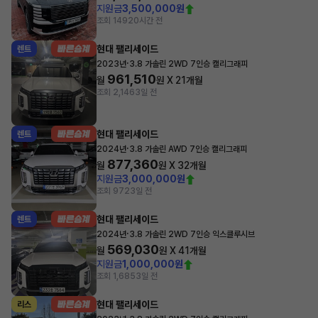
지원금
3,500,000원
조회 149
20시간 전
현대 팰리세이드
렌트
·
2023년
3.8 가솔린 2WD 7인승 캘리그래피
961,510
월
원 X
21
개월
조회 2,146
3일 전
현대 팰리세이드
렌트
·
2024년
3.8 가솔린 AWD 7인승 캘리그래피
877,360
월
원 X
32
개월
지원금
3,000,000원
조회 972
3일 전
현대 팰리세이드
렌트
·
2024년
3.8 가솔린 2WD 7인승 익스클루시브
569,030
월
원 X
41
개월
지원금
1,000,000원
조회 1,685
3일 전
현대 팰리세이드
리스