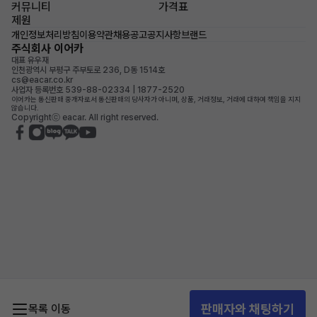
커뮤니티
가격표
제원
개인정보처리방침
이용약관
채용공고
공지사항
브랜드
주식회사 이어카
대표 유우재
인천광역시 부평구 주부토로 236, D동 1514호
cs@eacar.co.kr
사업자 등록번호 539-88-02334 | 1877-2520
이어카는 통신판매 중개자로서 통신판매의 당사자가 아니며, 상품, 거래정보, 거래에 대하여 책임을 지지
않습니다.
Copyrightⓒ eacar. All right reserved.
판매자와 채팅하기
목록 이동