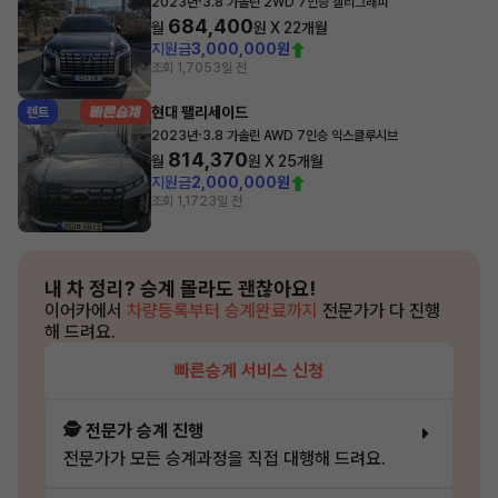
·
2023년
3.8 가솔린 2WD 7인승 캘리그래피
684,400
월
원 X
22
개월
지원금
3,000,000원
조회 1,705
3일 전
현대 팰리세이드
렌트
·
2023년
3.8 가솔린 AWD 7인승 익스클루시브
814,370
월
원 X
25
개월
지원금
2,000,000원
조회 1,172
3일 전
내 차 정리?
승계 몰라도 괜찮아요!
이어카에서
차량등록부터 승계완료까지
전문가가 다 진행
해 드려요.
빠른승계 서비스 신청
🕵️ 전문가 승계 진행
전문가가 모든 승계과정을 직접 대행해 드려요.