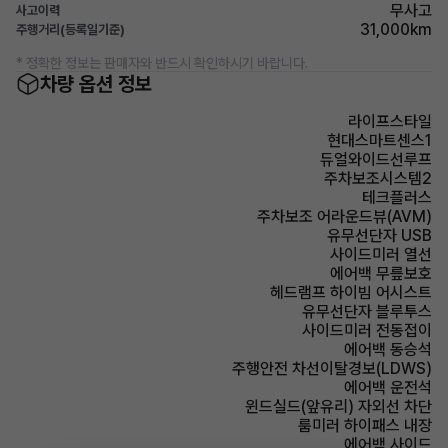
무사고
사고이력
31,000km
주행거리(등록일기준)
* 정확한 정보는 판매자와 반드시 확인하시기 바랍니다.
차량 옵션 정보
라이프스타일
현대스마트센스1
듀얼와이드선루프
주차보조시스템2
테크플러스
주차보조 어라운드뷰(AVM)
유무선단자 USB
사이드미러 열선
에어백 무릎보호
헤드램프 하이빔 어시스트
유무선단자 블루투스
사이드미러 전동접이
에어백 동승석
주행안전 차선이탈경보(LDWS)
에어백 운전석
윈드실드(앞유리) 자외선 차단
룸미러 하이패스 내장
에어백 사이드