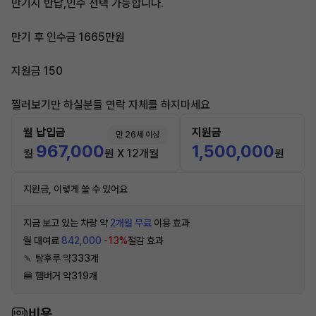
만기시 반납,인수 선택 가능합니다.
만기 후 인수금 1665만원
지원금 150
찔러보기만 하실분들 연락 자체를 하지마세요
월 납입금
지원금
만 26세 이상
967,000
1,500,000
월
원 X 12개월
원
지원금, 이렇게 쓸 수 있어요
지금 보고 있는 차량 약
2개월 무료
이용 효과
월 대여료
842,000
-13%
절감 효과
🍡 탕후루 약333개
🍔 햄버거 약319개
비용