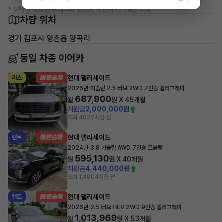
* 정확한 정보는 판매자와 반드시 확인하시기 바랍니다.
차량 위치
경기 김포시 양촌읍 양곡리
동일 차종 이어카
현대 팰리세이드
리스
·
2026년
가솔린 2.5 터보 2WD 7인승 캘리그래피
687,900
월
원 X
45
개월
지원금
2,000,000원
조회 403
2시간 전
현대 팰리세이드
렌트
·
2024년
3.8 가솔린 AWD 7인승 르블랑
595,130
월
원 X
40
개월
지원금
4,440,000원
조회 1,490
4시간 전
현대 팰리세이드
렌트
·
2026년
2.5 터보 HEV 2WD 9인승 캘리그래피
1,013,969
월
원 X
53
개월