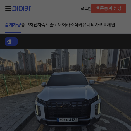
빠른승계 신청
로그인
승계차량
중고차
신차즉시출고
이어카소식
커뮤니티
가격표
제원
렌트