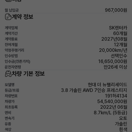
967,000원
월 납입금
계약 정보
SK렌터카
계약업체
60개월
계약기간
2027년08월
계약종료
12개월
잔여개월
20,000km/년
약정주행거리
선택인수
인수방법
16,650,000원
인수금(잔존가치)
만26세 이상
운전자연령
차량 기본 정보
현대 더 뉴팰리세이드
모델명
3.8 가솔린 AWD 7인승 프레스티지
등급/트림
191허4134
차량번호
54,540,000원
차량가
2022년 06월
최초등록
8.7km/L (5등급)
연비
오토
변속기
가솔린
유종
흰색
색상