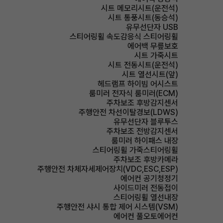
시트 메모리시트(운전석)
시트 통풍시트(동승석)
유무선단자 USB
스티어링휠 속도감응식 스티어링휠
에어백 무릎보호
시트 가죽시트
시트 전동시트(운전석)
시트 열선시트(앞)
헤드램프 하이빔 어시스트
룸미러 전자식 룸미러(ECM)
주차보조 후방감지센서
주행안전 차선이탈경보(LDWS)
유무선단자 블루투스
주차보조 전방감지센서
룸미러 하이패스 내장
스티어링휠 가죽스티어링휠
주차보조 후방카메라
주행안전 차체자세제어장치(VDC,ESC,ESP)
에어컨 공기청정기
사이드미러 전동접이
스티어링휠 열선내장
주행안전 샤시 통합 제어 시스템(VSM)
에어컨 풀오토에어컨