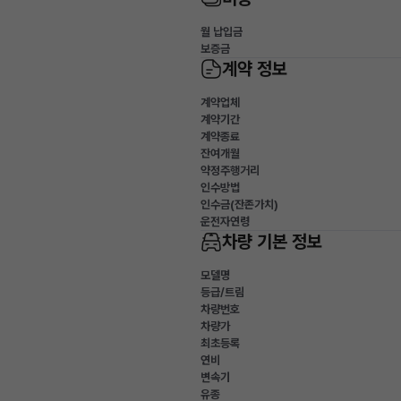
월 납입금
보증금
계약 정보
계약업체
계약기간
계약종료
잔여개월
약정주행거리
인수방법
인수금(잔존가치)
운전자연령
차량 기본 정보
모델명
등급/트림
차량번호
차량가
최초등록
연비
변속기
유종