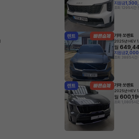
지원금
1,300
조회 129
5시간 
기아 쏘렌토
렌트
·
지
2025년
HEV 
649,4
월
지원금
2,00
조회 388
5시간 
기아 쏘렌토
렌트
·
2025년
HEV 
600,19
월
조회 1,080
5시간