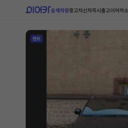
승계차량
중고차
신차즉시출고
이어카
렌트