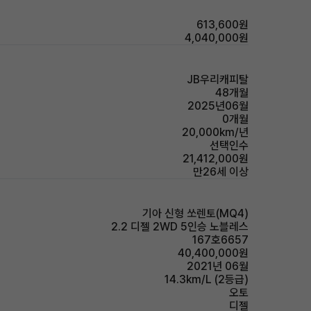
613,600원
4,040,000원
JB우리캐피탈
48개월
2025년06월
0개월
20,000km/년
선택인수
21,412,000원
만26세 이상
기아 신형 쏘렌토(MQ4)
2.2 디젤 2WD 5인승 노블레스
167호6657
40,400,000원
2021년 06월
14.3km/L (2등급)
오토
디젤