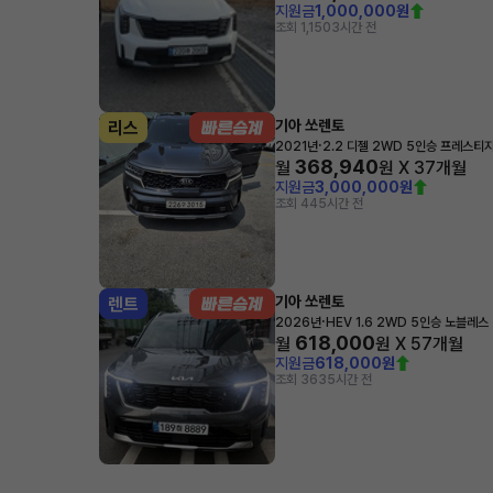
지원금
1,000,000원
조회 1,150
3시간 전
기아 쏘렌토
리스
·
2021년
2.2 디젤 2WD 5인승 프레스티
368,940
월
원 X
37
개월
지원금
3,000,000원
조회 44
5시간 전
기아 쏘렌토
렌트
·
2026년
HEV 1.6 2WD 5인승 노블레스
618,000
월
원 X
57
개월
지원금
618,000원
조회 363
5시간 전