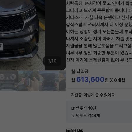
차량특징: 승차감이 좋고 연비가 확
크다라고 느껴져 든든함이 큽니다 패
기타소개: 사실 더욱 운행하고 싶지
갑작스럽게 쓰러지셔서 더 이상 운행
야하는 상황이 생겨 모든분들께 부탁
나셔서 소중한 저희 아버지 차를 멋
지원금을 통해 많은도움을 드리고싶
너무너무 정말 죄송한 부분이 있습니
신차 이기에 문제될점이 없어 부탁드
1/10
월 납입금
613,600
월
원 X 0개월
지원금, 이렇게 쓸 수 있어요
🍺 맥주 약40잔
🍡 탕후루 약44개
비용