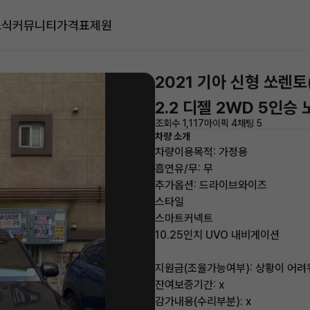
소식
커뮤니티
가격표
제원
2021 기아 신형 쏘렌토
2.2 디젤 2WD 5인승
조회수 1,117
마이픽 4
채팅 5
차량 소개
차량이용목적: 가정용
흡연유/무: 무
추가옵션: 드라이브와이즈
스타일
스마트커넥트
10.25인치 UVO 내비게이션
지원금(조율가능여부): 상황이 어려워
잔여보증기간: x
감가내용(수리부분): x