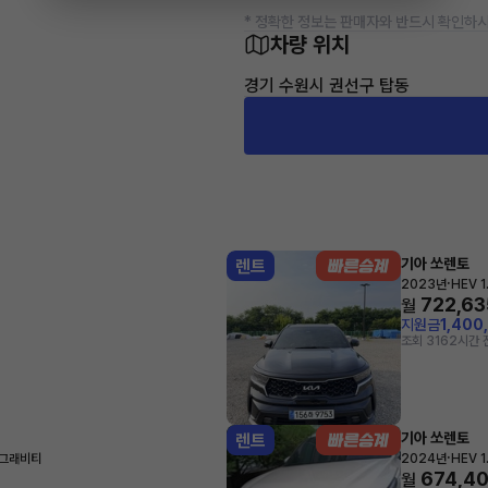
* 정확한 정보는 판매자와 반드시 확인하시
차량 위치
경기 수원시 권선구 탑동
기아 쏘렌토
렌트
·
2023년
HEV 
722,63
월
지원금
1,400
조회 316
2시간 
기아 쏘렌토
렌트
·
 그래비티
2024년
HEV 
674,4
월