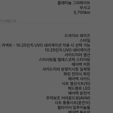
플레티늄 그라파이트
무사고
5,700km
기 바랍니다.
드라이브 와이즈
스타일
 커넥트 - 10.25인치 UVO 내비게이션 적용 시 선택 가능
10.25인치 UVO 내비게이션
사이드미러 열선
스티어링휠 텔레스코픽 스티어링
에어백 커튼
사이드미러 방향지시등 일체형
파킹 전자식 파킹
에어백 사이드
시트 열선시트(뒤)
헤드램프 LED
에어백 운전석
주차보조 어라운드뷰(AVM)
시트 통풍시트(운전석)
휠타이어 알루미늄휠
에어백 동승석