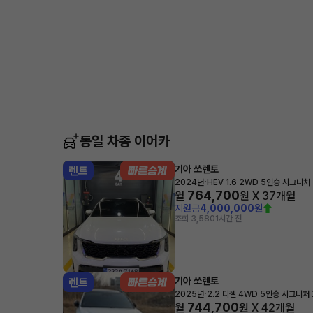
동일 차종 이어카
기아 쏘렌토
렌트
·
2024년
HEV 1.6 2WD 5인승 시그니처
764,700
월
원 X
37
개월
지원금
4,000,000원
조회 3,580
1시간 전
기아 쏘렌토
렌트
·
2025년
2.2 디젤 4WD 5인승 시그니처
744,700
월
원 X
42
개월