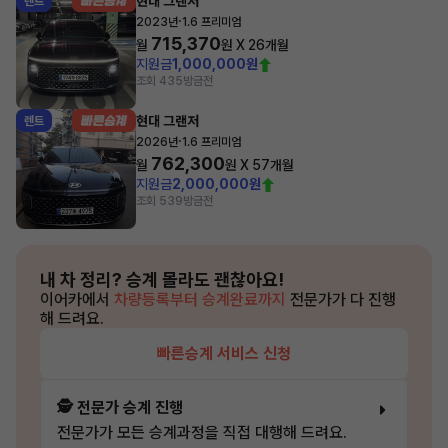
현대 그랜저
렌트
·
2023년
1.6 프리미엄
715,370
월
원 X
26
개월
지원금
1,000,000원
조회 435
방금전
현대 그랜저
렌트
·
2026년
1.6 프리미엄
762,300
월
원 X
57
개월
지원금
2,000,000원
조회 539
방금전
내 차 정리?
승계 몰라도 괜찮아요!
이어카에서
차량등록부터 승계완료까지
전문가가 다 진행
해 드려요.
빠른승계 서비스 신청
🕵️ 전문가 승계 진행
전문가가 모든 승계과정을 직접 대행해 드려요.