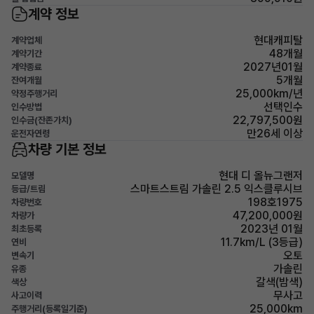
계약 정보
현대캐피탈
계약업체
48개월
계약기간
2027년01월
계약종료
5개월
잔여개월
25,000km/년
약정주행거리
선택인수
인수방법
22,797,500원
인수금(잔존가치)
만26세 이상
운전자연령
차량 기본 정보
현대 디 올뉴그랜저
모델명
스마트스트림 가솔린 2.5 익스클루시브
등급/트림
198호1975
차량번호
47,200,000원
차량가
2023년 01월
최초등록
11.7km/L (3등급)
연비
오토
변속기
가솔린
유종
갈색(밤색)
색상
무사고
사고이력
25,000km
주행거리(등록일기준)