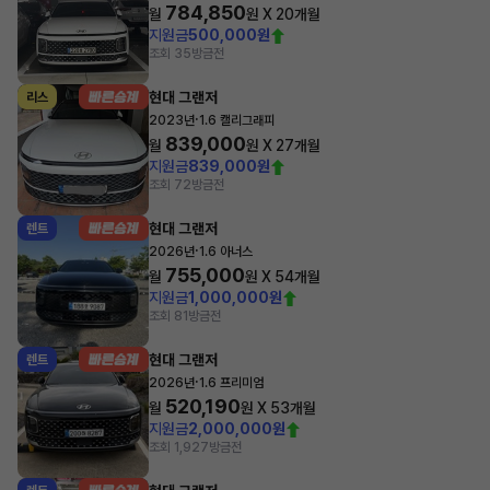
784,850
월
원 X
20
개월
지원금
500,000원
조회 35
방금전
현대 그랜저
리스
·
2023년
1.6 캘리그래피
839,000
월
원 X
27
개월
지원금
839,000원
조회 72
방금전
현대 그랜저
렌트
·
2026년
1.6 아너스
755,000
월
원 X
54
개월
지원금
1,000,000원
조회 81
방금전
현대 그랜저
렌트
·
2026년
1.6 프리미엄
520,190
월
원 X
53
개월
지원금
2,000,000원
조회 1,927
방금전