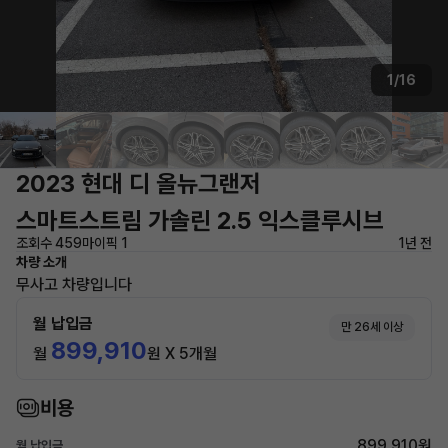
1/16
2023 현대 디 올뉴그랜저
스마트스트림 가솔린 2.5 익스클루시브
조회수 459
마이픽 1
1년 전
차량 소개
무사고 차량입니다
월 납입금
만 26세 이상
899,910
월
원 X 5개월
비용
899,910원
월 납입금