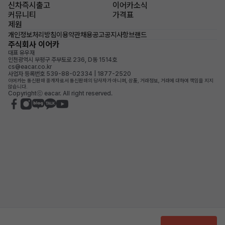
신차즉시출고
이어카소식
커뮤니티
가격표
제원
개인정보처리방침
이용약관
채용공고
공지사항
브랜드
주식회사 이어카
대표 유우재
인천광역시 부평구 주부토로 236, D동 1514호
cs@eacar.co.kr
사업자 등록번호 539-88-02334 | 1877-2520
이어카는 통신판매 중개자로서 통신판매의 당사자가 아니며, 상품, 거래정보, 거래에 대하여 책임을 지지
않습니다.
Copyrightⓒ eacar. All right reserved.