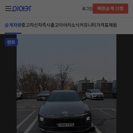
빠른승계 신청
로그인
승계차량
중고차
신차즉시출고
이어카소식
커뮤니티
가격표
제원
렌트