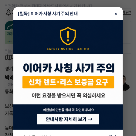
* 정확한 정보는 판매자와 반드시 확인하시기 바랍니다.
저공해차량 정보
저공해차량이란?
[필독] 이어카 사칭 사기 주의 안내
×
공항주차장
공영주차장
20% 할인
50% 할인
* 본 정보는 지자체마다 다를 수 있으니 실제 정보와 확인해 주세요.
차량 위치
경기 수원시
박래철 매니저
전문교육수료
자격인증완료
통화가 부재중 이더라도
보신 차량 차량번호
카톡 남겨주시면
늦더라도 답변 드리도록 하겠습니다
감사합니다