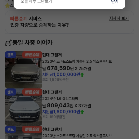
오늘 하루 그만보기
닫기
4.6
(15)
빠른승계
서비스
자세히 보기
인증 차량으로 승계하는 이유?
동일 차종 이어카
현대 그랜저
렌트
·
2023년
스마트스트림 가솔린 2.5 익스클루시브
678,590
월
원 X
25
개월
지원금
1,000,000원
조회 1,526
방금전
현대 그랜저
렌트
·
2024년
1.6 캘리그래피
809,043
월
원 X
37
개월
지원금
1,600,000원
조회 189
방금전
현대 그랜저
렌트
·
2023년
스마트스트림 가솔린 2.5 익스클루시브