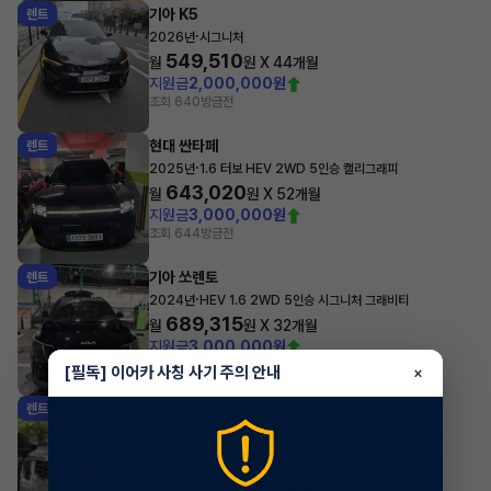
기아 K5
렌트
·
2026년
시그니처
549,510
월
원 X
44
개월
지원금
2,000,000원
조회 640
방금전
현대 싼타페
렌트
·
2025년
1.6 터보 HEV 2WD 5인승 캘리그래피
643,020
월
원 X
52
개월
지원금
3,000,000원
조회 644
방금전
기아 쏘렌토
렌트
·
2024년
HEV 1.6 2WD 5인승 시그니처 그래비티
689,315
월
원 X
32
개월
지원금
3,000,000원
조회 835
방금전
[필독] 이어카 사칭 사기 주의 안내
×
기아 카니발
렌트
·
2024년
1.6 HEV 7인승 시그니처 그래비티
828,455
월
원 X
30
개월
지원금
3,000,000원