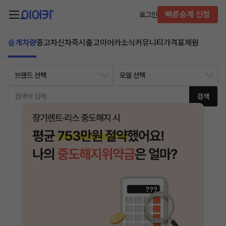
빠른승계 신청
로그인
승계차량
중고차
신차즉시출고
이어카소식
커뮤니티
가격표
제원
검색