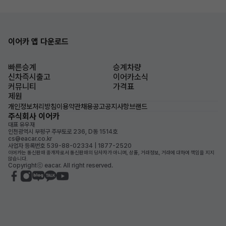
이어카 앱 다운로드
빠른승계
승계차량
신차즉시출고
이어카소식
커뮤니티
가격표
제원
개인정보처리방침
이용약관
채용공고
공지사항
브랜드
주식회사 이어카
대표 유우재
인천광역시 부평구 주부토로 236, D동 1514호
cs@eacar.co.kr
사업자 등록번호 539-88-02334 | 1877-2520
이어카는 통신판매 중개자로서 통신판매의 당사자가 아니며, 상품, 거래정보, 거래에 대하여 책임을 지지
않습니다.
Copyrightⓒ eacar. All right reserved.