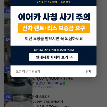
조회 3,365
방금전
현대 싼타페
렌트
·
2024년
1.6 터보 HEV 2WD 6인승 캘리그래피
747,010
월
원 X
34
개월
지원금
3,000,000원
조회 3,205
방금전
기아 카니발
렌트
·
2024년
1.6 HEV 하이리무진 7인승 시그니처
1,246,135
월
원 X
33
개월
지원금
6,000,000원
조회 3,434
방금전
제네시스 G80
렌트
오늘 하루 그만보기
닫기
·
2025년
가솔린 2.5 터보 2WD 기본형
1,074,480
월
원 X
30
개월
지원금
5,000,000원
조회 2,272
방금전
기아 스포티지
렌트
·
2026년
2WD 프레스티지
448,270