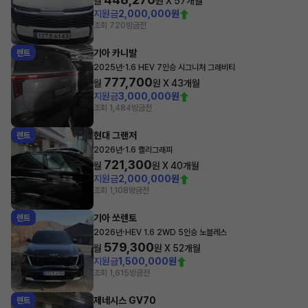
월
원 X
57
개월
지원금
2,000,000원
조회 720
방금전
기아 카니발
렌트
·
2025년
1.6 HEV 7인승 시그니처 그래비티
777,700
월
원 X
43
개월
지원금
3,000,000원
조회 1,484
방금전
현대 그랜저
렌트
·
2026년
1.6 캘리그래피
721,300
월
원 X
40
개월
지원금
2,000,000원
조회 1,108
방금전
기아 쏘렌토
렌트
·
2026년
HEV 1.6 2WD 5인승 노블레스
579,300
월
원 X
52
개월
지원금
1,500,000원
조회 1,615
방금전
제네시스 GV70
렌트