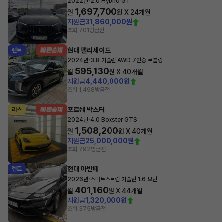
·
2022년
2.0 Hybrid GT
1,697,700
월
원 X
24
개월
지원금
31,860,000원
조회 701
방금전
현대 팰리세이드
렌트
·
2024년
3.8 가솔린 AWD 7인승 르블랑
595,130
월
원 X
40
개월
지원금
4,440,000원
조회 1,498
방금전
포르쉐 박스터
리스
·
2024년
4.0 Boxster GTS
1,508,200
월
원 X
40
개월
지원금
25,000,000원
조회 792
방금전
현대 아반떼
렌트
·
2026년
스마트스트림 가솔린 1.6 모던
401,160
월
원 X
44
개월
지원금
1,320,000원
조회 375
방금전