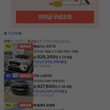
총
11,436
대
전체
장기렌트
리스
최근순
낮은 가격순
지원금 많은순
제네시스 GV70
리스
·
2021년
가솔린 2.5 터보 2WD 기본형
829,200
월
원 X
56
개월
지원금
7,000,000원
조회 311
방금전
기아 스포티지
렌트
·
2025년
4WD 프레스티지
627,600
월
원 X
46
개월
지원금
4,500,000원
조회 2,197
방금전
마세라티 르반떼
리스