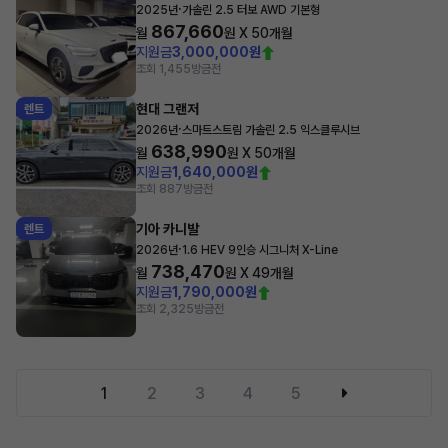
·
2025년
가솔린 2.5 터보 AWD 기본형
867,660
월
원 X
50
개월
지원금
3,000,000원
조회 1,455
방금전
현대 그랜저
렌트
·
2026년
스마트스트림 가솔린 2.5 익스클루시브
638,990
월
원 X
50
개월
지원금
1,640,000원
조회 887
방금전
기아 카니발
렌트
·
2026년
1.6 HEV 9인승 시그니처 X-Line
738,470
월
원 X
49
개월
지원금
1,790,000원
조회 2,325
방금전
1
2
3
4
5