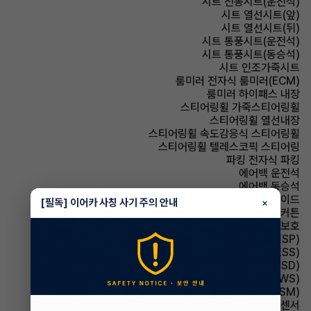
시트 전동시트(운전석)
시트 열선시트(앞)
시트 열선시트(뒤)
시트 통풍시트(운전석)
시트 통풍시트(동승석)
시트 인조가죽시트
룸미러 전자식 룸미러(ECM)
룸미러 하이패스 내장
스티어링휠 가죽스티어링휠
스티어링휠 열선내장
스티어링휠 속도감응식 스티어링휠
스티어링휠 텔레스코픽 스티어링
파킹 전자식 파킹
에어백 운전석
에어백 동승석
에어백 사이드
[필독] 이어카 사칭 사기 주의 안내
×
에어백 커튼
에어백 무릎보호
주행안전 차체자세제어장치(VDC,ESC,ESP)
주행안전 급제동경보시스템(ESS)
주행안전 후측방경보시스템(BSD)
주행안전 차선이탈경보(LDWS)
주행안전 샤시 통합 제어 시스템(VSM)
주차보조 전방감지센서