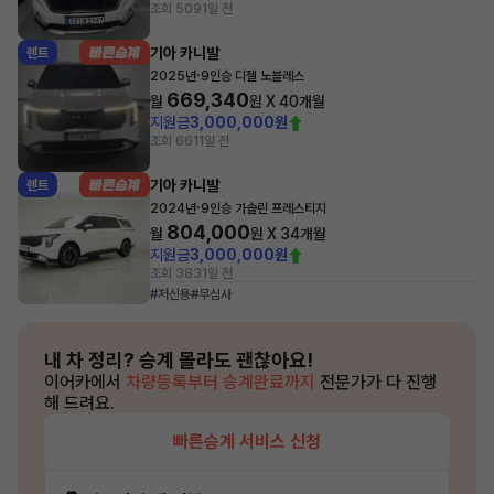
조회 509
1일 전
기아 카니발
렌트
·
2025년
9인승 디젤 노블레스
669,340
월
원 X
40
개월
지원금
3,000,000원
조회 661
1일 전
기아 카니발
렌트
·
2024년
9인승 가솔린 프레스티지
804,000
월
원 X
34
개월
지원금
3,000,000원
조회 383
1일 전
#저신용
#무심사
내 차 정리?
승계 몰라도 괜찮아요!
이어카에서
차량등록부터 승계완료까지
전문가가 다 진행
해 드려요.
빠른승계 서비스 신청