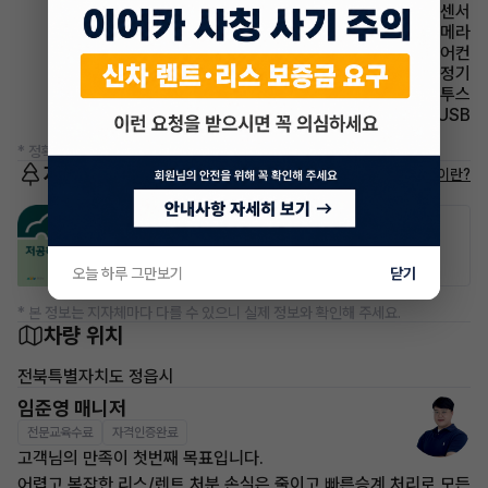
주차보조 후방감지센서
주차보조 후방카메라
에어컨 풀오토에어컨
에어컨 공기청정기
유무선단자 블루투스
유무선단자 USB
* 정확한 정보는 판매자와 반드시 확인하시기 바랍니다.
저공해차량 정보
저공해차량이란?
공항주차장
공영주차장
50% 할인
50% 할인
오늘 하루 그만보기
닫기
* 본 정보는 지자체마다 다를 수 있으니 실제 정보와 확인해 주세요.
차량 위치
전북특별자치도 정읍시
임준영 매니저
전문교육수료
자격인증완료
고객님의 만족이 첫번째 목표입니다.
어렵고 복잡한 리스/렌트 처분 손실은 줄이고 빠른승계 처리로 모든