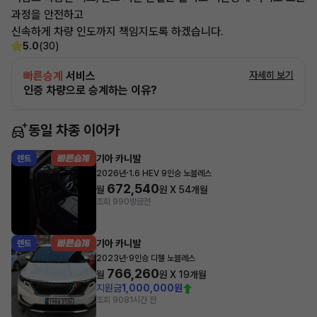
과정을 안전하고
신속하게 차량 인도까지 책임지도록 하겠습니다.
5.0
(30)
빠른승계
서비스
자세히 보기
인증 차량으로 승계하는 이유?
동일 차종 이어카
기아 카니발
렌트
·
2026년
1.6 HEV 9인승 노블레스
672,540
월
원 X
54
개월
조회 990
방금전
기아 카니발
렌트
·
2023년
9인승 디젤 노블레스
766,260
월
원 X
19
개월
지원금
1,000,000원
조회 908
1시간 전