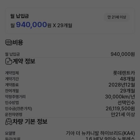
월 납입금
만 21세 이상
940,000
월
원 X 29개월
비용
940,000원
월 납입금
계약 정보
롯데렌트카
계약업체
48개월
계약기간
2028년12월
계약종료
29개월
잔여개월
30,000km/년
약정주행거리
선택인수
인수방법
26,119,500원
인수금(잔존가치)
만21세 이상
운전자연령
차량 기본 정보
기아 더 뉴카니발 하이브리드(KA4)
모델명
1.6 HEV 9인승 노블레스
등급/트림