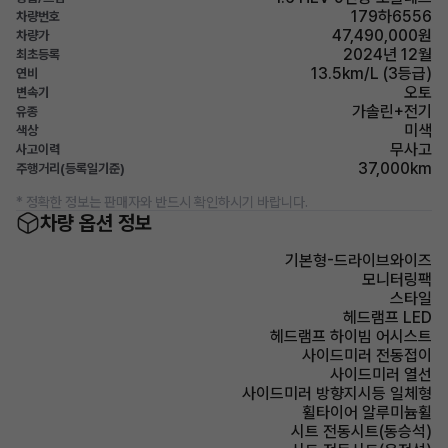
179하6556
차량번호
47,490,000원
차량가
2024년 12월
최초등록
13.5km/L (3등급)
연비
오토
변속기
가솔린+전기
유종
미색
색상
무사고
사고이력
37,000km
주행거리(등록일기준)
* 정확한 정보는 판매자와 반드시 확인하시기 바랍니다.
차량 옵션 정보
기본형-드라이브와이즈
모니터링팩
스타일
헤드램프 LED
헤드램프 하이빔 어시스트
사이드미러 전동접이
사이드미러 열선
사이드미러 방향지시등 일체형
휠타이어 알루미늄휠
시트 전동시트(동승석)