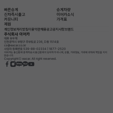
빠른승계
승계차량
신차즉시출고
이어카소식
커뮤니티
가격표
제원
개인정보처리방침
이용약관
채용공고
공지사항
브랜드
주식회사 이어카
대표 유우재
인천광역시 부평구 주부토로 236, D동 1514호
cs@eacar.co.kr
사업자 등록번호 539-88-02334 | 1877-2520
이어카는 통신판매 중개자로서 통신판매의 당사자가 아니며, 상품, 거래정보, 거래에 대하여 책임을 지지
않습니다.
Copyrightⓒ eacar. All right reserved.