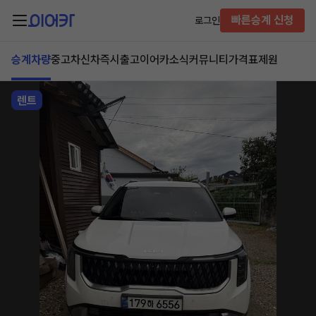
빠른승계 신청
로그인
승계차량
중고차
신차즉시출고
이어카소식
커뮤니티
가격표
제원
렌트