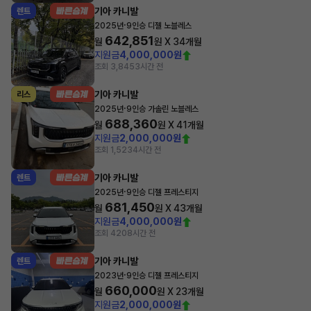
기아 카니발
렌트
·
2025년
9인승 디젤 노블레스
642,851
월
원 X
34
개월
지원금
4,000,000원
조회 3,845
3시간 전
기아 카니발
리스
·
2025년
9인승 가솔린 노블레스
688,360
월
원 X
41
개월
지원금
2,000,000원
조회 1,523
4시간 전
기아 카니발
렌트
·
2025년
9인승 디젤 프레스티지
681,450
월
원 X
43
개월
지원금
4,000,000원
조회 420
8시간 전
기아 카니발
렌트
·
2023년
9인승 디젤 프레스티지
660,000
월
원 X
23
개월
지원금
2,000,000원