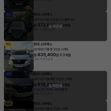
현대 스타렉스
렌트
·
2021년
어반 (9인승) 익스클루시브
572,000
월
원 X
0
개월
승계완료
조회 1,386
2년 전
현대 스타렉스
리스
·
2018년
디젤 밴 3인승 스마트
635,400
월
원 X
0
개월
조회 708
3년 전
현대 스타렉스
렌트
·
2021년
디젤 왜건 12인승 스마트
616,264
월
원 X
0
개월
승계완료
지원금
2,000,000원
조회 619
3년 전
현대 스타렉스
리스
·
2021년
디젤 밴 3인승 스마트