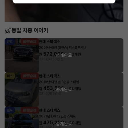
동일 차종 이어카
현대 스타렉스
렌트
·
2021년
어반 (9인승) 익스클루시브
572,000
월
원 X
0
개월
승계완료
조회 1,035
3년 전
현대 스타렉스
리스
·
2019년
디젤 밴 3인승 스타일
453,500
월
원 X
0
개월
승계완료
조회 638
3년 전
현대 스타렉스
렌트
·
2021년
LPi 12인승 스마트
475,200
월
원 X
0
개월
승계완료
조회 690
4년 전