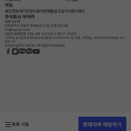
제원
개인정보처리방침
이용약관
채용공고
공지사항
브랜드
주식회사 이어카
대표 유우재
인천광역시 부평구 주부토로 236, D동 1514호
cs@eacar.co.kr
사업자 등록번호 539-88-02334 | 1877-2520
이어카는 통신판매 중개자로서 통신판매의 당사자가 아니며, 상품, 거래정보, 거래에 대하여 책임을 지지
않습니다.
Copyrightⓒ eacar. All right reserved.
판매자와 채팅하기
목록 이동