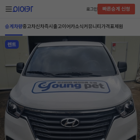
빠른승계 신청
로그인
승계차량
중고차
신차즉시출고
이어카소식
커뮤니티
가격표
제원
렌트