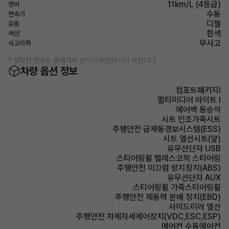
11km/L (4등급)
연비
수동
변속기
디젤
유종
흰색
색상
무사고
사고이력
* 정확한 정보는 판매자와 반드시 확인하시기 바랍니다.
차량 옵션 정보
컴포트패키지Ⅰ
멀티미디어 라이트 I
에어백 동승석
시트 인조가죽시트
주행안전 급제동경보시스템(ESS)
시트 열선시트(앞)
유무선단자 USB
스티어링휠 텔레스코픽 스티어링
주행안전 미끄럼 방지장치(ABS)
유무선단자 AUX
스티어링휠 가죽스티어링휠
주행안전 제동력 분배 장치(EBD)
사이드미러 열선
주행안전 차체자세제어장치(VDC,ESC,ESP)
에어컨 수동에어컨