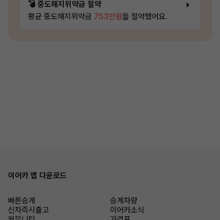
💣 중도해지위약금 절약
평균 중도해지위약금
753만원
을 절약했어요.
이어카 앱 다운로드
빠른승계
승계차량
신차즉시출고
이어카소식
커뮤니티
가격표