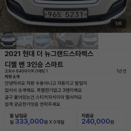
1/6
2021 현대 더 뉴그랜드스타렉스
디젤 밴 3인승 스마트
조회수 846
마이픽 0
채팅 1
1년 전
차량 소개
안녕하셔요 차량 수동아니고 자동이고 탈일이
없어서 승계해요. 특별한거없고 3밴이에요
글구 붙어있는건 스티커자석이라 떨어져요
쉽게 궁금한거잇음 연락주세요
월 납입금
지원금
333,000
240,000
월
원 X 0개월
원