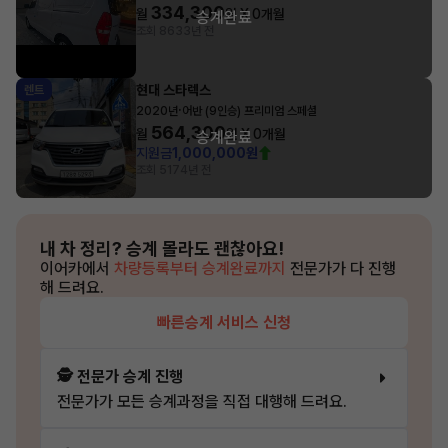
334,300
월
원 X
0
개월
승계완료
조회 863
3년 전
현대 스타렉스
렌트
·
2020년
어반 (9인승) 프리미엄 스페셜
564,300
월
원 X
0
개월
승계완료
지원금
1,000,000원
조회 517
4년 전
내 차 정리?
승계 몰라도 괜찮아요!
이어카에서
차량등록부터 승계완료까지
전문가가 다 진행
해 드려요.
빠른승계 서비스 신청
🕵️ 전문가 승계 진행
전문가가 모든 승계과정을 직접 대행해 드려요.