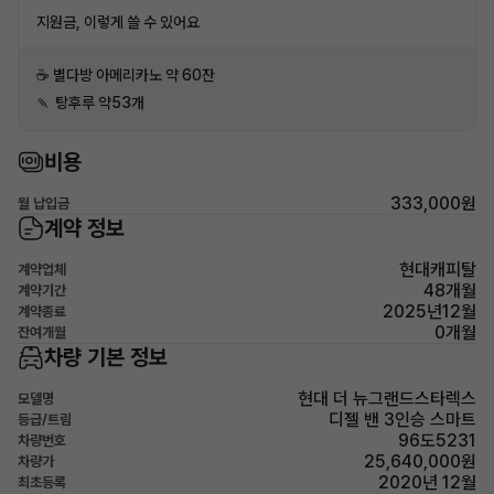
지원금, 이렇게 쓸 수 있어요
☕️ 별다방 아메리카노 약 60잔
🍡 탕후루 약53개
비용
333,000원
월 납입금
계약 정보
현대캐피탈
계약업체
48개월
계약기간
2025년12월
계약종료
0개월
잔여개월
차량 기본 정보
현대 더 뉴그랜드스타렉스
모델명
디젤 밴 3인승 스마트
등급/트림
96도5231
차량번호
25,640,000원
차량가
2020년 12월
최초등록