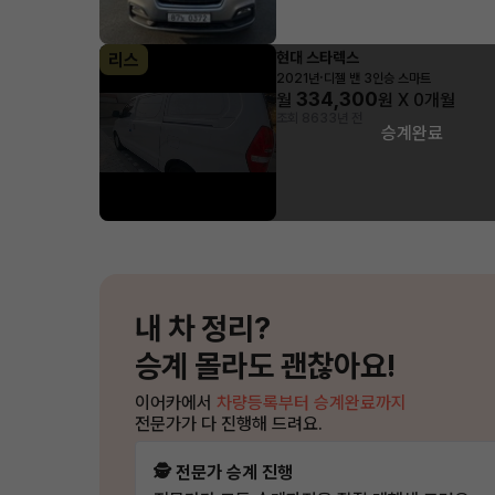
현대 스타렉스
리스
·
2021년
디젤 밴 3인승 스마트
334,300
월
원 X
0
개월
조회 863
3년 전
승계완료
내 차 정리?
승계 몰라도 괜찮아요!
이어카에서
차량등록부터 승계완료까지
전문가가 다 진행해 드려요.
🕵️ 전문가 승계 진행