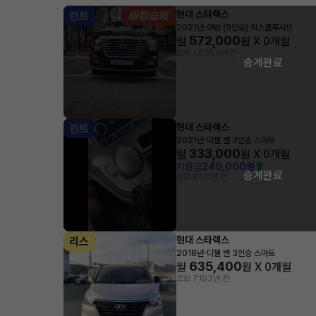
현대 스타렉스
렌트
·
2021년
어반 (9인승) 익스클루시브
572,000
월
원 X
0
개월
조회 1,035
3년 전
승계완료
현대 스타렉스
렌트
·
2021년
디젤 밴 3인승 스마트
333,000
월
원 X
0
개월
지원금
240,000원
승계완료
조회 851
1년 전
현대 스타렉스
리스
·
2018년
디젤 밴 3인승 스마트
635,400
월
원 X
0
개월
조회 710
3년 전