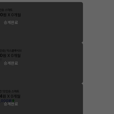
2인승 스마트
00
원 X
0
개월
승계완료
9인승) 익스클루시브
00
원 X
0
개월
전
승계완료
건 12인승 스마트
4
원 X
0
개월
0,000원
승계완료