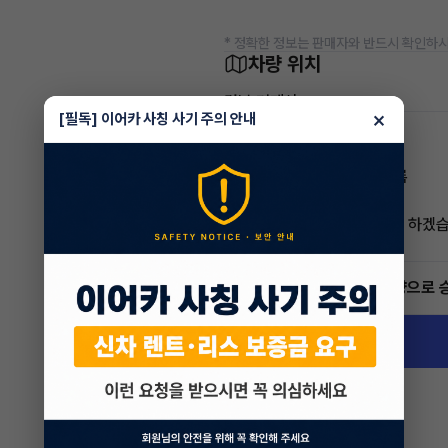
* 정확한 정보는 판매자와 반드시 확인하시
차량 위치
경남 거제시
×
[필독] 이어카 사칭 사기 주의 안내
정준환 매니저
전문교육수료
자격인증완료
승계가 잘 마무리 될수 있도록
최선을 다해서 도움 드리도록 하겠습
5.0
(3)
빠른승계
서비스
인증 차량으로 