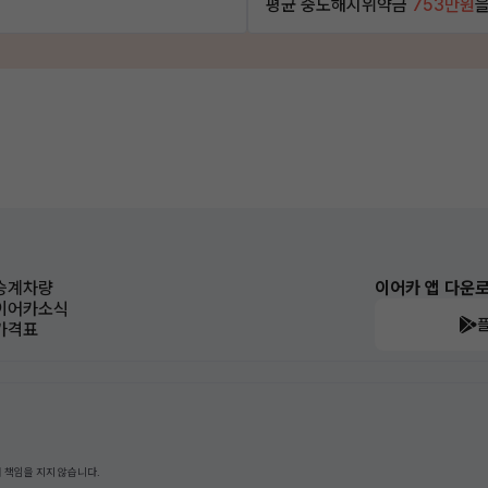
평균 중도해지위약금
753만원
을
승계차량
이어카 앱 다운
이어카소식
가격표
 책임을 지지 않습니다.