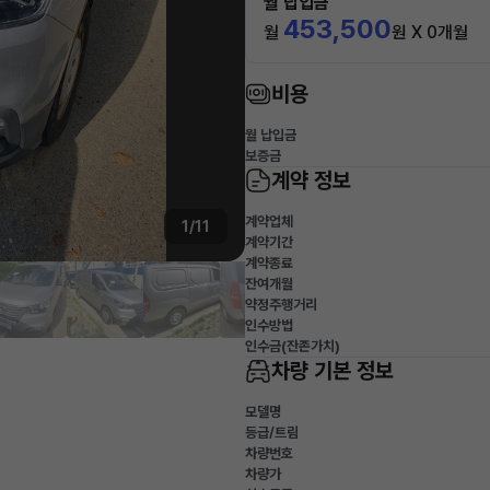
월 납입금
453,500
월
원 X 0개월
비용
월 납입금
보증금
계약 정보
계약업체
1/11
계약기간
계약종료
잔여개월
약정주행거리
인수방법
인수금(잔존가치)
차량 기본 정보
모델명
등급/트림
차량번호
차량가