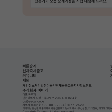
전문가가 모든 승계과정을 직접 대행해 드려요.
빠른승계
신차즉시출고
커뮤니티
제원
개인정보처리방침
이용약관
채용공고
공지사항
브랜드
주식회사 이어카
대표 유우재
인천광역시 부평구 주부토로 236, D동 1514호
cs@eacar.co.kr
사업자 등록번호 539-88-02334 | 1877-2520
이어카는 통신판매 중개자로서 통신판매의 당사자가 아니며, 상품, 거래정보, 거래에 대하여
Copyrightⓒ eacar. All right reserved.