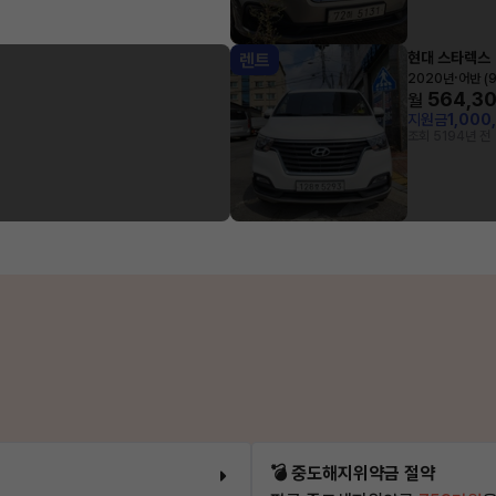
현대 스타렉스
렌트
·
2020년
어반 (
564,3
월
지원금
1,000
조회 519
4년 전
💣 중도해지위약금 절약