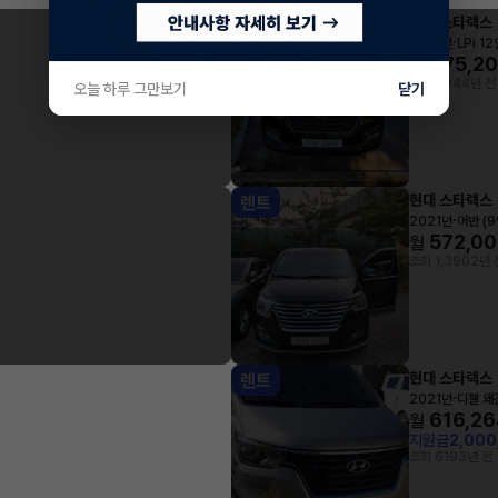
현대 스타렉스
렌트
·
2021년
LPi 1
475,2
월
조회 694
4년 전
오늘 하루 그만보기
닫기
현대 스타렉스
렌트
·
2021년
어반 (
572,0
월
조회 1,390
2년 
현대 스타렉스
렌트
·
2021년
디젤 왜
616,26
월
지원금
2,00
조회 619
3년 전