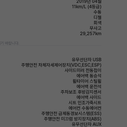
2019년 04월
11km/L (4등급)
수동
디젤
회색
무사고
29,257km
기 바랍니다.
유무선단자 USB
주행안전 차체자세제어장치(VDC,ESC,ESP)
사이드미러 전동접이
에어백 동승석
휠타이어 스틸휠
에어백 운전석
주차보조 후방감지센서
에어백 사이드
시트 인조가죽시트
에어컨 수동에어컨
주행안전 급제동경보시스템(ESS)
주행안전 미끄럼 방지장치(ABS)
유무선단자 AUX