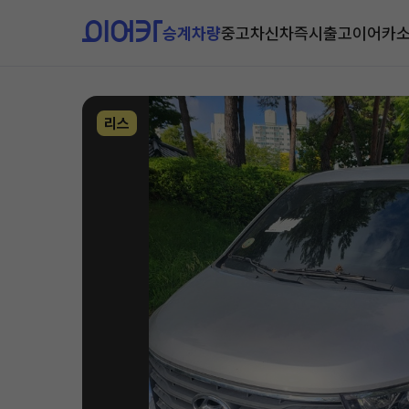
승계차량
중고차
신차즉시출고
이어카
리스