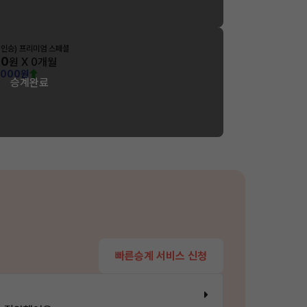
9인승) 프리미엄 스페셜
00
원 X
0
개월
,000원
승계완료
빠른승계 서비스 신청