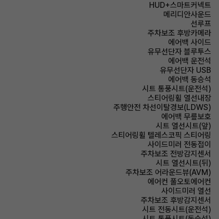
HUD+스마트커넥트
메리디안사운드
선루프
주차보조 후방카메라
에어백 사이드
유무선단자 블루투스
에어백 운전석
유무선단자 USB
에어백 동승석
시트 통풍시트(운전석)
스티어링휠 열선내장
주행안전 차선이탈경보(LDWS)
에어백 무릎보호
시트 열선시트(앞)
스티어링휠 텔레스코픽 스티어링
사이드미러 전동접이
주차보조 전방감지센서
시트 열선시트(뒤)
주차보조 어라운드뷰(AVM)
에어컨 풀오토에어컨
사이드미러 열선
주차보조 후방감지센서
시트 전동시트(운전석)
시트 통풍시트(동승석)