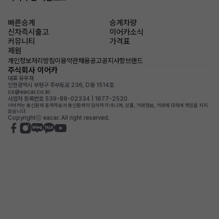
빠른승계
승계차량
신차즉시출고
이어카소식
커뮤니티
가격표
제원
개인정보처리방침
이용약관
채용공고
공지사항
브랜드
주식회사 이어카
대표 유우재
인천광역시 부평구 주부토로 236, D동 1514호
cs@eacar.co.kr
사업자 등록번호 539-88-02334 | 1877-2520
이어카는 통신판매 중개자로서 통신판매의 당사자가 아니며, 상품, 거래정보, 거래에 대하여 책임을 지지
않습니다.
Copyrightⓒ eacar. All right reserved.