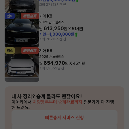
조회 273
13시간 전
기아 K8
렌트
·
2025년
노블레스
613,250
월
원 X
51
개월
지원금
1,000,000원
조회 762
13시간 전
기아 K8
리스
·
2025년
노블레스
654,970
월
원 X
45
개월
조회 1,355
2일 전
내 차 정리?
승계 몰라도 괜찮아요!
이어카에서
차량등록부터 승계완료까지
전문가가 다 진행
해 드려요.
빠른승계 서비스 신청