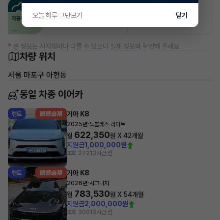
공항주차장
공영주차장
오늘 하루 그만보기
닫기
50% 할인
50% 할인
* 본 정보는 지자체마다 다를 수 있으니 실제 정보와 확인해 주세요.
차량 위치
서울 마포구 아현동
동일 차종 이어카
기아 K8
렌트
·
2025년
노블레스 라이트
622,350
월
원 X
42
개월
지원금
1,000,000원
조회 272
13시간 전
기아 K8
렌트
·
2026년
시그니처
783,530
월
원 X
54
개월
지원금
2,000,000원
조회 300
13시간 전