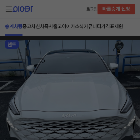
빠른승계 신청
로그인
승계차량
중고차
신차즉시출고
이어카소식
커뮤니티
가격표
제원
렌트