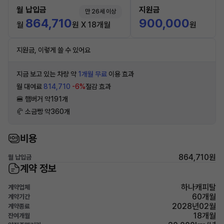
월 납입금
지원금
만 26세 이상
864,710
900,000
월
원 X 18개월
원
지원금, 이렇게 쓸 수 있어요
지금 보고 있는 차량 약
1개월 무료
이용 효과
월 대여료
814,710
-6%
절감 효과
🍔 햄버거 약191개
🥐 소금빵 약360개
비용
864,710원
월 납입금
계약 정보
하나캐피탈
계약업체
60개월
계약기간
2028년02월
계약종료
18개월
잔여개월