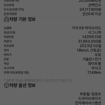
20,000km/년
약정주행거리
선택인수
인수방법
24,117,800원
인수금(잔존가치)
만26세 이상
운전자연령
차량 기본 정보
기아 K8 하이브리드
모델명
시그니처
등급/트림
143하5708
차량번호
51,850,000원
차량가
2023년 02월
최초등록
18km/L (1등급)
연비
오토
변속기
가솔린+전기
유종
화이트펄
색상
무사고
사고이력
7,148km
주행거리(등록일기준)
* 정확한 정보는 판매자와 반드시 확인하시기 바랍니다.
차량 옵션 정보
투톤휠-컴포트
드라이브와이즈
전자제어서스펜션