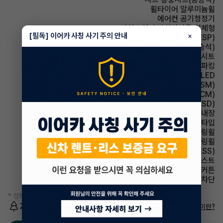
휠타이어 알루미늄휠
에어컨 공기청정기
사이드미러 방향지시등 일체형
[필독] 이어카 사칭 사기 주의 안내
×
주행안전 차체자세제어장치(VDC,ESC,ESP)
시트 전동시트(동승석)
시트 가죽시트
파킹 전자식 파킹
헤드램프 LED
주행안전 샤시 통합 제어 시스템(VSM)
룸미러 전자식 룸미러(ECM)
주행안전 후측방경보시스템(BSD)
룸미러 하이패스 내장
헤드램프 프로젝션 타입
스티어링휠 가죽스티어링휠
스티어링휠 속도감응식 스티어링휠
주행안전 급제동경보시스템(ESS)
헤드램프 하이빔 어시스트
에어백 커튼
윈드실드(앞유리) 자외선 차단
* 정확한 정보는 판매자와 반드시 확인하시기 바랍니다.
저공해차량 정보
저공해차량이란?