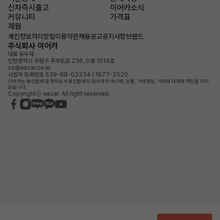
신차즉시출고
이어카소식
커뮤니티
가격표
제원
개인정보처리방침
이용약관
채용공고
공지사항
브랜드
주식회사 이어카
대표 유우재
인천광역시 부평구 주부토로 236, D동 1514호
cs@eacar.co.kr
사업자 등록번호 539-88-02334 | 1877-2520
이어카는 통신판매 중개자로서 통신판매의 당사자가 아니며, 상품, 거래정보, 거래에 대하여 책임을 지지
않습니다.
Copyrightⓒ eacar. All right reserved.