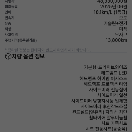
48,330,000원
차량가
2025년 06월
최초등록
18.1km/L (1등급)
연비
오토
변속기
가솔린+전기
유종
미색
색상
무사고
사고이력
13,800km
주행거리(등록일기준)
* 정확한 정보는 판매자와 반드시 확인하시기 바랍니다.
차량 옵션 정보
기본형-드라이브와이즈
헤드램프 LED
헤드램프 하이빔 어시스트
헤드램프 프로젝션 타입
사이드미러 전동접이
사이드미러 열선
사이드미러 방향지시등 일체형
사이드미러 후진각도조절
윈드실드(앞유리) 자외선 차단
휠타이어 알루미늄휠
시트 가죽시트
시트 전동시트(동승석)