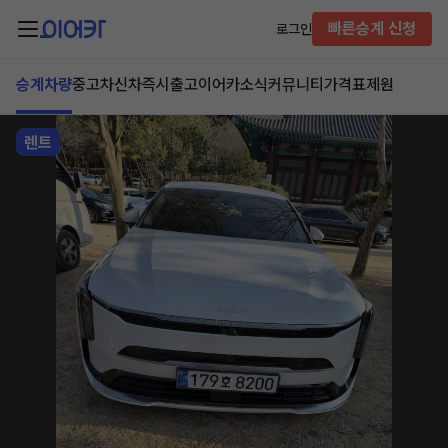
빠른승계 신청
로그인
승계차량
중고차
신차즉시출고
이어카소식
커뮤니티
가격표
제원
렌트