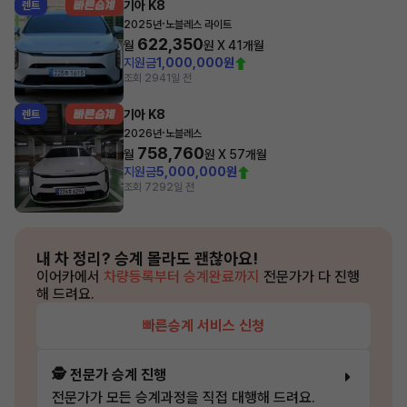
기아 K8
렌트
·
2025년
노블레스 라이트
622,350
월
원 X
41
개월
지원금
1,000,000원
조회 294
1일 전
기아 K8
렌트
·
2026년
노블레스
758,760
월
원 X
57
개월
지원금
5,000,000원
조회 729
2일 전
내 차 정리?
승계 몰라도 괜찮아요!
이어카에서
차량등록부터 승계완료까지
전문가가 다 진행
해 드려요.
빠른승계 서비스 신청
🕵️ 전문가 승계 진행
전문가가 모든 승계과정을 직접 대행해 드려요.