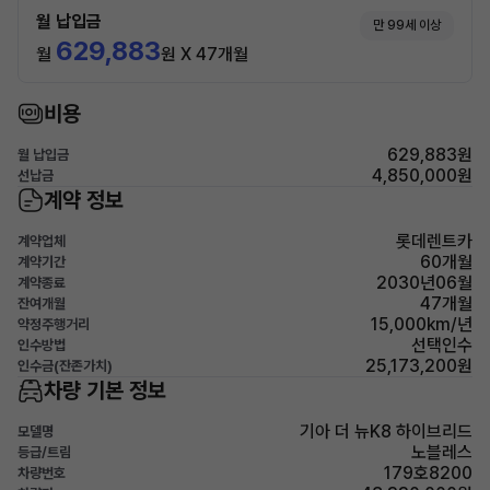
월 납입금
만 99세 이상
629,883
월
원 X 47개월
비용
629,883원
월 납입금
4,850,000원
선납금
계약 정보
롯데렌트카
계약업체
60개월
계약기간
2030년06월
계약종료
47개월
잔여개월
15,000km/년
약정주행거리
선택인수
인수방법
25,173,200원
인수금(잔존가치)
차량 기본 정보
기아 더 뉴K8 하이브리드
모델명
노블레스
등급/트림
179호8200
차량번호