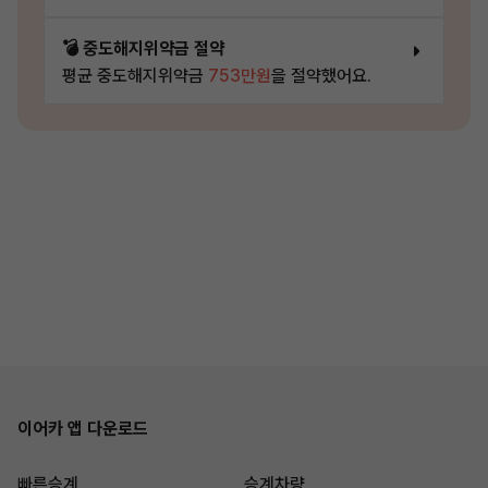
💣 중도해지위약금 절약
평균 중도해지위약금
753만원
을 절약했어요.
이어카 앱 다운로드
빠른승계
승계차량