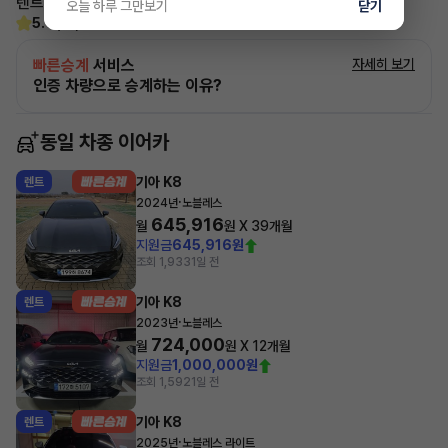
렌트, 리스 승계 깔끔하게 해결해 드리겠습니다!
오늘 하루 그만보기
닫기
5.0
(21)
빠른승계
서비스
자세히 보기
인증 차량으로 승계하는 이유?
동일 차종 이어카
기아 K8
렌트
·
2024년
노블레스
645,916
월
원 X
39
개월
지원금
645,916원
조회 1,933
1일 전
기아 K8
렌트
·
2023년
노블레스
724,000
월
원 X
12
개월
지원금
1,000,000원
조회 1,592
1일 전
기아 K8
렌트
·
2025년
노블레스 라이트