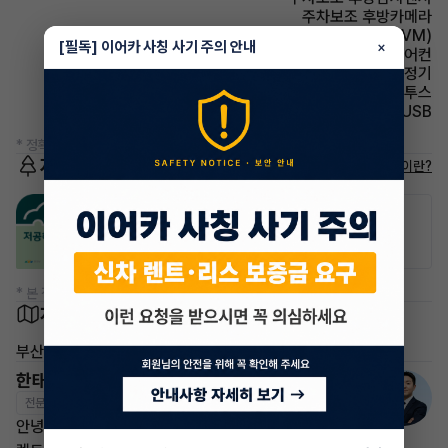
주차보조 후방카메라
주차보조 어라운드뷰(AVM)
[필독] 이어카 사칭 사기 주의 안내
×
에어컨 풀오토에어컨
에어컨 공기청정기
유무선단자 블루투스
유무선단자 USB
* 정확한 정보는 판매자와 반드시 확인하시기 바랍니다.
저공해차량 정보
저공해차량이란?
공항주차장
공영주차장
50% 할인
50% 할인
* 본 정보는 지자체마다 다를 수 있으니 실제 정보와 확인해 주세요.
차량 위치
부산 동래구
한태현 매니저
전문교육수료
자격인증완료
안녕하세요! 이어카 승계전문가 한태현입니다.