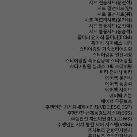
시트 전동시트(운전석)
시트 열선시트(앞)
시트 열선시트(뒤)
시트 메모리시트(운전석)
시트 통풍시트(운전석)
시트 통풍시트(동승석)
룸미러 전자식 룸미러(ECM)
룸미러 하이패스 내장
스티어링휠 가죽스티어링휠
스티어링휠 열선내장
스티어링휠 속도감응식 스티어링휠
스티어링휠 텔레스코픽 스티어링
파킹 전자식 파킹
에어백 운전석
에어백 동승석
에어백 사이드
에어백 커튼
에어백 무릎보호
주행안전 차체자세제어장치(VDC,ESC,ESP)
주행안전 급제동경보시스템(ESS)
주행안전 차선이탈경보(LDWS)
주행안전 샤시 통합 제어 시스템(VSM)
주차보조 전방감지센서
주차보조 후방감지센서