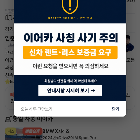
주행안전 후측방경보시스템(BSD)
* 정확한 정보는 판매자와 반드시 확인하시기 바랍니다.
차량 위치
경기 남양주시
임준영 매니저
전문교육수료
자격인증완료
고객님의 만족이 첫번째 목표입니다.
어렵고 복잡한 리스/렌트 처분 손실은 줄이고 빠른승계 처리로 모든
과정을 안전하고
신속하게 차량 인도까지 책임지도록 하겠습니다.
5.0
(30)
빠른승계
서비스
자세히 보기
인증 차량으로 승계하는 이유?
오늘 하루 그만보기
닫기
동일 차종 이어카
BMW X시리즈
리스
·
2024년
xDrive20i M Sport Pro