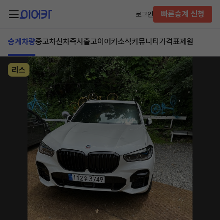
빠른승계 신청
로그인
승계차량
중고차
신차즉시출고
이어카소식
커뮤니티
가격표
제원
리스