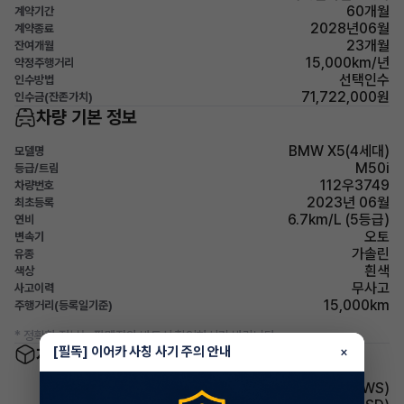
60개월
계약기간
2028년06월
계약종료
23개월
잔여개월
15,000km/년
약정주행거리
선택인수
인수방법
71,722,000원
인수금(잔존가치)
차량 기본 정보
BMW X5(4세대)
모델명
M50i
등급/트림
112우3749
차량번호
2023년 06월
최초등록
6.7km/L (5등급)
연비
오토
변속기
가솔린
유종
흰색
색상
무사고
사고이력
15,000km
주행거리(등록일기준)
* 정확한 정보는 판매자와 반드시 확인하시기 바랍니다.
차량 옵션 정보
[필독] 이어카 사칭 사기 주의 안내
×
주행안전 차선이탈경보(LDWS)