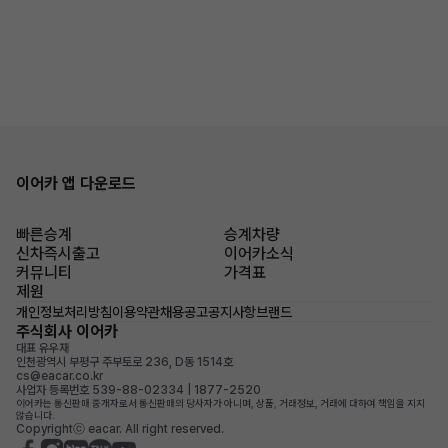
이어카 앱 다운로드
빠른승계
승계차량
신차즉시출고
이어카소식
커뮤니티
가격표
제원
개인정보처리방침
이용약관
채용공고
공지사항
브랜드
주식회사 이어카
대표 유우재
인천광역시 부평구 주부토로 236, D동 1514호
cs@eacar.co.kr
사업자 등록번호 539-88-02334 | 1877-2520
이어카는 통신판매 중개자로서 통신판매의 당사자가 아니며, 상품, 거래정보, 거래에 대하여 책임을 지지
않습니다.
Copyrightⓒ eacar. All right reserved.