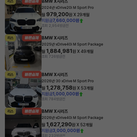
BMW X시리즈
리스
·
2024년
xDrive20i M Sport Pro
979,200
월
원 X
29
개월
지원금
7,660,000원
조회 2,954
방금전
BMW X시리즈
리스
·
2025년
xDrive40i M Sport Package
1,884,981
월
원 X
49
개월
조회 726
방금전
BMW X시리즈
리스
·
2026년
30 xDrive M Sport Pro
1,278,758
월
원 X
53
개월
지원금
1,000,000원
조회 784
방금전
BMW X시리즈
리스
·
2026년
xDrive40i M Sport Package
1,627,290
월
원 X
52
개월
지원금
3,000,000원
조회 233
방금전