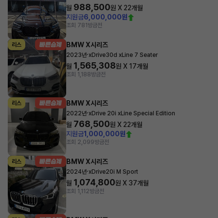
988,500
월
원 X
22
개월
지원금
6,000,000원
조회 781
방금전
BMW X시리즈
리스
·
2023년
xDrive30d xLine 7 Seater
1,565,308
월
원 X
17
개월
조회 1,188
방금전
BMW X시리즈
리스
·
2022년
xDrive 20i xLine Special Edition
768,500
월
원 X
22
개월
지원금
1,000,000원
조회 2,099
방금전
BMW X시리즈
리스
·
2024년
xDrive20i M Sport
1,074,800
월
원 X
37
개월
조회 1,112
방금전