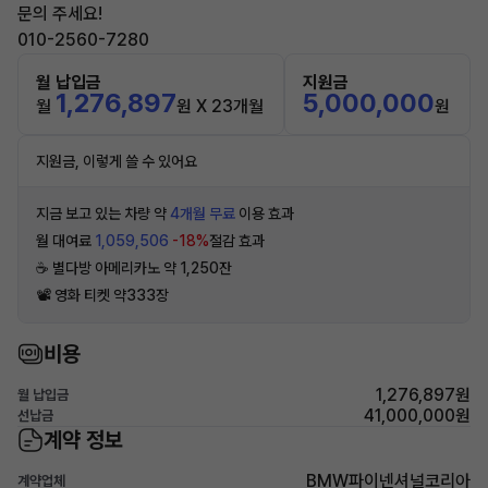
문의 주세요!
010-2560-7280
월 납입금
지원금
1,276,897
5,000,000
월
원 X 23개월
원
지원금, 이렇게 쓸 수 있어요
지금 보고 있는 차량 약
4개월 무료
이용 효과
월 대여료
1,059,506
-18%
절감 효과
☕️ 별다방 아메리카노 약 1,250잔
📽 영화 티켓 약333장
비용
1,276,897원
월 납입금
41,000,000원
선납금
계약 정보
BMW파이넨셔널코리아
계약업체