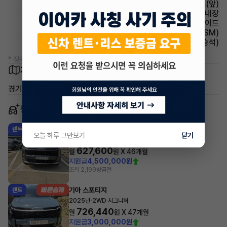
시트 열선시트(앞)
룸미러 하이패스 내장
에어백 사이드
주행안전 샤시 통합 제어 시스템(VSM)
시트 통풍시트(동승석)
* 정확한 정보는 판매자와 반드시 확인하시기 바랍니다.
차량 위치
경기 성남시 중원구 도촌동
동일 차종 이어카
기아 스포티지
렌트
오늘 하루 그만보기
닫기
·
2025년
4WD 프레스티지
627,600
월
원 X
46
개월
지원금
4,500,000원
조회 2,199
방금전
기아 스포티지
렌트
·
2025년
2WD 시그니처
726,440
월
원 X
47
개월
지원금
3,000,000원