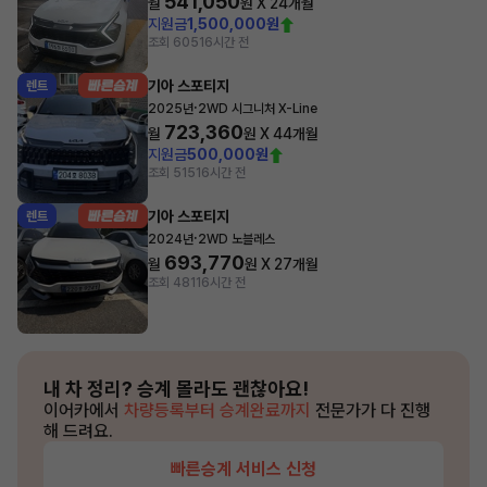
541,050
월
원 X
24
개월
지원금
1,500,000원
조회 605
16시간 전
기아 스포티지
렌트
·
2025년
2WD 시그니처 X-Line
723,360
월
원 X
44
개월
지원금
500,000원
조회 515
16시간 전
기아 스포티지
렌트
·
2024년
2WD 노블레스
693,770
월
원 X
27
개월
조회 481
16시간 전
내 차 정리?
승계 몰라도 괜찮아요!
이어카에서
차량등록부터 승계완료까지
전문가가 다 진행
해 드려요.
빠른승계 서비스 신청