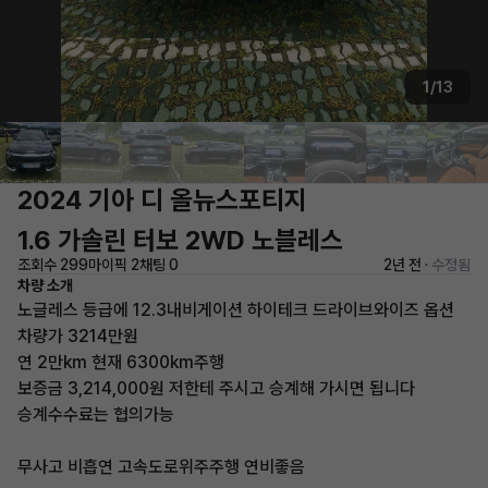
1/13
2024 기아 디 올뉴스포티지
1.6 가솔린 터보 2WD 노블레스
조회수 299
마이픽 2
채팅 0
2년 전 ·
수정됨
차량 소개
노글레스 등급에 12.3내비게이션 하이테크 드라이브와이즈 옵션
차량가 3214만원
연 2만km 현재 6300km주행
보증금 3,214,000원 저한테 주시고 승계해 가시면 됩니다
승계수수료는 협의가능
무사고 비흡연 고속도로위주주행 연비좋음