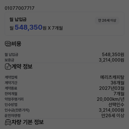
01077007717
월 납입금
만 26세 이상
548,350
월
원 X 7개월
비용
548,350원
월 납입금
3,214,000원
보증금
계약 정보
메리츠캐피탈
계약업체
36개월
계약기간
2027년03월
계약종료
7개월
잔여개월
20,000km/년
약정주행거리
선택인수
인수방법
3,214,000원
인수금(잔존가치)
만26세 이상
운전자연령
차량 기본 정보