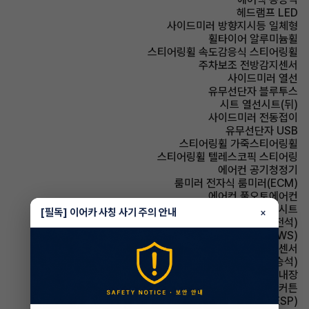
헤드램프 LED
사이드미러 방향지시등 일체형
휠타이어 알루미늄휠
스티어링휠 속도감응식 스티어링휠
주차보조 전방감지센서
사이드미러 열선
유무선단자 블루투스
시트 열선시트(뒤)
사이드미러 전동접이
유무선단자 USB
스티어링휠 가죽스티어링휠
스티어링휠 텔레스코픽 스티어링
에어컨 공기청정기
룸미러 전자식 룸미러(ECM)
에어컨 풀오토에어컨
시트 인조가죽시트
[필독] 이어카 사칭 사기 주의 안내
×
시트 전동시트(운전석)
주행안전 차선이탈경보(LDWS)
주차보조 후방감지센서
시트 전동시트(동승석)
스티어링휠 열선내장
에어백 커튼
주행안전 차체자세제어장치(VDC,ESC,ESP)