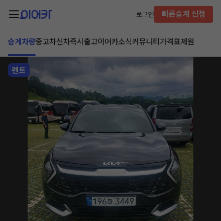
빠른승계 신청
로그인
승계차량
중고차
신차즉시출고
이어카소식
커뮤니티
가격표
제원
렌트