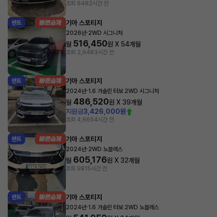
조회 649
2시간 전
기아 스포티지
렌트
·
2026년
2WD 시그니처
516,450
월
원 X
54
개월
조회 2,648
3시간 전
기아 스포티지
렌트
·
2024년
1.6 가솔린 터보 2WD 시그니처
486,520
월
원 X
39
개월
지원금
3,426,000원
조회 4,665
4시간 전
기아 스포티지
렌트
·
2024년
2WD 노블레스
605,176
월
원 X
32
개월
조회 981
5시간 전
기아 스포티지
렌트
·
2024년
1.6 가솔린 터보 2WD 노블레스