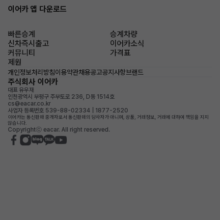
이어카 앱 다운로드
빠른승계
승계차량
신차즉시출고
이어카소식
커뮤니티
가격표
제원
개인정보처리방침
이용약관
채용공고
공지사항
브랜드
주식회사 이어카
대표 유우재
인천광역시 부평구 주부토로 236, D동 1514호
cs@eacar.co.kr
사업자 등록번호 539-88-02334 | 1877-2520
이어카는 통신판매 중개자로서 통신판매의 당사자가 아니며, 상품, 거래정보, 거래에 대하여 책임을 지지
않습니다.
Copyrightⓒ eacar. All right reserved.