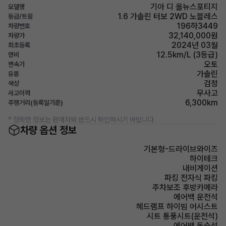
기아 디 올뉴스포티지
모델명
1.6 가솔린 터보 2WD 노블레스
등급/트림
196하3449
차량번호
32,140,000원
차량가
2024년 03월
최초등록
12.5km/L (3등급)
연비
오토
변속기
가솔린
유종
검정
색상
무사고
사고이력
6,300km
주행거리(등록일기준)
* 정확한 정보는 판매자와 반드시 확인하시기 바랍니다.
차량 옵션 정보
기본형-드라이브와이즈
하이테크
내비게이션
파킹 전자식 파킹
주차보조 후방카메라
에어백 운전석
헤드램프 하이빔 어시스트
시트 통풍시트(운전석)
에어백 동승석