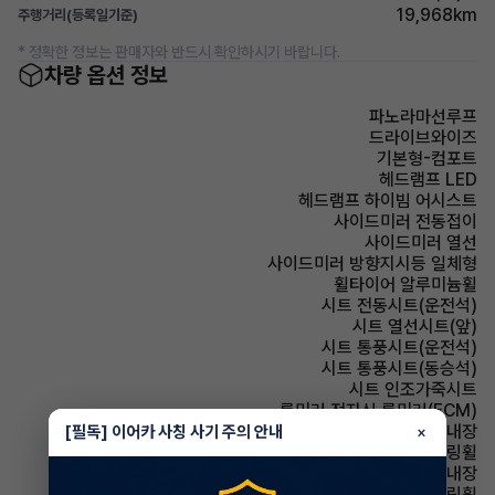
19,968km
주행거리(등록일기준)
* 정확한 정보는 판매자와 반드시 확인하시기 바랍니다.
차량 옵션 정보
파노라마선루프
드라이브와이즈
기본형-컴포트
헤드램프 LED
헤드램프 하이빔 어시스트
사이드미러 전동접이
사이드미러 열선
사이드미러 방향지시등 일체형
휠타이어 알루미늄휠
시트 전동시트(운전석)
시트 열선시트(앞)
시트 통풍시트(운전석)
시트 통풍시트(동승석)
시트 인조가죽시트
룸미러 전자식 룸미러(ECM)
룸미러 하이패스 내장
[필독] 이어카 사칭 사기 주의 안내
×
스티어링휠 가죽스티어링휠
스티어링휠 열선내장
스티어링휠 속도감응식 스티어링휠