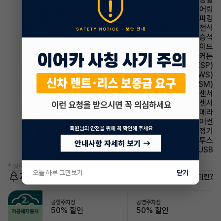
스티어링휠 텔레스코픽 스티어링
파킹 전자식 파킹
에어백 운전석
에어백 동승석
에어백 사이드
에어백 커튼
주행안전 차체자세제어장치(VDC,ESC,ESP)
주행안전 차선이탈경보(LDWS)
주행안전 샤시 통합 제어 시스템(VSM)
주차보조 전방감지센서
주차보조 후방감지센서
주차보조 후방카메라
에어컨 풀오토에어컨
에어컨 공기청정기
유무선단자 블루투스
유무선단자 USB
* 정확한 정보는 판매자와 반드시 확인하시기 바랍니다.
오늘 하루 그만보기
닫기
저공해차량 정보
저공해차량이란?
공항주차장
공영주차장
50% 할인
50% 할인