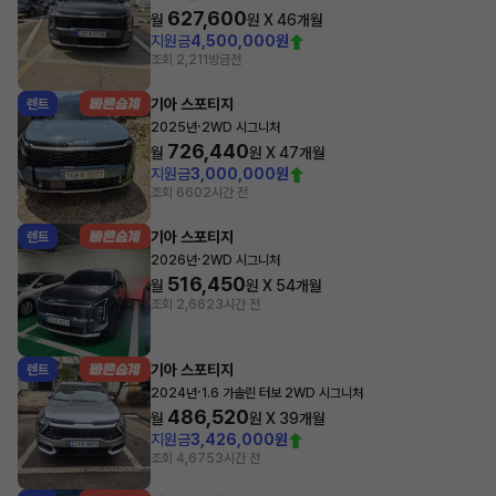
627,600
월
원 X
46
개월
지원금
4,500,000원
조회 2,211
방금전
기아 스포티지
렌트
·
2025년
2WD 시그니처
726,440
월
원 X
47
개월
지원금
3,000,000원
조회 660
2시간 전
기아 스포티지
렌트
·
2026년
2WD 시그니처
516,450
월
원 X
54
개월
조회 2,662
3시간 전
기아 스포티지
렌트
·
2024년
1.6 가솔린 터보 2WD 시그니처
486,520
월
원 X
39
개월
지원금
3,426,000원
조회 4,675
3시간 전