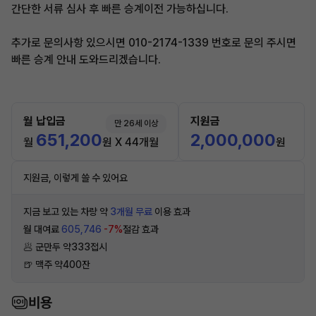
간단한 서류 심사 후 빠른 승계이전 가능하십니다.
추가로 문의사항 있으시면 010-2174-1339 번호로 문의 주시면
빠른 승계 안내 도와드리겠습니다.
월 납입금
지원금
만 26세 이상
651,200
2,000,000
월
원 X 44개월
원
지원금, 이렇게 쓸 수 있어요
지금 보고 있는 차량 약
3개월 무료
이용 효과
월 대여료
605,746
-7%
절감 효과
🥟 군만두 약333접시
🍺 맥주 약400잔
비용