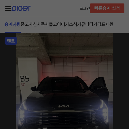
빠른승계 신청
로그인
승계차량
중고차
신차즉시출고
이어카소식
커뮤니티
가격표
제원
렌트