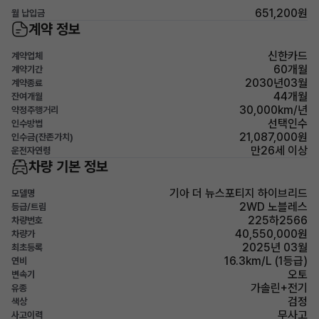
651,200원
월 납입금
계약 정보
신한카드
계약업체
60개월
계약기간
2030년03월
계약종료
44개월
잔여개월
30,000km/년
약정주행거리
선택인수
인수방법
21,087,000원
인수금(잔존가치)
만26세 이상
운전자연령
차량 기본 정보
기아 더 뉴스포티지 하이브리드
모델명
2WD 노블레스
등급/트림
225하2566
차량번호
40,550,000원
차량가
2025년 03월
최초등록
16.3km/L (1등급)
연비
오토
변속기
가솔린+전기
유종
검정
색상
무사고
사고이력