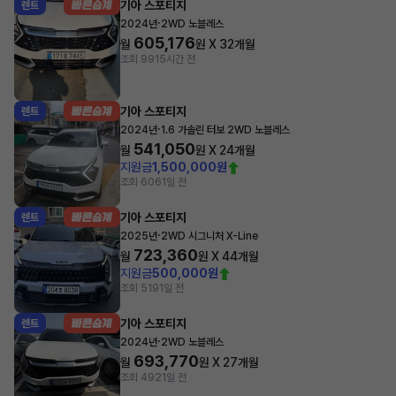
기아 스포티지
렌트
·
2024년
2WD 노블레스
605,176
월
원 X
32
개월
조회 991
5시간 전
기아 스포티지
렌트
·
2024년
1.6 가솔린 터보 2WD 노블레스
541,050
월
원 X
24
개월
지원금
1,500,000원
조회 606
1일 전
기아 스포티지
렌트
·
2025년
2WD 시그니처 X-Line
723,360
월
원 X
44
개월
지원금
500,000원
조회 519
1일 전
기아 스포티지
렌트
·
2024년
2WD 노블레스
693,770
월
원 X
27
개월
조회 492
1일 전