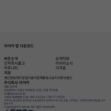
이어카 앱 다운로드
빠른승계
승계차량
신차즉시출고
이어카소식
커뮤니티
가격표
제원
개인정보처리방침
이용약관
채용공고
공지사항
브랜드
주식회사 이어카
대표 유우재
인천광역시 부평구 주부토로 236, D동 1514호
cs@eacar.co.kr
사업자 등록번호 539-88-02334 | 1877-2520
이어카는 통신판매 중개자로서 통신판매의 당사자가 아니며, 상품, 거래정보, 거래에 대하여 책임을 지지
않습니다.
Copyrightⓒ eacar. All right reserved.