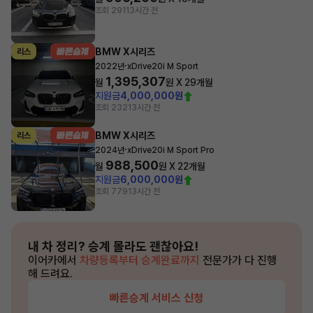
조회 291
13시간 전
BMW X시리즈
리스
·
2022년
xDrive20i M Sport
1,395,307
월
원 X
29
개월
지원금
4,000,000원
조회 232
13시간 전
BMW X시리즈
리스
·
2024년
xDrive20i M Sport Pro
988,500
월
원 X
22
개월
지원금
6,000,000원
조회 779
13시간 전
내 차 정리?
승계 몰라도 괜찮아요!
이어카에서
차량등록부터 승계완료까지
전문가가 다 진행
해 드려요.
빠른승계 서비스 신청