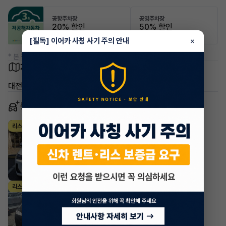
공항주차장
공영주차장
20% 할인
50% 할인
[필독] 이어카 사칭 사기 주의 안내
×
* 본 정보는 지자체마다 다를 수 있으니 실제 정보와 확인해 주세요.
차량 위치
대전 유성구 학하동
동일 차종 이어카
BMW X시리즈
리스
·
2024년
xDrive20i M Sport Pro
979,200
월
원 X
29
개월
지원금
7,660,000원
조회 2,952
1시간 전
BMW X시리즈
리스
·
2024년
xDrive40i M Sport Package
1,713,990
월
원 X
29
개월
지원금
10,000,000원