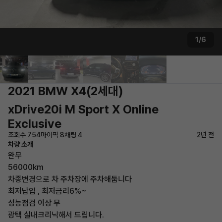
1/6
2021 BMW X4(2세대)
xDrive20i M Sport X Online
Exclusive
조회수 754
마이픽 8
채팅 4
2년 전
차량 소개
완무
56000km
차종변경으로 차 주차장에 주차해둡니다
최저납입 , 최저금리6%~
성능점검 이상 무
광택 실내크리닉해서 드립니다.