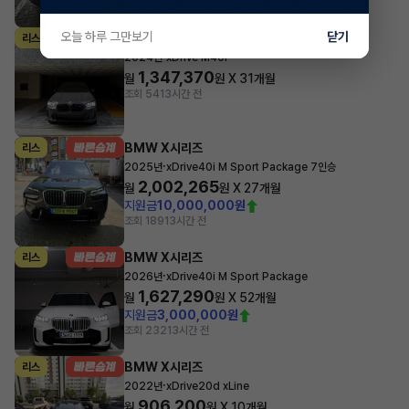
조회 1,826
5시간 전
오늘 하루 그만보기
닫기
BMW X시리즈
리스
·
2024년
xDrive M40i
1,347,370
월
원 X
31
개월
조회 54
13시간 전
BMW X시리즈
리스
·
2025년
xDrive40i M Sport Package 7인승
2,002,265
월
원 X
27
개월
지원금
10,000,000원
조회 189
13시간 전
BMW X시리즈
리스
·
2026년
xDrive40i M Sport Package
1,627,290
월
원 X
52
개월
지원금
3,000,000원
조회 232
13시간 전
BMW X시리즈
리스
·
2022년
xDrive20d xLine
906,200
월
원 X
10
개월