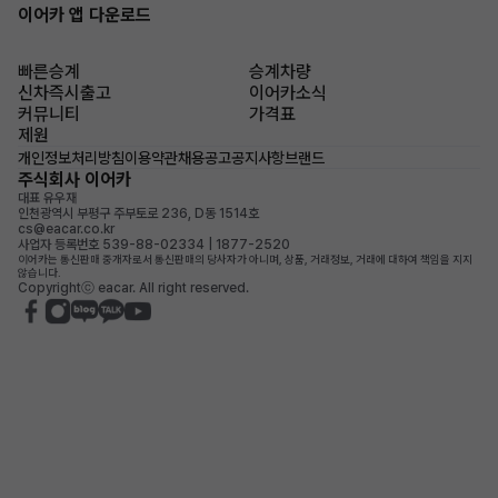
이어카 앱 다운로드
빠른승계
승계차량
신차즉시출고
이어카소식
커뮤니티
가격표
제원
개인정보처리방침
이용약관
채용공고
공지사항
브랜드
주식회사 이어카
대표 유우재
인천광역시 부평구 주부토로 236, D동 1514호
cs@eacar.co.kr
사업자 등록번호 539-88-02334 | 1877-2520
이어카는 통신판매 중개자로서 통신판매의 당사자가 아니며, 상품, 거래정보, 거래에 대하여 책임을 지지
않습니다.
Copyrightⓒ eacar. All right reserved.