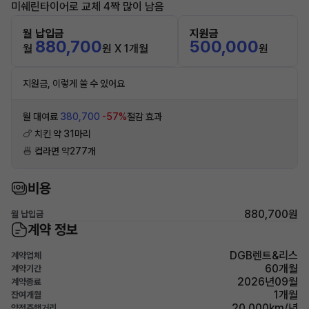
미쉐린타이어로 교체 4짝 많이 남음
월 납입금
지원금
880,700
500,000
월
원 X 1개월
원
지원금, 이렇게 쓸 수 있어요
월 대여료
380,700
-57%
절감 효과
🍗 치킨 약 31마리
🍜 컵라면 약277개
비용
880,700원
월 납입금
계약 정보
DGB렌트&리스
계약업체
60개월
계약기간
2026년09월
계약종료
1개월
잔여개월
20,000km/년
약정주행거리