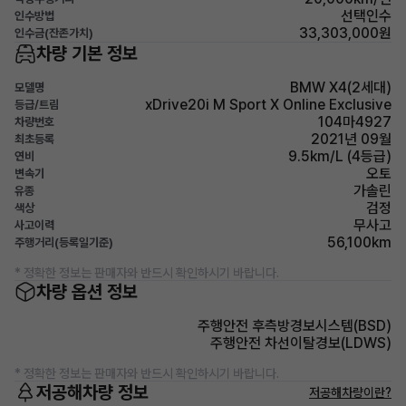
선택인수
인수방법
33,303,000원
인수금(잔존가치)
차량 기본 정보
BMW X4(2세대)
모델명
xDrive20i M Sport X Online Exclusive
등급/트림
104마4927
차량번호
2021년 09월
최초등록
9.5km/L (4등급)
연비
오토
변속기
가솔린
유종
검정
색상
무사고
사고이력
56,100km
주행거리(등록일기준)
* 정확한 정보는 판매자와 반드시 확인하시기 바랍니다.
차량 옵션 정보
주행안전 후측방경보시스템(BSD)
주행안전 차선이탈경보(LDWS)
* 정확한 정보는 판매자와 반드시 확인하시기 바랍니다.
저공해차량 정보
저공해차량이란?