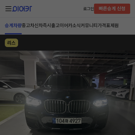
빠른승계 신청
로그인
승계차량
중고차
신차즉시출고
이어카소식
커뮤니티
가격표
제원
리스