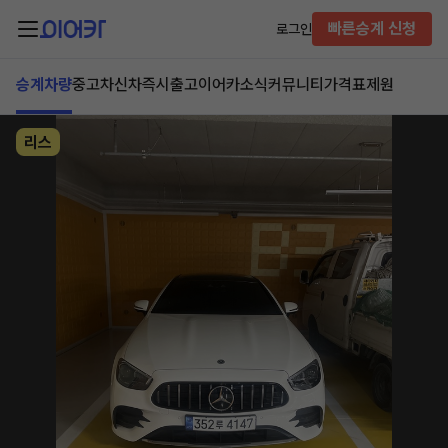
빠른승계 신청
로그인
승계차량
중고차
신차즉시출고
이어카소식
커뮤니티
가격표
제원
리스