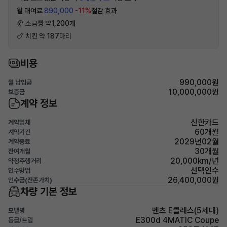
월 대여료
890,000
-11%
절감 효과
🥐 소금빵 약1,200개
🍗 치킨 약 187마리
비용
990,000원
월 납입금
10,000,000원
보증금
계약 정보
신한카드
계약업체
60개월
계약기간
2029년02월
계약종료
30개월
잔여개월
20,000km/년
약정주행거리
선택인수
인수방법
26,400,000원
인수금(잔존가치)
차량 기본 정보
벤츠 E클래스(5세대)
모델명
E300d 4MATIC Coupe
등급/트림