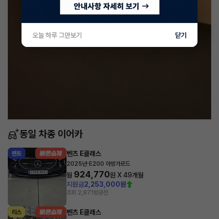
오늘 하루 그만보기
닫기
동일 차종 이어카
벤츠 E클래스
렌트
·
2025년
E200 아방가르드
924,770
월
원 X
49
개월
지원금
2,253,000원
조회 2,871
방금전
벤츠 E클래스
리스