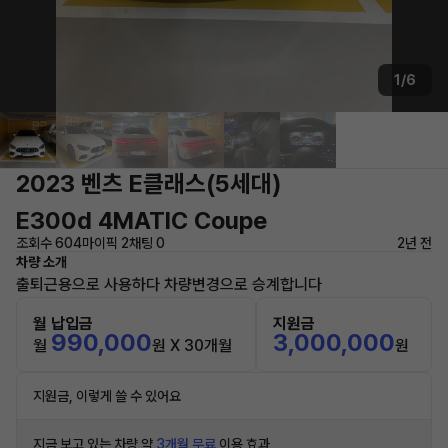
1/6
2023 벤츠 E클래스(5세대)
E300d 4MATIC Coupe
조회수 604
마이픽 2
채팅 0
2년 전
차량 소개
출퇴근용으로 사용하다 차량변경으로 승계합니다
월 납입금
지원금
990,000
3,000,000
월
원 X 30개월
원
지원금, 이렇게 쓸 수 있어요
지금 보고 있는 차량 약
3개월 무료
이용 효과