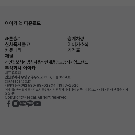
이어카 앱 다운로드
빠른승계
승계차량
신차즉시출고
이어카소식
커뮤니티
가격표
제원
개인정보처리방침
이용약관
채용공고
공지사항
브랜드
주식회사 이어카
대표 유우재
인천광역시 부평구 주부토로 236, D동 1514호
cs@eacar.co.kr
사업자 등록번호 539-88-02334 | 1877-2520
이어카는 통신판매 중개자로서 통신판매의 당사자가 아니며, 상품, 거래정보, 거래에 대하여 책임을 지지
않습니다.
Copyrightⓒ eacar. All right reserved.