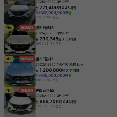
·
2025년
E200 아방가르드
771,400
월
원 X
46
개월
지원금
2,000,000원
조회 823
5시간 전
벤츠 E클래스
리스
·
2025년
E200 아방가르드
790,745
월
원 X
30
개월
조회 2,934
5시간 전
벤츠 E클래스
리스
·
2022년
E350 4MATIC AMG Line
1,200,000
월
원 X
11
개월
지원금
5,000,000원
조회 842
5시간 전
벤츠 E클래스
리스
·
2025년
E200 아방가르드
656,700
월
원 X
41
개월
조회 3,435
5시간 전