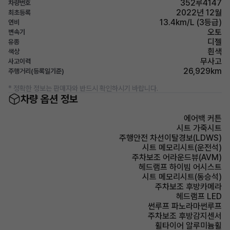
352루4147
차량번호
2022년 12월
최초등록
13.4km/L (3등급)
연비
오토
변속기
디젤
유종
흰색
색상
무사고
사고이력
26,929km
주행거리(등록일기준)
* 정확한 정보는 판매자와 반드시 확인하시기 바랍니다.
차량 옵션 정보
에어백 커튼
시트 가죽시트
주행안전 차선이탈경보(LDWS)
시트 메모리시트(운전석)
주차보조 어라운드뷰(AVM)
헤드램프 하이빔 어시스트
시트 메모리시트(동승석)
주차보조 후방카메라
헤드램프 LED
썬루프 파노라마썬루프
주차보조 후방감지센서
휠타이어 알루미늄휠