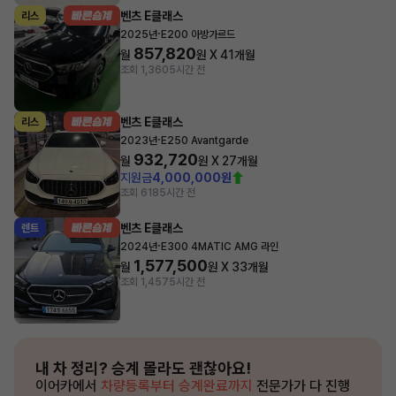
벤츠 E클래스
리스
·
2025년
E200 아방가르드
857,820
월
원 X
41
개월
조회 1,360
5시간 전
벤츠 E클래스
리스
·
2023년
E250 Avantgarde
932,720
월
원 X
27
개월
지원금
4,000,000원
조회 618
5시간 전
벤츠 E클래스
렌트
·
2024년
E300 4MATIC AMG 라인
1,577,500
월
원 X
33
개월
조회 1,457
5시간 전
내 차 정리?
승계 몰라도 괜찮아요!
이어카에서
차량등록부터 승계완료까지
전문가가 다 진행