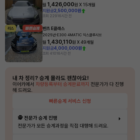
1,426,000
월
원 X
15
개월
지원금
2,500,000원
조회 229
16시간 전
벤츠 E클래스
리스
·
2025년
E300 4MATIC 익스클루시브
1,430,110
월
원 X
49
개월
지원금
4,000,000원
조회 410
16시간 전
내 차 정리?
승계 몰라도 괜찮아요!
이어카에서
차량등록부터 승계완료까지
전문가가 다 진행
해 드려요.
빠른승계 서비스 신청
🕵️ 전문가 승계 진행
전문가가 모든 승계과정을 직접 대행해 드려요.