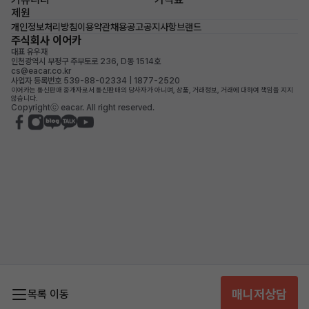
제원
개인정보처리방침
이용약관
채용공고
공지사항
브랜드
주식회사 이어카
대표 유우재
인천광역시 부평구 주부토로 236, D동 1514호
cs@eacar.co.kr
사업자 등록번호 539-88-02334 | 1877-2520
이어카는 통신판매 중개자로서 통신판매의 당사자가 아니며, 상품, 거래정보, 거래에 대하여 책임을 지지
않습니다.
Copyrightⓒ eacar. All right reserved.
매니저상담
목록 이동