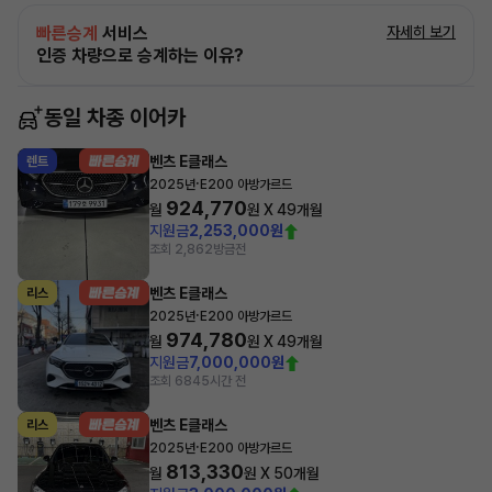
빠른승계
서비스
자세히 보기
인증 차량으로 승계하는 이유?
동일 차종 이어카
벤츠 E클래스
렌트
·
2025년
E200 아방가르드
924,770
월
원 X
49
개월
지원금
2,253,000원
조회 2,862
방금전
벤츠 E클래스
리스
·
2025년
E200 아방가르드
974,780
월
원 X
49
개월
지원금
7,000,000원
조회 684
5시간 전
벤츠 E클래스
리스
·
2025년
E200 아방가르드
813,330
월
원 X
50
개월