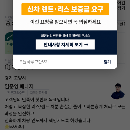
에어컨 풀오토에어컨
에어컨 공기청정기
* 정확한 정보는 판매자와 반드시 확인하시기 바랍니다.
저공해차량 정보
저공해차량이란?
공항주차장
공영주차장
50% 할인
50% 할인
* 본 정보는 지자체마다 다를 수 있으니 실제 정보와 확인해 주세요.
오늘 하루 그만보기
닫기
차량 위치
경기 고양시
임준영 매니저
전문교육수료
자격인증완료
고객님의 만족이 첫번째 목표입니다.
어렵고 복잡한 리스/렌트 처분 손실은 줄이고 빠른승계 처리로 모든
과정을 안전하고
신속하게 차량 인도까지 책임지도록 하겠습니다.
5.0
(30)