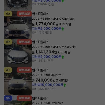
지원금
3,000,000원
조회 226
16시간 전
벤츠 E클래스
리스
·
2023년
E450 4MATIC Cabriolet
1,774,000
월
원 X
21
개월
지원금
2,000,000원
조회 110
16시간 전
벤츠 E클래스
리스
·
2024년
E300 4MATIC 익스클루시브
1,141,304
월
원 X
35
개월
지원금
2,000,000원
조회 135
16시간 전
벤츠 E클래스
리스
·
2025년
E200 아방가르드
740,096
월
원 X
46
개월
지원금
10,000,000원
조회 1,327
16시간 전
벤츠 E클래스
렌트
·
2022년
E250 Exclusive