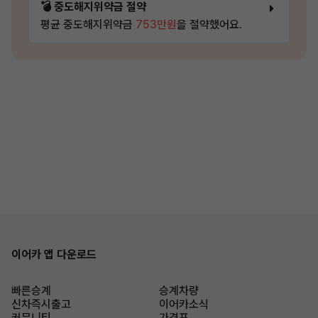
💣 중도해지위약금 절약
평균 중도해지위약금
753만원
을 절약했어요.
이어카 앱 다운로드
빠른승계
승계차량
신차즉시출고
이어카소식
커뮤니티
가격표