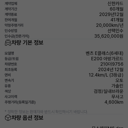
신한카드
계약업체
60개월
계약기간
2029년12월
계약종료
41개월
잔여개월
20,000km/년
약정주행거리
선택인수
인수방법
35,620,000원
인수금(잔존가치)
차량 기본 정보
벤츠 E클래스(6세대)
모델명
E200 아방가르드
등급/트림
210더9756
차량번호
2024년 12월
최초등록
12.4km/L (3등급)
연비
오토
변속기
가솔린
유종
검정/실내브라운
색상
무사고
사고이력
4,600km
주행거리(등록일기준)
* 정확한 정보는 판매자와 반드시 확인하시기 바랍니다.
차량 옵션 정보