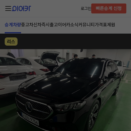
빠른승계 신청
로그인
승계차량
중고차
신차즉시출고
이어카소식
커뮤니티
가격표
제원
리스