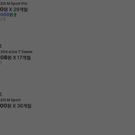
e20i M Sport Pro
00
원 X
29
개월
,000원
간 전
즈
e30d xLine 7 Seater
308
원 X
17
개월
전
즈
e20i M Sport
800
원 X
36
개월