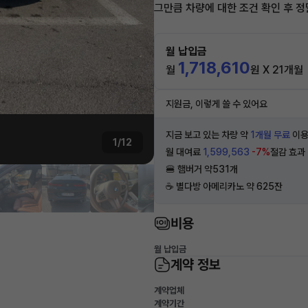
그만큼 차량에 대한 조건 확인 후 정
월 납입금
1,718,610
월
원 X 21개월
지원금, 이렇게 쓸 수 있어요
지금 보고 있는 차량 약
1개월 무료
이용
1/12
월 대여료
1,599,563
-7%
절감 효과
🍔 햄버거 약531개
☕️ 별다방 아메리카노 약 625잔
비용
월 납입금
계약 정보
계약업체
계약기간