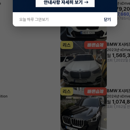
·
e
2024년
xDriv
979,2
월
지원금
7,660
조회 2,978
5시
오늘 하루 그만보기
닫기
BMW X시리
리스
·
2023년
xDriv
1,565,
월
조회 1,202
2일 
BMW X시리
리스
·
ition
2024년
xDriv
1,074,
월
조회 1,115
2일 전