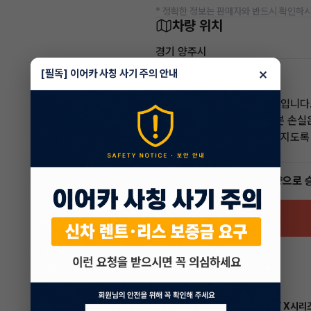
* 정확한 정보는 판매자와 반드시 확인하시
차량 위치
경기 양주시
×
임준영 매니저
[필독] 이어카 사칭 사기 주의 안내
전문교육수료
자격인증완료
고객님의 만족이 첫번째 목표입니다
어렵고 복잡한 리스/렌트 처분 손실
신속하게 차량 인도까지 책임지도록
5.0
(30)
빠른승계
서비스
인증 차량으로 
BMW X시리
리스