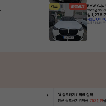
BMW X시리
리스
·
e
2026년
30 xD
1,278,
월
지원금
1,000
조회 788
2일 전
💣 중도해지위약금 절약
평균 중도해지위약금
753만원
을