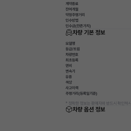
계약종료
잔여개월
약정주행거리
인수방법
인수금(잔존가치)
차량 기본 정보
모델명
등급/트림
차량번호
최초등록
연비
변속기
유종
색상
사고이력
주행거리(등록일기준)
* 정확한 정보는 판매자와 반드시 확인하시
차량 옵션 정보