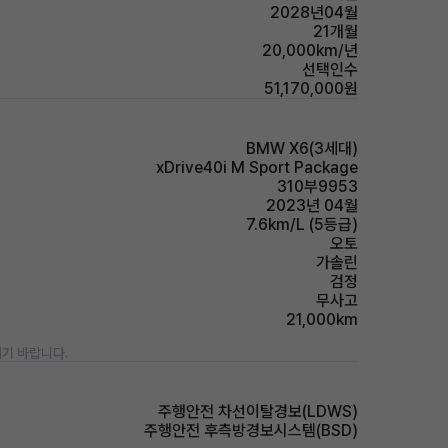
2028년04월
21개월
20,000km/년
선택인수
51,170,000원
BMW X6(3세대)
xDrive40i M Sport Package
310부9953
2023년 04월
7.6km/L (5등급)
오토
가솔린
검정
무사고
21,000km
기 바랍니다.
주행안전 차선이탈경보(LDWS)
주행안전 후측방경보시스템(BSD)