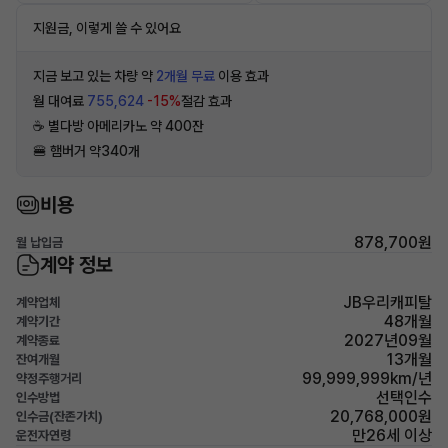
지원금, 이렇게 쓸 수 있어요
지금 보고 있는 차량 약
2개월 무료
이용 효과
월 대여료
755,624
-15%
절감 효과
☕️ 별다방 아메리카노 약 400잔
🍔 햄버거 약340개
비용
878,700원
월 납입금
계약 정보
JB우리캐피탈
계약업체
48개월
계약기간
2027년09월
계약종료
13개월
잔여개월
99,999,999km/년
약정주행거리
선택인수
인수방법
20,768,000원
인수금(잔존가치)
만26세 이상
운전자연령