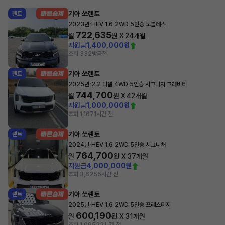
기아 쏘렌토
렌트
·
2023년
HEV 1.6 2WD 5인승 노블레스
722,635
월
원 X
24
개월
지원금
1,400,000원
조회 332
방금전
기아 쏘렌토
렌트
·
2025년
2.2 디젤 4WD 5인승 시그니처 그래비티
744,700
월
원 X
42
개월
지원금
1,000,000원
조회 1,167
1시간 전
기아 쏘렌토
렌트
·
2024년
HEV 1.6 2WD 5인승 시그니처
764,700
월
원 X
37
개월
지원금
4,000,000원
조회 3,625
5시간 전
기아 쏘렌토
렌트
·
2025년
HEV 1.6 2WD 5인승 프레스티지
600,190
월
원 X
31
개월