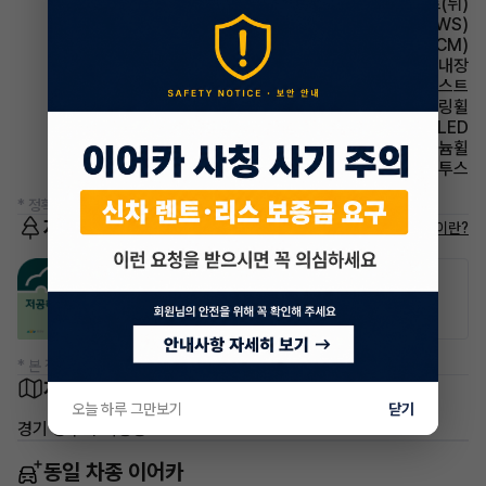
시트 열선시트(뒤)
주행안전 차선이탈경보(LDWS)
룸미러 전자식 룸미러(ECM)
스티어링휠 열선내장
헤드램프 하이빔 어시스트
스티어링휠 가죽스티어링휠
헤드램프 LED
휠타이어 알루미늄휠
유무선단자 블루투스
* 정확한 정보는 판매자와 반드시 확인하시기 바랍니다.
저공해차량 정보
저공해차량이란?
공항주차장
공영주차장
50% 할인
50% 할인
* 본 정보는 지자체마다 다를 수 있으니 실제 정보와 확인해 주세요.
차량 위치
오늘 하루 그만보기
닫기
경기 양주시 옥정동
동일 차종 이어카