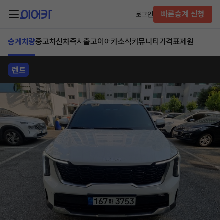
빠른승계 신청
로그인
승계차량
중고차
신차즉시출고
이어카소식
커뮤니티
가격표
제원
렌트