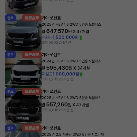
조회 1,095
22시간 전
기아 쏘렌토
렌트
·
2025년
HEV 1.6 2WD 5인승 노블레스
647,570
월
원 X
47
개월
지원금
1,500,000원
조회 590
22시간 전
기아 쏘렌토
렌트
·
2024년
HEV 1.6 2WD 5인승 노블레스
595,430
월
원 X
34
개월
지원금
1,000,000원
조회 1,235
22시간 전
기아 쏘렌토
렌트
·
2025년
HEV 1.6 2WD 5인승 노블레스
557,260
월
원 X
47
개월
조회 4,816
22시간 전
기아 쏘렌토
렌트
·
2025년
2.5 가솔린 2WD 5인승 시그니처