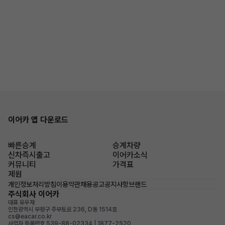
이어카 앱 다운로드
빠른승계
승계차량
신차즉시출고
이어카소식
커뮤니티
가격표
제원
개인정보처리방침
이용약관
채용공고
공지사항
브랜드
주식회사 이어카
대표 유우재
인천광역시 부평구 주부토로 236, D동 1514호
cs@eacar.co.kr
사업자 등록번호 539-88-02334 | 1877-2520