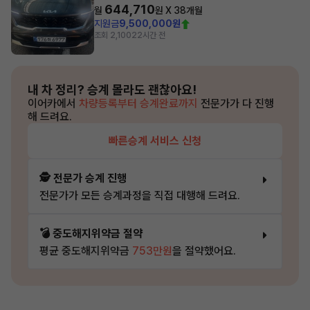
644,710
월
원 X
38
개월
지원금
9,500,000원
조회 2,100
22시간 전
내 차 정리?
승계 몰라도 괜찮아요!
이어카에서
차량등록부터 승계완료까지
전문가가 다 진행
해 드려요.
빠른승계 서비스 신청
🕵️ 전문가 승계 진행
전문가가 모든 승계과정을 직접 대행해 드려요.
💣 중도해지위약금 절약
평균 중도해지위약금
753만원
을 절약했어요.