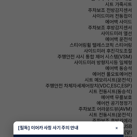
시트 가죽시트
주차보조 전방감지센서
사이드미러 전동접이
에어백 사이드
주차보조 후방감지센서
사이드미러 열선
에어백 운전석
스티어링휠 텔레스코픽 스티어링
사이드미러 후진각도조절
주행안전 샤시 통합 제어 시스템(VSM)
사이드미러 방향지시등 일체형
에어백 동승석
에어컨 풀오토에어컨
시트 메모리시트(운전석)
주행안전 차체자세제어장치(VDC,ESC,ESP)
시트 전동시트(동승석)
에어백 무릎보호
에어컨 공기청정기
주차보조 어라운드뷰(AVM)
시트 전동시트(운전석)
주차보조 후방카메라
유무선단자 USB
[필독] 이어카 사칭 사기 주의 안내
×
시트 열선시트(앞)