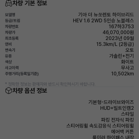
차량 기본 정보
기아 더 뉴쏘렌토 하이브리드
모델명
HEV 1.6 2WD 5인승 노블레스
등급/트림
167하3753
차량번호
46,070,000원
차량가
2023년 09월
최초등록
15.3km/L (2등급)
연비
오토
변속기
가솔린+전기
유종
화이트
색상
무사고
사고이력
10,502km
주행거리(등록일기준)
* 정확한 정보는 판매자와 반드시 확인하시기 바랍니다.
차량 옵션 정보
기본형-드라이브와이즈
HUD+빌트인캠2
스타일
파킹 전자식 파킹
스티어링휠 속도감응식 스티어링휠
에어백 커튼
룸미러 하이패스 내장