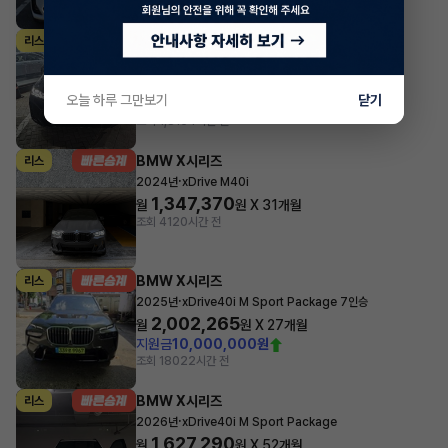
조회 2,937
방금전
BMW X시리즈
리스
·
2024년
xDrive40i M Sport Package
1,713,990
월
원 X
29
개월
오늘 하루 그만보기
닫기
지원금
10,000,000원
조회 1,815
4시간 전
BMW X시리즈
리스
·
2024년
xDrive M40i
1,347,370
월
원 X
31
개월
조회 41
20시간 전
BMW X시리즈
리스
·
2025년
xDrive40i M Sport Package 7인승
2,002,265
월
원 X
27
개월
지원금
10,000,000원
조회 180
22시간 전
BMW X시리즈
리스
·
2026년
xDrive40i M Sport Package
1,627,290
월
원 X
52
개월