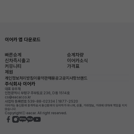
이어카 앱 다운로드
빠른승계
승계차량
신차즉시출고
이어카소식
커뮤니티
가격표
제원
개인정보처리방침
이용약관
채용공고
공지사항
브랜드
주식회사 이어카
대표 유우재
인천광역시 부평구 주부토로 236, D동 1514호
cs@eacar.co.kr
사업자 등록번호 539-88-02334 | 1877-2520
이어카는 통신판매 중개자로서 통신판매의 당사자가 아니며, 상품, 거래정보, 거래에 대하여 책임을 지지
않습니다.
Copyrightⓒ eacar. All right reserved.