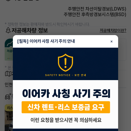
주행안전 차선이탈경보(LDWS)
주행안전 후측방경보시스템(BSD)
* 정확한 정보는 판매자와 반드시 확인하시기 바랍니다.
저공해차량 정보
저공해차량이란?
[필독] 이어카 사칭 사기 주의 안내
×
공항주차장
공영주차장
50% 할인
50% 할인
* 본 정보는 지자체마다 다를 수 있으니 실제 정보와 확인해 주세요.
차량 위치
인천
동일 차종 이어카
BMW X시리즈
리스
·
2024년
xDrive20i M Sport Pro
979,200
월
원 X
29
개월
지원금
7,660,000원