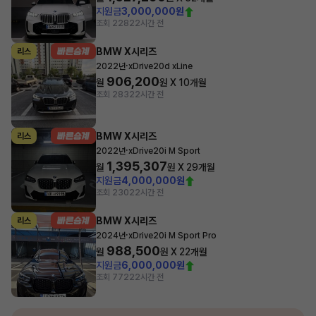
지원금
3,000,000원
조회 228
22시간 전
BMW X시리즈
리스
·
2022년
xDrive20d xLine
906,200
월
원 X
10
개월
조회 283
22시간 전
BMW X시리즈
리스
·
2022년
xDrive20i M Sport
1,395,307
월
원 X
29
개월
지원금
4,000,000원
조회 230
22시간 전
BMW X시리즈
리스
·
2024년
xDrive20i M Sport Pro
988,500
월
원 X
22
개월
지원금
6,000,000원
조회 772
22시간 전