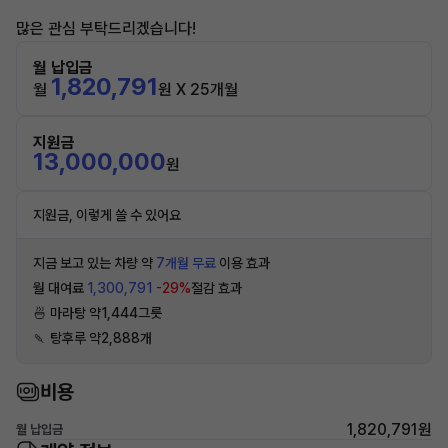
많은 관심 부탁드리겠습니다!
월 납입금
1,820,791
월
원 X 25개월
지원금
13,000,000
원
지원금, 이렇게 쓸 수 있어요
지금 보고 있는 차량 약
7개월 무료
이용 효과
월 대여료
1,300,791
-29%
절감 효과
🍜 마라탕 약1,444그릇
🍡 탕후루 약2,888개
비용
1,820,791원
월 납입금