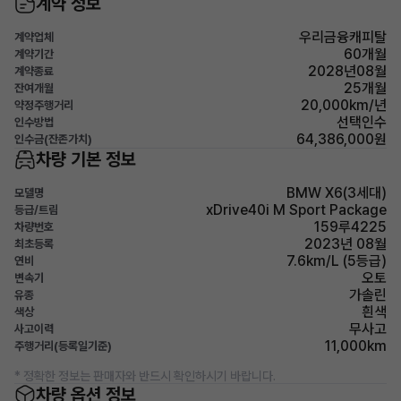
계약 정보
우리금융캐피탈
계약업체
60개월
계약기간
2028년08월
계약종료
25개월
잔여개월
20,000km/년
약정주행거리
선택인수
인수방법
64,386,000원
인수금(잔존가치)
차량 기본 정보
BMW X6(3세대)
모델명
xDrive40i M Sport Package
등급/트림
159루4225
차량번호
2023년 08월
최초등록
7.6km/L (5등급)
연비
오토
변속기
가솔린
유종
흰색
색상
무사고
사고이력
11,000km
주행거리(등록일기준)
* 정확한 정보는 판매자와 반드시 확인하시기 바랍니다.
차량 옵션 정보