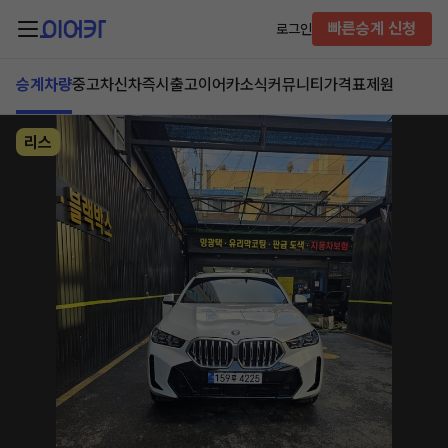
빠른승계 신청
로그인
승계차량
중고차
신차즉시출고
이어카소식
커뮤니티
가격표
제원
리스