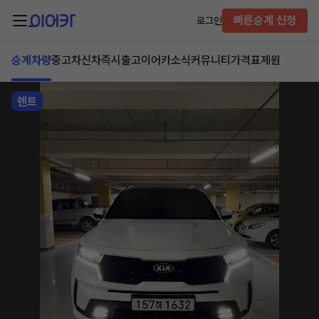
빠른승계 신청
로그인
승계차량
중고차
신차즉시출고
이어카소식
커뮤니티
가격표
제원
렌트