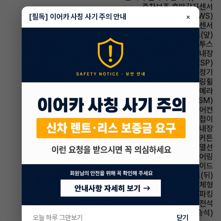
주차보조 후방감지센서
주행안전 차선이탈경보(LDWS)
[필독] 이어카 사칭 사기 주의 안내
×
주차보조 전방감지센서
시트 열선시트(앞)
유무선단자 블루투스
룸미러 하이패스 내장
주행안전 차체자세제어장치(VDC,ESC,ESP)
에어컨 공기청정기
스티어링휠 가죽스티어링휠
주차보조 후방카메라
주행안전 샤시 통합 제어 시스템(VSM)
에어컨 풀오토에어컨
사이드미러 전동접이
스티어링휠 열선내장
에어백 커튼
사이드미러 열선
스티어링휠 텔레스코픽 스티어링
에어백 사이드
시트 열선시트(뒤)
사이드미러 방향지시등 일체형
파킹 전자식 파킹
에어백 운전석
시트 통풍시트(동승석)
오늘 하루 그만보기
닫기