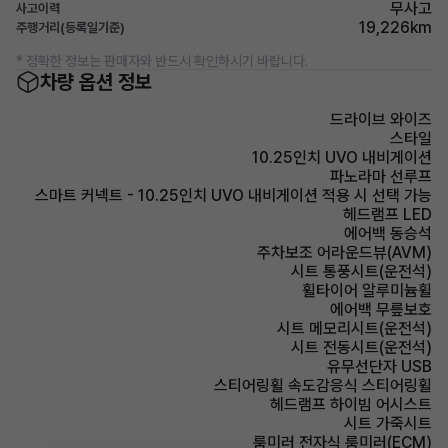
무사고
사고이력
19,226km
주행거리(등록일기준)
* 정확한 정보는 판매자와 반드시 확인하시기 바랍니다.
차량 옵션 정보
드라이브 와이즈
스타일
10.25인치 UVO 내비게이션
파노라마 선루프
스마트 커넥트 - 10.25인치 UVO 내비게이션 적용 시 선택 가능
헤드램프 LED
에어백 동승석
주차보조 어라운드뷰(AVM)
시트 통풍시트(운전석)
휠타이어 알루미늄휠
에어백 무릎보호
시트 메모리시트(운전석)
시트 전동시트(운전석)
유무선단자 USB
스티어링휠 속도감응식 스티어링휠
헤드램프 하이빔 어시스트
시트 가죽시트
룸미러 전자식 룸미러(ECM)