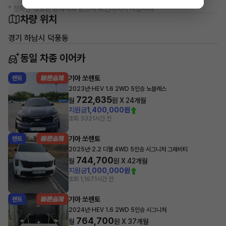
* 정확한 정보는 판매자와 반드시 확인하시기 바랍니다.
차량 위치
경기 하남시 덕풍동
동일 차종 이어카
기아 쏘렌토
렌트
·
2023년
HEV 1.6 2WD 5인승 노블레스
722,635
월
원 X
24
개월
지원금
1,400,000원
조회 332
1시간 전
기아 쏘렌토
렌트
·
2025년
2.2 디젤 4WD 5인승 시그니처 그래비티
744,700
월
원 X
42
개월
지원금
1,000,000원
조회 1,167
1시간 전
기아 쏘렌토
렌트
·
2024년
HEV 1.6 2WD 5인승 시그니처
764,700
월
원 X
37
개월