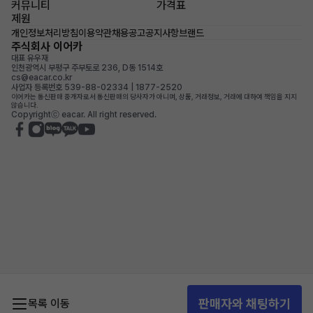
커뮤니티
가격표
제원
개인정보처리방침
이용약관
채용공고
공지사항
브랜드
주식회사 이어카
대표 유우재
인천광역시 부평구 주부토로 236, D동 1514호
cs@eacar.co.kr
사업자 등록번호 539-88-02334 | 1877-2520
이어카는 통신판매 중개자로서 통신판매의 당사자가 아니며, 상품, 거래정보, 거래에 대하여 책임을 지지
않습니다.
Copyrightⓒ eacar. All right reserved.
판매자와 채팅하기
목록 이동