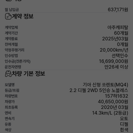
637,171원
월 납입금
계약 정보
아주캐피탈
계약업체
60개월
계약기간
2025년03월
계약종료
0개월
잔여개월
20,000km/년
약정주행거리
선택인수
인수방법
16,699,000원
인수금(잔존가치)
만26세 이상
운전자연령
차량 기본 정보
기아 신형 쏘렌토(MQ4)
모델명
2.2 디젤 2WD 5인승 노블레스
등급/트림
157하1632
차량번호
40,650,000원
차량가
2020년 03월
최초등록
14.3km/L (2등급)
연비
오토
변속기
디젤
유종
흰색
색상