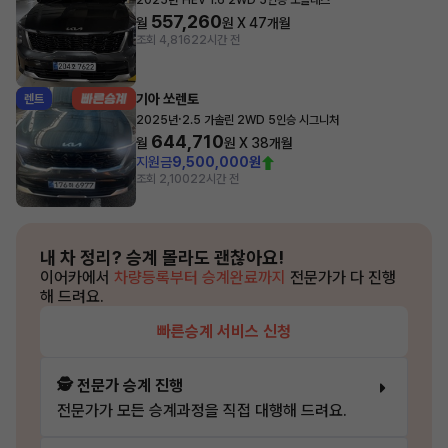
2025년
HEV 1.6 2WD 5인승 노블레스
557,260
월
원 X
47
개월
조회 4,816
22시간 전
기아 쏘렌토
렌트
·
2025년
2.5 가솔린 2WD 5인승 시그니처
644,710
월
원 X
38
개월
지원금
9,500,000원
조회 2,100
22시간 전
내 차 정리?
승계 몰라도 괜찮아요!
이어카에서
차량등록부터 승계완료까지
전문가가 다 진행
해 드려요.
빠른승계 서비스 신청
🕵️ 전문가 승계 진행
전문가가 모든 승계과정을 직접 대행해 드려요.