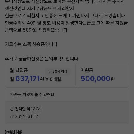
특이사항으로 사진상으로 보이는 운전자쪽 범퍼에 하자는 주차시
생긴것인데 자기부담금으로 처리할지
현금으로 수리할지 고민중에 크게 표가안나서 그대로 두었습니다
현금수리시 40만원 정도 비용이 발생한다는군요 그에 따른 지원금
금액으로 50만원 책정하였습니다
키로수는 소폭 상승중입니다
추가로 궁금하신것은 문의부탁드립니다
월 납입금
지원금
만 26세 이상
637,171
500,000
월
원 X 0개월
원
지원금, 이렇게 쓸 수 있어요
🍜 컵라면 약277개
🍗 치킨 약 31마리
비용