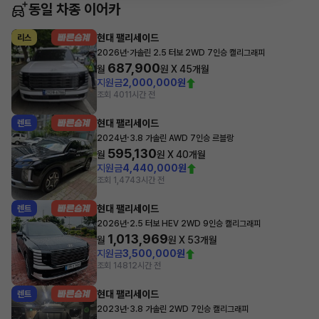
동일 차종 이어카
현대 팰리세이드
리스
·
2026년
가솔린 2.5 터보 2WD 7인승 캘리그래피
687,900
월
원 X
45
개월
지원금
2,000,000원
조회 401
1시간 전
현대 팰리세이드
렌트
·
2024년
3.8 가솔린 AWD 7인승 르블랑
595,130
월
원 X
40
개월
지원금
4,440,000원
조회 1,474
3시간 전
현대 팰리세이드
렌트
·
2026년
2.5 터보 HEV 2WD 9인승 캘리그래피
1,013,969
월
원 X
53
개월
지원금
3,500,000원
조회 148
12시간 전
현대 팰리세이드
렌트
·
2023년
3.8 가솔린 2WD 7인승 캘리그래피