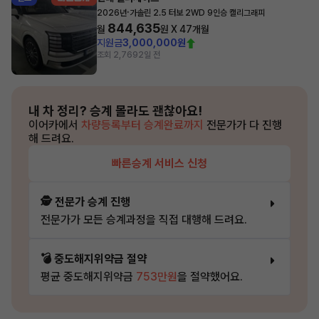
·
2026년
가솔린 2.5 터보 2WD 9인승 캘리그래피
844,635
월
원 X
47
개월
지원금
3,000,000원
조회 2,769
2일 전
내 차 정리?
승계 몰라도 괜찮아요!
이어카에서
차량등록부터 승계완료까지
전문가가 다 진행
해 드려요.
빠른승계 서비스 신청
🕵️ 전문가 승계 진행
전문가가 모든 승계과정을 직접 대행해 드려요.
💣 중도해지위약금 절약
평균 중도해지위약금
753만원
을 절약했어요.