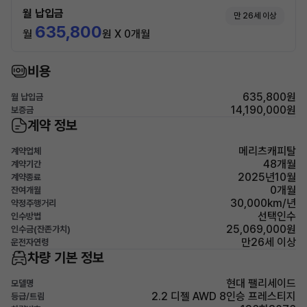
월 납입금
만 26세 이상
635,800
월
원 X 0개월
비용
635,800원
월 납입금
14,190,000원
보증금
계약 정보
메리츠캐피탈
계약업체
48개월
계약기간
2025년10월
계약종료
0개월
잔여개월
30,000km/년
약정주행거리
선택인수
인수방법
25,069,000원
인수금(잔존가치)
만26세 이상
운전자연령
차량 기본 정보
현대 팰리세이드
모델명
2.2 디젤 AWD 8인승 프레스티지
등급/트림