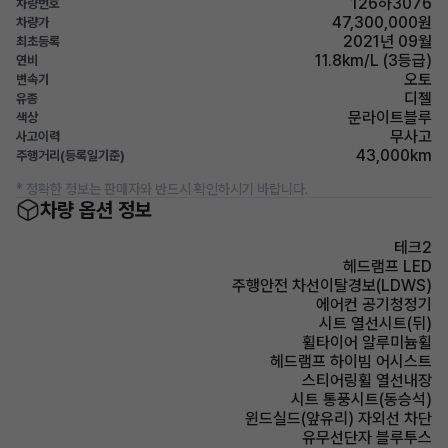
126하3076
차량번호
47,300,000원
차량가
2021년 09월
최초등록
11.8km/L (3등급)
연비
오토
변속기
디젤
유종
문라이트블루
색상
무사고
사고이력
43,000km
주행거리(등록일기준)
* 정확한 정보는 판매자와 반드시 확인하시기 바랍니다.
차량 옵션 정보
테크2
헤드램프 LED
주행안전 차선이탈경보(LDWS)
에어컨 공기청정기
시트 열선시트(뒤)
휠타이어 알루미늄휠
헤드램프 하이빔 어시스트
스티어링휠 열선내장
시트 통풍시트(동승석)
윈드실드(앞유리) 자외선 차단
유무선단자 블루투스