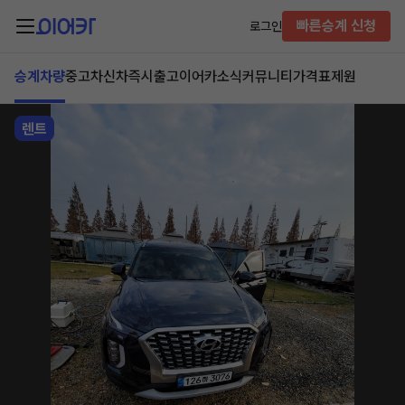
빠른승계 신청
로그인
승계차량
중고차
신차즉시출고
이어카소식
커뮤니티
가격표
제원
렌트