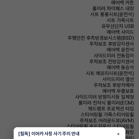
에어백 커튼
룸미러 하이패스 내장
시트 통풍시트(운전석)
시트 가죽시트
유무선단자 USB
에어백 사이드
주행안전 후측방경보시스템(BSD)
주차보조 후방감지센서
에어백 운전석
사이드미러 전동접이
주차보조 전방감지센서
에어백 동승석
시트 메모리시트(운전석)
사이드미러 열선
주차보조 후방카메라
에어백 무릎보호
사이드미러 방향지시등 일체형
룸미러 전자식 룸미러(ECM)
헤드램프 프로젝션 타입
스티어링휠 가죽스티어링휠
주차보조 어라운드뷰(AVM)
스티어링휠 속도감응식 스티어링휠
파킹 전자식 파킹
[필독] 이어카 사칭 사기 주의 안내
×
시트 전동시트(운전석)