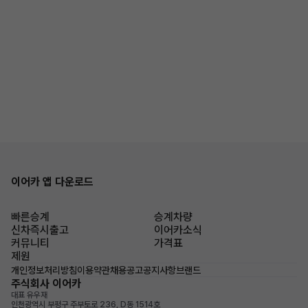
이어카 앱 다운로드
빠른승계
승계차량
신차즉시출고
이어카소식
커뮤니티
가격표
제원
개인정보처리방침
이용약관
채용공고
공지사항
브랜드
주식회사 이어카
대표 유우재
인천광역시 부평구 주부토로 236, D동 1514호