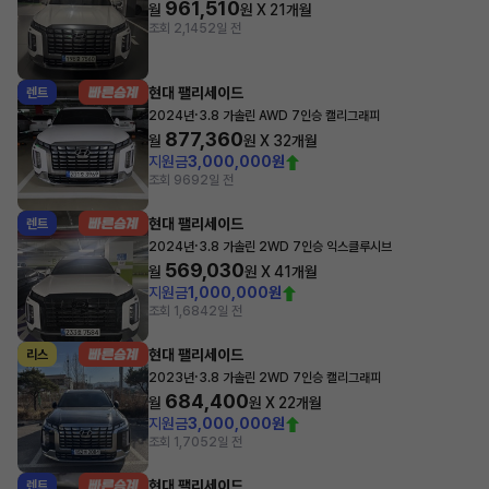
961,510
월
원 X
21
개월
조회 2,145
2일 전
현대 팰리세이드
렌트
·
2024년
3.8 가솔린 AWD 7인승 캘리그래피
877,360
월
원 X
32
개월
지원금
3,000,000원
조회 969
2일 전
현대 팰리세이드
렌트
·
2024년
3.8 가솔린 2WD 7인승 익스클루시브
569,030
월
원 X
41
개월
지원금
1,000,000원
조회 1,684
2일 전
현대 팰리세이드
리스
·
2023년
3.8 가솔린 2WD 7인승 캘리그래피
684,400
월
원 X
22
개월
지원금
3,000,000원
조회 1,705
2일 전
현대 팰리세이드
렌트