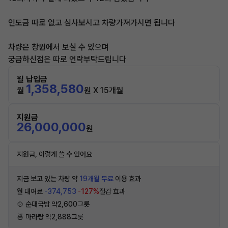
인도금 따로 없고 심사보시고 차량가져가시면 됩니다
차량은 창원에서 보실 수 있으며
궁금하신점은 따로 연락부탁드립니다
월 납입금
1,358,580
월
원 X 15개월
지원금
26,000,000
원
지원금, 이렇게 쓸 수 있어요
지금 보고 있는 차량 약
19개월 무료
이용 효과
월 대여료
-374,753
-127%
절감 효과
🍲 순대국밥 약2,600그릇
🍜 마라탕 약2,888그릇