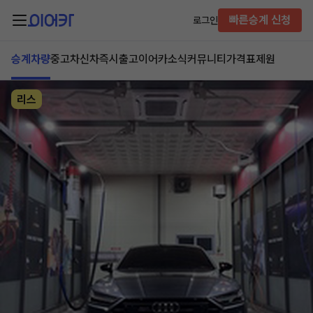
빠른승계 신청
로그인
승계차량
중고차
신차즉시출고
이어카소식
커뮤니티
가격표
제원
리스