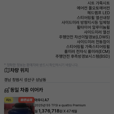
시트 가죽시트
에어컨 풀오토에어컨
헤드램프 LED
스티어링휠 열선내장
사이드미러 방향지시등 일체형
휠타이어 알루미늄휠
사이드미러 열선
주행안전 차선이탈경보(LDWS)
사이드미러 전동접이
스티어링휠 가죽스티어링휠
룸미러 전자식 룸미러(ECM)
주행안전 후측방경보시스템(BSD)
* 정확한 정보는 판매자와 반드시 확인하시기 바랍니다.
차량 위치
경남 창원시 성산구 상남동
동일 차종 이어카
아우디 A7
리스
·
2025년
55 TFSI e quattro Premium
1,376,718
월
원 X
47
개월