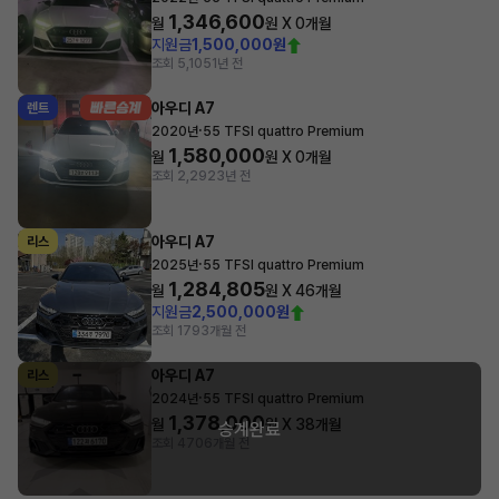
1,346,600
월
원 X
0
개월
지원금
1,500,000원
조회 5,105
1년 전
아우디 A7
렌트
·
2020년
55 TFSI quattro Premium
1,580,000
월
원 X
0
개월
조회 2,292
3년 전
아우디 A7
리스
·
2025년
55 TFSI quattro Premium
1,284,805
월
원 X
46
개월
지원금
2,500,000원
조회 179
3개월 전
아우디 A7
리스
·
2024년
55 TFSI quattro Premium
1,378,000
월
원 X
38
개월
승계완료
조회 470
6개월 전