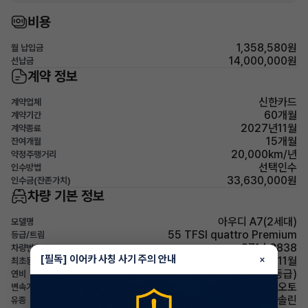
비용
1,358,580원
월 납입금
14,000,000원
선납금
계약 정보
신한카드
계약업체
60개월
계약기간
2027년11월
계약종료
15개월
잔여개월
20,000km/년
약정주행거리
선택인수
인수방법
33,630,000원
인수금(잔존가치)
차량 기본 정보
아우디 A7(2세대)
모델명
55 TFSI quattro Premium
등급/트림
371수8838
차량번호
[필독] 이어카 사칭 사기 주의 안내
×
2022년 11월
최초등록
9.5km/L (4등급)
연비
오토
변속기
가솔린
유종