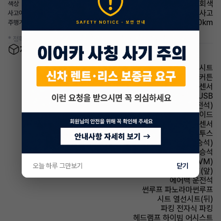
회색
색상
사고
사고이력
12,500km
주행거리(등록일기준)
* 정확한 정보는 판매자와 반드시 확인하시기 바랍니다.
차량 옵션 정보
시트 안마시트
에어백 커튼
주차보조 전방감지센서
유무선단자 USB
시트 통풍시트(운전석)
에어백 사이드
주차보조 후방감지센서
유무선단자 블루투스
시트 통풍시트(동승석)
에어백 동승석
주차보조 어라운드뷰(AVM)
오늘 하루 그만보기
닫기
시트 열선시트(앞)
에어백 운전석
썬루프 파노라마썬루프
시트 열선시트(뒤)
파킹 전자식 파킹
헤드램프 하이빔 어시스트