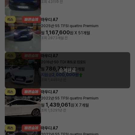
조회 431
1주 전
아우디 A7
리스
·
2025년
55 TFSI quattro Premium
1,167,600
월
원 X
51
개월
조회 287
3개월 전
아우디 A7
리스
·
2016년
50 TDI 콰트로 컴포트
786,731
월
원 X
0
개월
승계완료
지원금
2,000,000원
조회 1,445
1년 전
아우디 A7
리스
·
2022년
55 TFSI quattro Premium
1,439,061
월
원 X
7
개월
조회 1,529
1년 전
아우디 A7
리스
·
2022년
55 TFSI quattro Premium