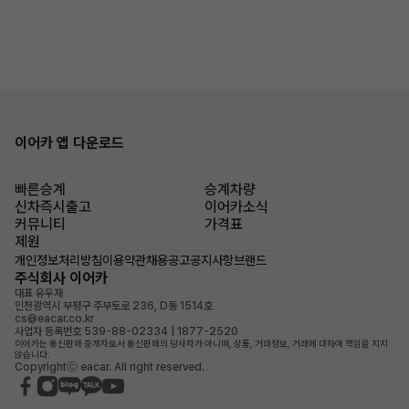
이어카 앱 다운로드
빠른승계
승계차량
신차즉시출고
이어카소식
커뮤니티
가격표
제원
개인정보처리방침
이용약관
채용공고
공지사항
브랜드
주식회사 이어카
대표 유우재
인천광역시 부평구 주부토로 236, D동 1514호
cs@eacar.co.kr
사업자 등록번호 539-88-02334 | 1877-2520
이어카는 통신판매 중개자로서 통신판매의 당사자가 아니며, 상품, 거래정보, 거래에 대하여 책임을 지지
않습니다.
Copyrightⓒ eacar. All right reserved.