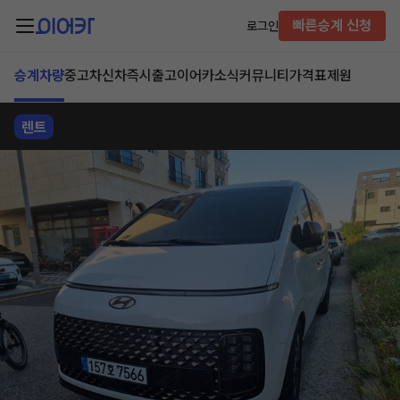
빠른승계 신청
로그인
승계차량
중고차
신차즉시출고
이어카소식
커뮤니티
가격표
제원
렌트