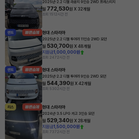
·
2025년
2.2 디젤 라운지 9인승 2WD 프레스티지
772,530
월
원 X
32
개월
조회 151
2시간 전
현대 스타리아
렌트
·
2025년
2.2 디젤 투어러 11인승 2WD 모던
530,700
월
원 X
48
개월
지원금
1,000,000원
조회 247
2시간 전
현대 스타리아
렌트
·
2025년
2.2 디젤 투어러 9인승 2WD 모던
544,390
월
원 X
42
개월
조회 530
2시간 전
현대 스타리아
리스
·
2024년
3.5 LPG 카고 3인승 모던
529,340
월
원 X
28
개월
지원금
1,500,000원
조회 737
2시간 전