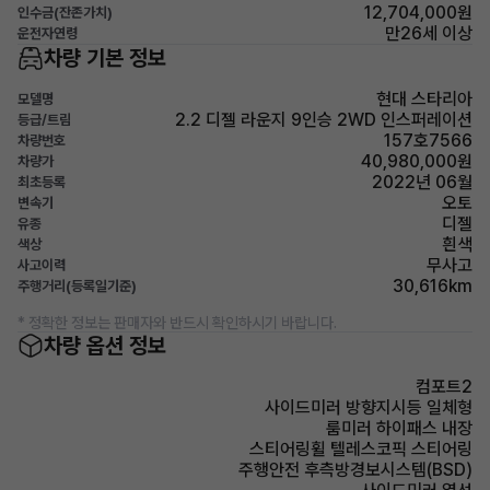
12,704,000원
인수금(잔존가치)
만26세 이상
운전자연령
차량 기본 정보
현대 스타리아
모델명
2.2 디젤 라운지 9인승 2WD 인스퍼레이션
등급/트림
157호7566
차량번호
40,980,000원
차량가
2022년 06월
최초등록
오토
변속기
디젤
유종
흰색
색상
무사고
사고이력
30,616km
주행거리(등록일기준)
* 정확한 정보는 판매자와 반드시 확인하시기 바랍니다.
차량 옵션 정보
컴포트2
사이드미러 방향지시등 일체형
룸미러 하이패스 내장
스티어링휠 텔레스코픽 스티어링
주행안전 후측방경보시스템(BSD)