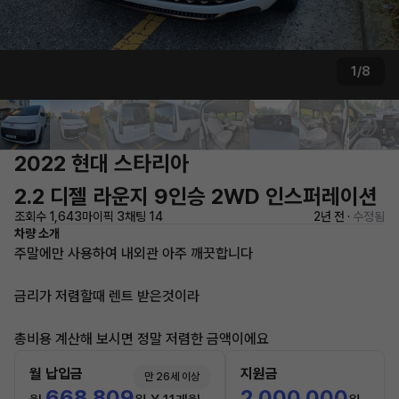
1/8
2022 현대 스타리아
2.2 디젤 라운지 9인승 2WD 인스퍼레이션
조회수 1,643
마이픽 3
채팅 14
2년 전 ·
수정됨
차량 소개
주말에만 사용하여 내외관 아주 깨끗합니다
금리가 저렴할때 렌트 받은것이라
총비용 계산해 보시면 정말 저렴한 금액이에요
월 납입금
지원금
만 26세 이상
668,809
2,000,000