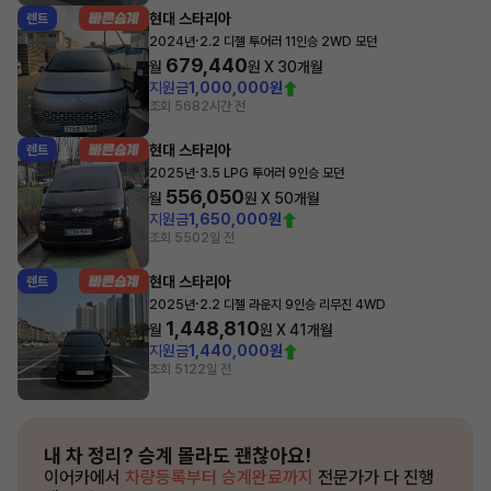
현대 스타리아
렌트
·
2024년
2.2 디젤 투어러 11인승 2WD 모던
679,440
월
원 X
30
개월
지원금
1,000,000원
조회 568
2시간 전
현대 스타리아
렌트
·
2025년
3.5 LPG 투어러 9인승 모던
556,050
월
원 X
50
개월
지원금
1,650,000원
조회 550
2일 전
현대 스타리아
렌트
·
2025년
2.2 디젤 라운지 9인승 리무진 4WD
1,448,810
월
원 X
41
개월
지원금
1,440,000원
조회 512
2일 전
내 차 정리?
승계 몰라도 괜찮아요!
이어카에서
차량등록부터 승계완료까지
전문가가 다 진행