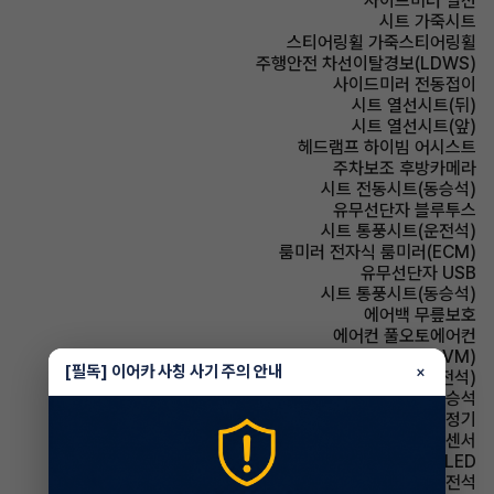
사이드미러 열선
시트 가죽시트
스티어링휠 가죽스티어링휠
주행안전 차선이탈경보(LDWS)
사이드미러 전동접이
시트 열선시트(뒤)
시트 열선시트(앞)
헤드램프 하이빔 어시스트
주차보조 후방카메라
시트 전동시트(동승석)
유무선단자 블루투스
시트 통풍시트(운전석)
룸미러 전자식 룸미러(ECM)
유무선단자 USB
시트 통풍시트(동승석)
에어백 무릎보호
에어컨 풀오토에어컨
주차보조 어라운드뷰(AVM)
[필독] 이어카 사칭 사기 주의 안내
×
시트 전동시트(운전석)
에어백 동승석
에어컨 공기청정기
주차보조 전방감지센서
헤드램프 LED
에어백 운전석