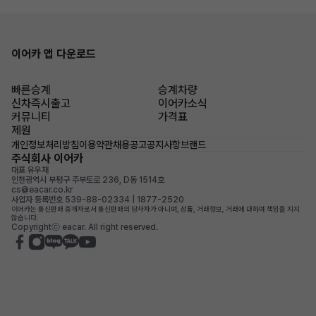
이어카 앱 다운로드
빠른승계
승계차량
신차즉시출고
이어카소식
커뮤니티
가격표
제원
개인정보처리방침
이용약관
채용공고
공지사항
브랜드
주식회사 이어카
대표 유우재
인천광역시 부평구 주부토로 236, D동 1514호
cs@eacar.co.kr
사업자 등록번호 539-88-02334 | 1877-2520
이어카는 통신판매 중개자로서 통신판매의 당사자가 아니며, 상품, 거래정보, 거래에 대하여 책임을 지지
않습니다.
Copyrightⓒ eacar. All right reserved.