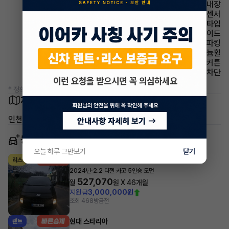
스티어링휠 열선내장
주차보조 후방감지센서
헤드램프 프로젝션 타입
에어백 사이드
파킹 전자식 파킹
휠타이어 알루미늄휠
에어백 커튼
윈드실드(앞유리) 자외선 차단
* 정확한 정보는 판매자와 반드시 확인하시기 바랍니다.
차량 위치
인천 중구 운서동
동일 차종 이어카
오늘 하루 그만보기
닫기
현대 스타리아
리스
·
2024년
2.2 디젤 카고 5인승 모던
527,070
월
원 X
46
개월
지원금
3,000,000원
조회 468
방금전
현대 스타리아
렌트