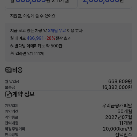
월
원 X 11개월
원
지원금, 이렇게 쓸 수 있어요
지금 보고 있는 차량 약
3개월 무료
이용 효과
월 대여료
486,991
-28%
절감 효과
☕️ 별다방 아메리카노 약 500잔
🍜 컵라면 약1,111개
비용
668,809원
월 납입금
16,392,000원
보증금
계약 정보
우리금융캐피탈
계약업체
60개월
계약기간
2027년07월
계약종료
11개월
잔여개월
20,000km/년
약정주행거리
선택인수
인수방법