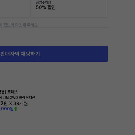
공영주차장
50% 할인
제 정보와 확인해 주세요.
판매자와 채팅하기
용) 토레스
GDI 터보 2WD 블랙 에디션
02
원 X
39
개월
0,000원