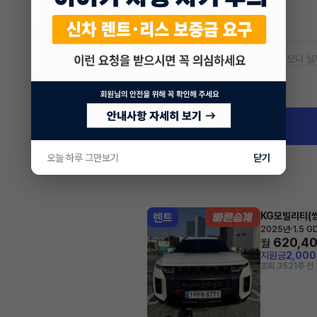
공항주차장
20% 할인
* 본 정보는 지자체마다 다를 수 있으니 실
차량 위치
경기 시흥시
오늘 하루 그만보기
닫기
KG모빌리티(쌍
렌트
·
2025년
1.5 
620,4
월
지원금
2,00
조회 352
1주 전