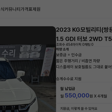
소식
커뮤니티
가격표
제원
2023 KG모빌리티(쌍
1.5 GDI 터보 2WD T5
조회수 454
마이픽 0
채팅 0
차량 소개
보증금 = 인수금
짧은 주행거리 / 비흡연 차량
디스플레이 보호필름도 그대로 붙어
승계수수료 지원
월 납입금
550,000
월
원 X 4개월
지원금, 이렇게 쓸 수 있어요