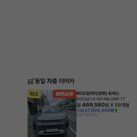
동일 차종 이어카
KG모빌리티(쌍용) 토레스
리스
·
2023년
1.5 GDI 터보 2WD T7
469,580
월
원 X
59
개월
지원금
7,000,000원
조회 119
1주 전