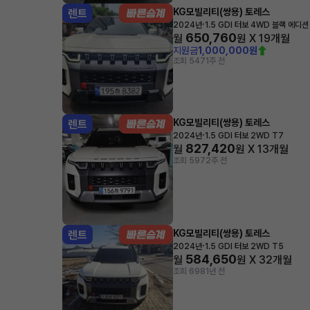
KG모빌리티(쌍용) 토레스
렌트
·
2024년
1.5 GDI 터보 4WD 블랙 에디션
650,760
월
원 X
19
개월
지원금
1,000,000원
조회 547
1주 전
KG모빌리티(쌍용) 토레스
렌트
·
2024년
1.5 GDI 터보 2WD T7
827,420
월
원 X
13
개월
조회 597
2주 전
KG모빌리티(쌍용) 토레스
렌트
·
2024년
1.5 GDI 터보 2WD T5
584,650
월
원 X
32
개월
조회 698
1년 전