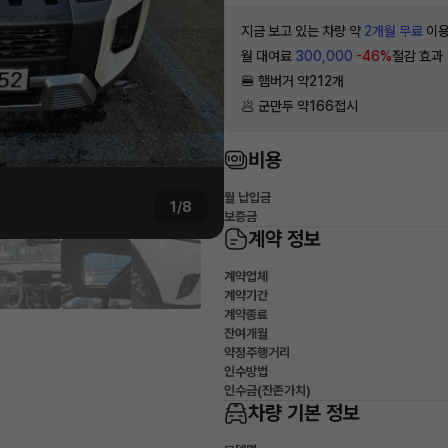
지금 보고 있는 차량 약
2개월 무료
이용
월 대여료
300,000
-46%
절감 효과
🍔 햄버거 약212개
🥟 군만두 약166접시
비용
월 납입금
1/8
보증금
계약 정보
계약업체
계약기간
계약종료
잔여개월
약정주행거리
인수방법
인수금(잔존가치)
차량 기본 정보