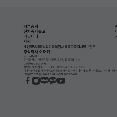
빠른승계
신차즉시출고
커뮤니티
제원
개인정보처리방침
이용약관
채용공고
공지사항
브랜드
주식회사 이어카
대표 유우재
인천광역시 부평구 주부토로 236, D동 1514호
cs@eacar.co.kr
사업자 등록번호 539-88-02334 | 1877-2520
이어카는 통신판매 중개자로서 통신판매의 당사자가 아니며, 상품, 거래정보, 거래에 대하여
Copyrightⓒ eacar. All right reserved.