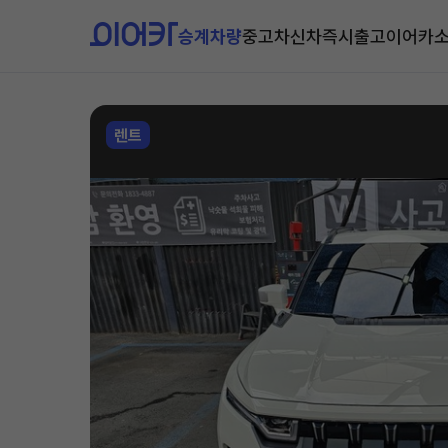
승계차량
중고차
신차즉시출고
이어카
렌트