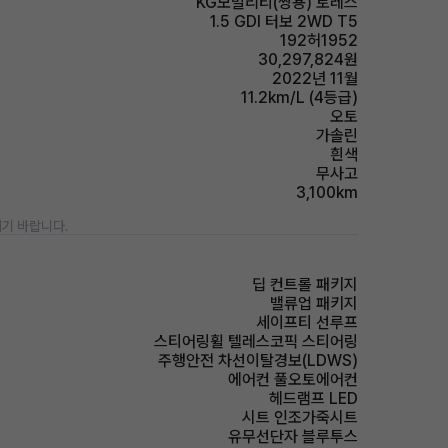
KG모빌리티(쌍용) 토레스
1.5 GDI 터보 2WD T5
192허1952
30,297,824원
2022년 11월
11.2km/L (4등급)
오토
가솔린
흰색
무사고
3,100km
기 바랍니다.
딥 컨트롤 패키지
밸류업 패키지
세이프티 선루프
스티어링휠 텔레스코픽 스티어링
주행안전 차선이탈경보(LDWS)
에어컨 풀오토에어컨
헤드램프 LED
시트 인조가죽시트
유무선단자 블루투스