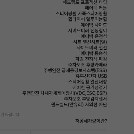
헤드램프 프로젝션 타입
에어백 커튼
스티어링휠 가죽스티어링휠
휠타이어 알루미늄휠
에어백 사이드
사이드미러 전동접이
에어백 운전석
시트 열선시트(앞)
사이드미러 열선
에어백 동승석
파킹 전자식 파킹
주차보조 후방카메라
주행안전 급제동경보시스템(ESS)
유무선단자 USB
스티어링휠 열선내장
에어컨 공기청정기
주행안전 차체자세제어장치(VDC,ESC,ESP)
주차보조 후방감지센서
윈드실드(앞유리) 자외선 차단
기 바랍니다.
저공해차량이란?