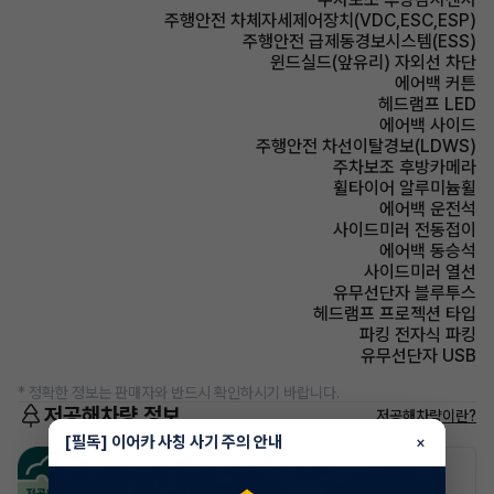
주행안전 차체자세제어장치(VDC,ESC,ESP)
주행안전 급제동경보시스템(ESS)
윈드실드(앞유리) 자외선 차단
에어백 커튼
헤드램프 LED
에어백 사이드
주행안전 차선이탈경보(LDWS)
주차보조 후방카메라
휠타이어 알루미늄휠
에어백 운전석
사이드미러 전동접이
에어백 동승석
사이드미러 열선
유무선단자 블루투스
헤드램프 프로젝션 타입
파킹 전자식 파킹
유무선단자 USB
* 정확한 정보는 판매자와 반드시 확인하시기 바랍니다.
저공해차량 정보
저공해차량이란?
[필독] 이어카 사칭 사기 주의 안내
×
공항주차장
공영주차장
20% 할인
50% 할인