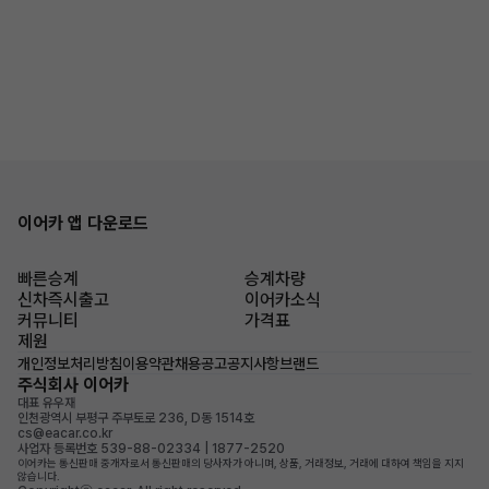
이어카 앱 다운로드
빠른승계
승계차량
신차즉시출고
이어카소식
커뮤니티
가격표
제원
개인정보처리방침
이용약관
채용공고
공지사항
브랜드
주식회사 이어카
대표 유우재
인천광역시 부평구 주부토로 236, D동 1514호
cs@eacar.co.kr
사업자 등록번호 539-88-02334 | 1877-2520
이어카는 통신판매 중개자로서 통신판매의 당사자가 아니며, 상품, 거래정보, 거래에 대하여 책임을 지지
않습니다.