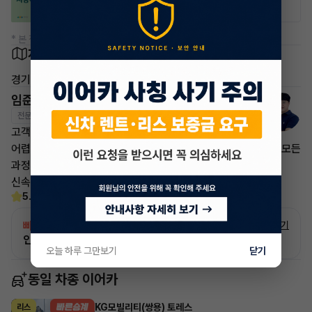
* 본 정보는 지자체마다 다를 수 있으니 실제 정보와 확인해 주세요.
차량 위치
경기 성남시 분당구
임준영 매니저
전문교육수료
자격인증완료
고객님의 만족이 첫번째 목표입니다.
어렵고 복잡한 리스/렌트 처분 손실은 줄이고 빠른승계 처리로 모든
과정을 안전하고
신속하게 차량 인도까지 책임지도록 하겠습니다.
5.0
(30)
빠른승계
서비스
자세히 보기
인증 차량으로 승계하는 이유?
오늘 하루 그만보기
닫기
동일 차종 이어카
KG모빌리티(쌍용) 토레스
리스