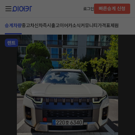
빠른승계 신청
로그인
승계차량
중고차
신차즉시출고
이어카소식
커뮤니티
가격표
제원
렌트