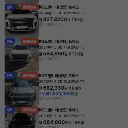
KG모빌리티(쌍용) 토레스
렌트
·
2024년
1.5 GDI 터보 2WD T7
827,420
월
원 X
13
개월
조회 590
2주 전
KG모빌리티(쌍용) 토레스
렌트
·
2024년
1.5 GDI 터보 2WD T5
584,650
월
원 X
32
개월
조회 695
1년 전
KG모빌리티(쌍용) 토레스
렌트
·
2023년
1.5 GDI 터보 2WD T7
682,330
월
원 X
8
개월
지원금
2,500,000원
조회 1,472
1년 전
KG모빌리티(쌍용) 토레스
렌트
·
2023년
1.5 GDI 터보 2WD T7
684,000
월
원 X
16
개월
조회 831
1년 전