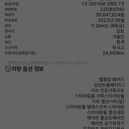
1.5 GDI 터보 2WD T5
등급/트림
220호6340
차량번호
30,647,824원
차량가
2023년 06월
최초등록
11.2km/L (4등급)
연비
오토
변속기
가솔린
유종
흰색
색상
무사고
사고이력
24,000km
주행거리(등록일기준)
* 정확한 정보는 판매자와 반드시 확인하시기 바랍니다.
차량 옵션 정보
밸류업 패키지
딥컨트롤패키지 I
시트 인조가죽시트
스티어링휠 가죽스티어링휠
시트 열선시트(앞)
스티어링휠 텔레스코픽 스티어링
스티어링휠 열선내장
에어컨 풀오토에어컨
에어컨 공기청정기
주차보조 후방감지센서