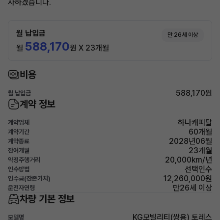
사하겠습니다.
월 납입금
만 26세 이상
588,170
월
원 X 23개월
비용
588,170원
월 납입금
계약 정보
하나캐피탈
계약업체
60개월
계약기간
2028년06월
계약종료
23개월
잔여개월
20,000km/년
약정주행거리
선택인수
인수방법
12,260,000원
인수금(잔존가치)
만26세 이상
운전자연령
차량 기본 정보
KG모빌리티(쌍용) 토레스
모델명