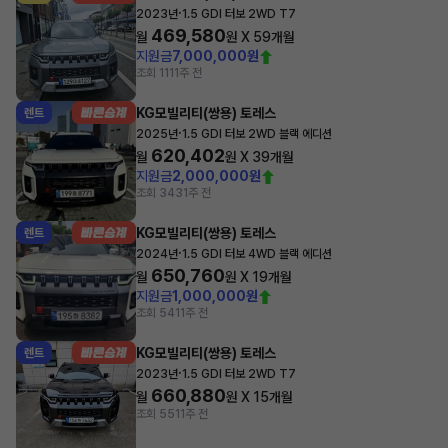
·
2023년
1.5 GDI 터보 2WD T7
469,580
월
원 X
59
개월
지원금
7,000,000원
조회 111
1주 전
KG모빌리티(쌍용) 토레스
렌트
·
2025년
1.5 GDI 터보 2WD 블랙 에디션
620,402
월
원 X
39
개월
지원금
2,000,000원
조회 343
1주 전
KG모빌리티(쌍용) 토레스
렌트
·
2024년
1.5 GDI 터보 4WD 블랙 에디션
650,760
월
원 X
19
개월
지원금
1,000,000원
조회 541
1주 전
KG모빌리티(쌍용) 토레스
렌트
·
2023년
1.5 GDI 터보 2WD T7
660,880
월
원 X
15
개월
조회 551
1주 전