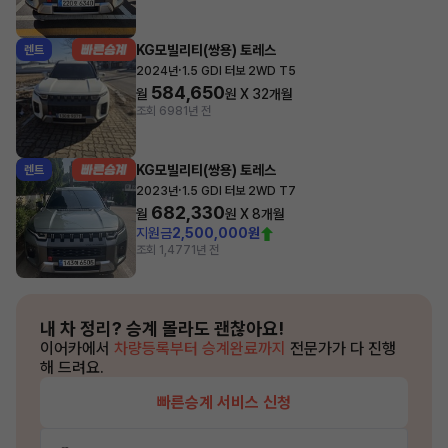
KG모빌리티(쌍용) 토레스
렌트
·
2024년
1.5 GDI 터보 2WD T5
584,650
월
원 X
32
개월
조회 698
1년 전
KG모빌리티(쌍용) 토레스
렌트
·
2023년
1.5 GDI 터보 2WD T7
682,330
월
원 X
8
개월
지원금
2,500,000원
조회 1,477
1년 전
내 차 정리?
승계 몰라도 괜찮아요!
이어카에서
차량등록부터 승계완료까지
전문가가 다 진행
해 드려요.
빠른승계 서비스 신청