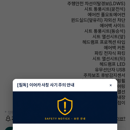
주행안전 차선이탈경보(LDWS)
시트 통풍시트(운전석)
에어컨 풀오토에어컨
윈드실드(앞유리) 자외선 차단
에어백 사이드
시트 통풍시트(동승석)
시트 열선시트(앞)
헤드램프 프로젝션 타입
에어백 커튼
파킹 전자식 파킹
시트 열선시트(뒤)
헤드램프 LED
유무선단자 USB
주차보조 후방감지센서
스티어링휠 가죽스티어링휠
[필독] 이어카 사칭 사기 주의 안내
×
스티어링휠 텔레스코픽 스티어링
사이드미러 열선
스티어링휠 열선내장
사이드미러 전동접이
* 정확한 정보는 판매자와 반드시 확인하시기 바랍니다.
저공해차량 정보
저공해차량이란?