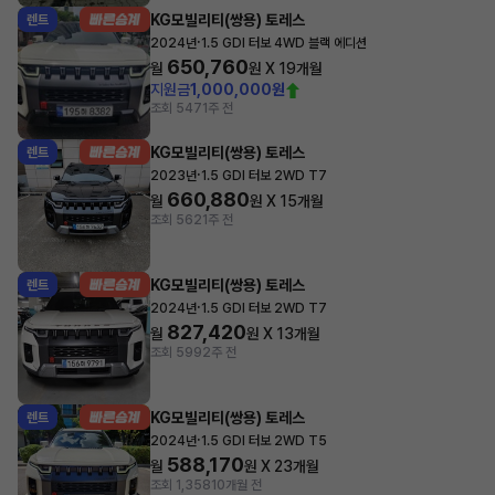
KG모빌리티(쌍용) 토레스
렌트
·
2024년
1.5 GDI 터보 4WD 블랙 에디션
650,760
월
원 X
19
개월
지원금
1,000,000원
조회 547
1주 전
KG모빌리티(쌍용) 토레스
렌트
·
2023년
1.5 GDI 터보 2WD T7
660,880
월
원 X
15
개월
조회 562
1주 전
KG모빌리티(쌍용) 토레스
렌트
·
2024년
1.5 GDI 터보 2WD T7
827,420
월
원 X
13
개월
조회 599
2주 전
KG모빌리티(쌍용) 토레스
렌트
·
2024년
1.5 GDI 터보 2WD T5
588,170
월
원 X
23
개월
조회 1,358
10개월 전