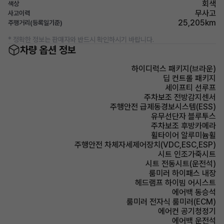
회색
색상
무사고
사고이력
25,205km
주행거리(등록일기준)
* 정확한 정보는 판매자와 반드시 확인하시기 바랍니다.
차량 옵션 정보
하이디럭스 패키지(브라운)
딥 컨트롤 패키지
세이프티 선루프
주차보조 전방감지센서
주행안전 급제동경보시스템(ESS)
유무선단자 블루투스
주차보조 후방카메라
휠타이어 알루미늄휠
주행안전 차체자세제어장치(VDC,ESC,ESP)
시트 인조가죽시트
시트 전동시트(운전석)
룸미러 하이패스 내장
헤드램프 하이빔 어시스트
에어백 동승석
룸미러 전자식 룸미러(ECM)
에어컨 공기청정기
에어백 운전석