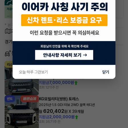
공항주차장
공영주차장
20% 할인
50% 할인
* 본 정보는 지자체마다 다를 수 있으니 실제 정보와 확인해 주세요.
차량 위치
경기 시흥시 배곧동
동일 차종 이어카
KG모빌리티(쌍용) 토레스
리스
·
2023년
1.5 GDI 터보 2WD T7
오늘 하루 그만보기
닫기
469,580
월
원 X
59
개월
지원금
7,000,000원
조회 121
1주 전
KG모빌리티(쌍용) 토레스
렌트
·
2025년
1.5 GDI 터보 2WD 블랙 에디션
620,402
월
원 X
39
개월
지원금
2,000,000원
조회 357
1주 전