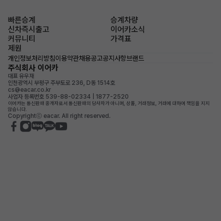
빠른승계
승계차량
신차즉시출고
이어카소식
커뮤니티
가격표
제원
개인정보처리방침
이용약관
채용공고
공지사항
브랜드
주식회사 이어카
대표 유우재
인천광역시 부평구 주부토로 236, D동 1514호
cs@eacar.co.kr
사업자 등록번호 539-88-02334 | 1877-2520
이어카는 통신판매 중개자로서 통신판매의 당사자가 아니며, 상품, 거래정보, 거래에 대하여 책임을 지지
않습니다.
Copyrightⓒ eacar. All right reserved.