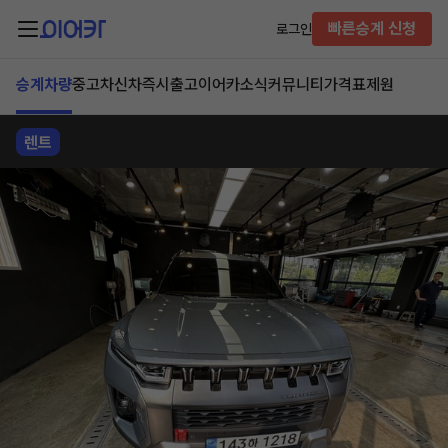
빠른승계 신청
로그인
승계차량
중고차
신차즉시출고
이어카소식
커뮤니티
가격표
제원
렌트