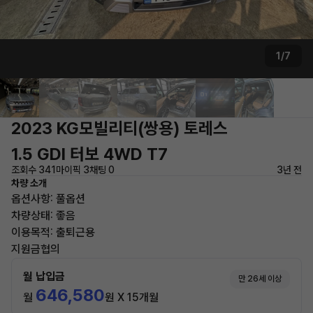
1/7
2023 KG모빌리티(쌍용) 토레스
1.5 GDI 터보 4WD T7
조회수 341
마이픽 3
채팅 0
3년 전
차량 소개
옵션사항: 풀옵션
차량상태: 좋음
이용목적: 출퇴근용
지원금협의
월 납입금
만 26세 이상
646,580
월
원 X 15개월