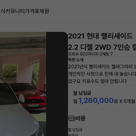
소식
커뮤니티
가격표
제원
2021 현대 팰리세이드
2.2 디젤 2WD 7인승
조회수 602
마이픽 2
채팅 7
차량 소개
2021년식 펠리세이드 캘라그라피
개인적인 사정으로 인해 내 놓습니다
없구요 키로수도 얼마 안됩니다
월 납입금
1,260,000
월
원 X 0개월
비용
월 납입금
보증금