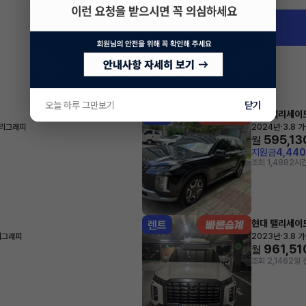
대구 수성구 범어동
오늘 하루 그만보기
닫기
현대 팰리세이
렌트
·
캘리그래피
2024년
3.8 
595,13
월
지원금
4,44
조회 1,488
2시간
현대 팰리세이
렌트
·
캘리그래피
2023년
3.8 
961,51
월
조회 2,146
2일 