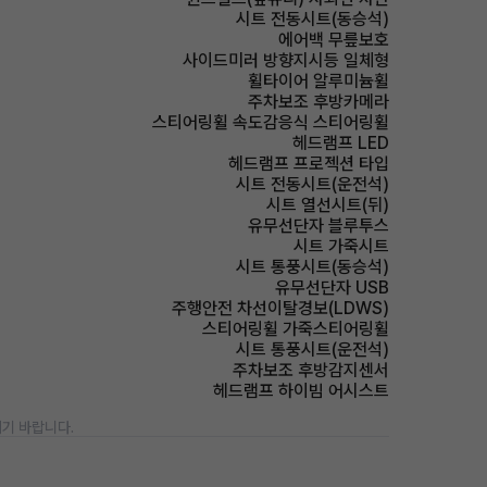
시트 전동시트(동승석)
에어백 무릎보호
사이드미러 방향지시등 일체형
휠타이어 알루미늄휠
주차보조 후방카메라
스티어링휠 속도감응식 스티어링휠
헤드램프 LED
헤드램프 프로젝션 타입
시트 전동시트(운전석)
시트 열선시트(뒤)
유무선단자 블루투스
시트 가죽시트
시트 통풍시트(동승석)
유무선단자 USB
주행안전 차선이탈경보(LDWS)
스티어링휠 가죽스티어링휠
시트 통풍시트(운전석)
주차보조 후방감지센서
헤드램프 하이빔 어시스트
기 바랍니다.