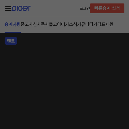
빠른승계 신청
로그인
승계차량
중고차
신차즉시출고
이어카소식
커뮤니티
가격표
제원
렌트