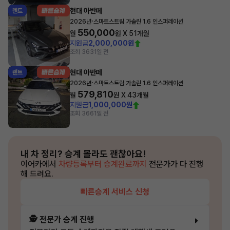
현대 아반떼
렌트
·
2026년
스마트스트림 가솔린 1.6 인스퍼레이션
550,000
월
원 X
51
개월
지원금
2,000,000원
조회 363
1일 전
현대 아반떼
렌트
·
2026년
스마트스트림 가솔린 1.6 인스퍼레이션
579,810
월
원 X
43
개월
지원금
1,000,000원
조회 366
1일 전
내 차 정리?
승계 몰라도 괜찮아요!
이어카에서
차량등록부터 승계완료까지
전문가가 다 진행
해 드려요.
빠른승계 서비스 신청
🕵️ 전문가 승계 진행