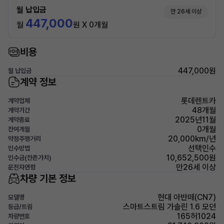
월 납입금
만 26세 이상
447,000
월
원 X 0개월
비용
447,000원
월 납입금
계약 정보
롯데렌트카
계약업체
48개월
계약기간
2025년11월
계약종료
0개월
잔여개월
20,000km/년
약정주행거리
선택인수
인수방법
10,652,500원
인수금(잔존가치)
만26세 이상
운전자연령
차량 기본 정보
현대 아반떼(CN7)
모델명
스마트스트림 가솔린 1.6 모던
등급/트림
165허1024
차량번호