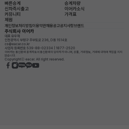
빠른승계
승계차량
신차즉시출고
이어카소식
커뮤니티
가격표
제원
개인정보처리방침
이용약관
채용공고
공지사항
브랜드
주식회사 이어카
대표 유우재
인천광역시 부평구 주부토로 236, D동 1514호
cs@eacar.co.kr
사업자 등록번호 539-88-02334 | 1877-2520
이어카는 통신판매 중개자로서 통신판매의 당사자가 아니며, 상품, 거래정보, 거래에 대하여 책임을 지지
않습니다.
Copyrightⓒ eacar. All right reserved.