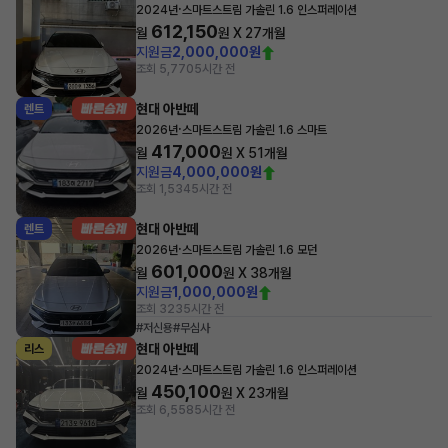
·
2024년
스마트스트림 가솔린 1.6 인스퍼레이션
612,150
월
원 X
27
개월
지원금
2,000,000원
조회 5,770
5시간 전
현대 아반떼
렌트
·
2026년
스마트스트림 가솔린 1.6 스마트
417,000
월
원 X
51
개월
지원금
4,000,000원
조회 1,534
5시간 전
현대 아반떼
렌트
·
2026년
스마트스트림 가솔린 1.6 모던
601,000
월
원 X
38
개월
지원금
1,000,000원
조회 323
5시간 전
#저신용
#무심사
현대 아반떼
리스
·
2024년
스마트스트림 가솔린 1.6 인스퍼레이션
450,100
월
원 X
23
개월
조회 6,558
5시간 전