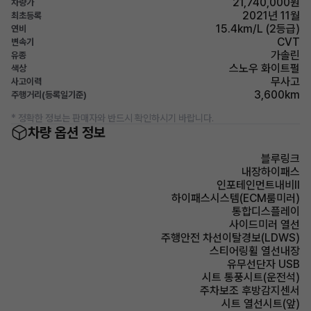
21,740,000원
차량가
2021년 11월
최초등록
15.4km/L (2등급)
연비
CVT
변속기
가솔린
유종
스노우 화이트펄
색상
무사고
사고이력
3,600km
주행거리(등록일기준)
* 정확한 정보는 판매자와 반드시 확인하시기 바랍니다.
차량 옵션 정보
블루링크
내장하이패스
인포테인먼트내비Ⅱ
하이패스시스템(ECM룸미러)
통합디스플레이
사이드미러 열선
주행안전 차선이탈경보(LDWS)
스티어링휠 열선내장
유무선단자 USB
시트 통풍시트(운전석)
주차보조 후방감지센서
시트 열선시트(앞)