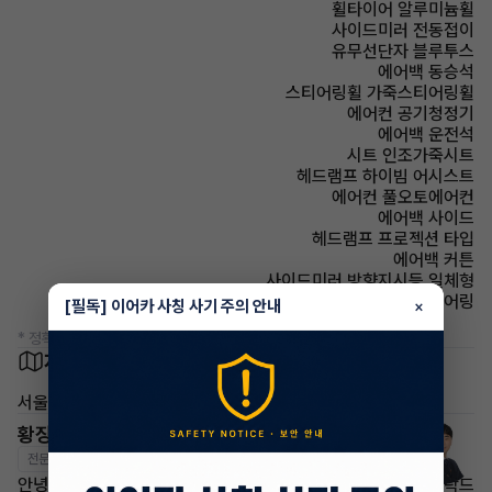
휠타이어 알루미늄휠
사이드미러 전동접이
유무선단자 블루투스
에어백 동승석
스티어링휠 가죽스티어링휠
에어컨 공기청정기
에어백 운전석
시트 인조가죽시트
헤드램프 하이빔 어시스트
에어컨 풀오토에어컨
에어백 사이드
헤드램프 프로젝션 타입
에어백 커튼
사이드미러 방향지시등 일체형
스티어링휠 텔레스코픽 스티어링
[필독] 이어카 사칭 사기 주의 안내
×
* 정확한 정보는 판매자와 반드시 확인하시기 바랍니다.
차량 위치
서울 강서구
황장준 매니저
전문교육수료
자격인증완료
안녕하세요.이어카 빠른승계 황장준 매니저 입니다 많은문의부탁드