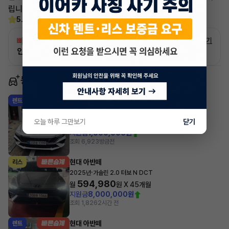
립니다!
5.0
(13)
빠른승계
서비스
자세히 보기
인증 차량으로 승계하는 이유?
동일 차종 이어카
현대 아반떼
렌트
·
2026년
스마트스트림 가솔린 1.6 인스퍼레이션
250,454
오늘 하루 그만보기
닫기
월
원 X
47
개월
지원금
1,000,000원
조회 6,923
방금전
현대 아반떼
리스
·
2025년
가솔린 2.0 터보 N DCT
594,980
월
원 X
45
개월
지원금
8,000,000원
조회 1,826
2시간 전
현대 아반떼
렌트