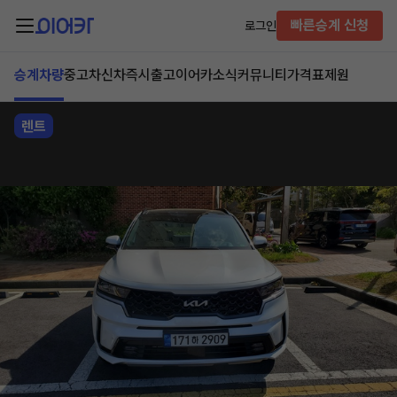
빠른승계 신청
로그인
승계차량
중고차
신차즉시출고
이어카소식
커뮤니티
가격표
제원
렌트