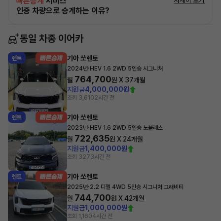
빠른승계
서비스
자세히 보기
인증 차량으로 승계하는 이유?
동일 차종 이어카
기아 쏘렌토
렌트
·
2024년
HEV 1.6 2WD 5인승 시그니처
764,700
월
원 X
37
개월
지원금
4,000,000원
조회 3,610
2시간 전
기아 쏘렌토
렌트
·
2023년
HEV 1.6 2WD 5인승 노블레스
722,635
월
원 X
24
개월
지원금
1,400,000원
조회 327
3시간 전
기아 쏘렌토
렌트
·
2025년
2.2 디젤 4WD 5인승 시그니처 그래비티
744,700
월
원 X
42
개월
지원금
1,000,000원
조회 1,160
4시간 전