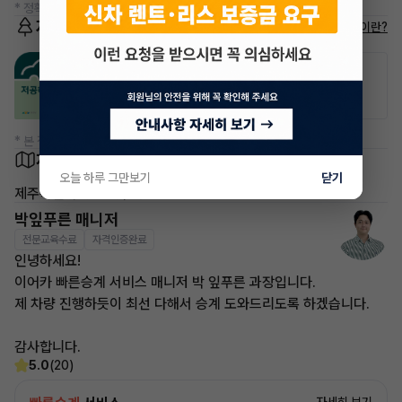
* 정확한 정보는 판매자와 반드시 확인하시기 바랍니다.
저공해차량 정보
저공해차량이란?
공항주차장
공영주차장
50% 할인
50% 할인
* 본 정보는 지자체마다 다를 수 있으니 실제 정보와 확인해 주세요.
차량 위치
오늘 하루 그만보기
닫기
제주특별자치도 제주시
박잎푸른 매니저
전문교육수료
자격인증완료
인녕하세요!
이어카 빠른승계 서비스 매니저 박 잎푸른 과장입니다.
제 차량 진행하듯이 최선 다해서 승계 도와드리도록 하겠습니다.
감사합니다.
5.0
(20)