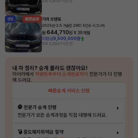
조회 4,809
7시간 전
기아 쏘렌토
렌트
·
2025년
2.5 가솔린 2WD 5인승 시그니처
644,710
월
원 X
38
개월
지원금
9,500,000원
조회 2,095
7시간 전
내 차 정리?
승계 몰라도 괜찮아요!
이어카에서
차량등록부터 승계완료까지
전문가가 다 진행
해 드려요.
빠른승계 서비스 신청
🕵️ 전문가 승계 진행
전문가가 모든 승계과정을 직접 대행해 드려요.
💣 중도해지위약금 절약