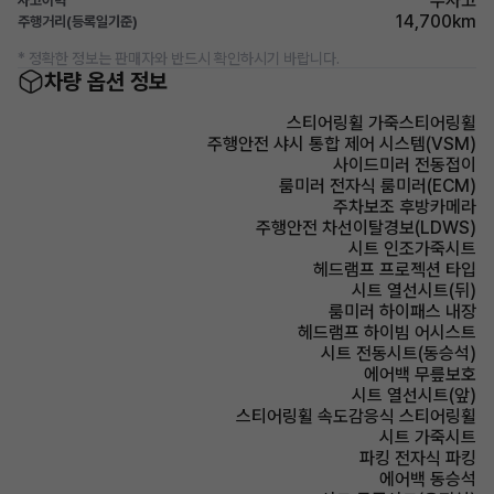
무사고
사고이력
14,700km
주행거리(등록일기준)
* 정확한 정보는 판매자와 반드시 확인하시기 바랍니다.
차량 옵션 정보
스티어링휠 가죽스티어링휠
주행안전 샤시 통합 제어 시스템(VSM)
사이드미러 전동접이
룸미러 전자식 룸미러(ECM)
주차보조 후방카메라
주행안전 차선이탈경보(LDWS)
시트 인조가죽시트
헤드램프 프로젝션 타입
시트 열선시트(뒤)
룸미러 하이패스 내장
헤드램프 하이빔 어시스트
시트 전동시트(동승석)
에어백 무릎보호
시트 열선시트(앞)
스티어링휠 속도감응식 스티어링휠
시트 가죽시트
파킹 전자식 파킹
에어백 동승석