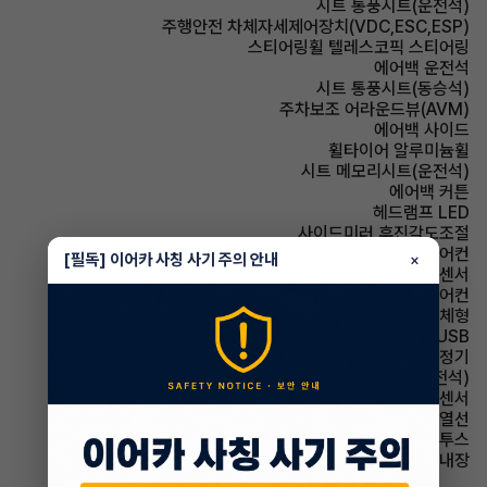
시트 통풍시트(운전석)
주행안전 차체자세제어장치(VDC,ESC,ESP)
스티어링휠 텔레스코픽 스티어링
에어백 운전석
시트 통풍시트(동승석)
주차보조 어라운드뷰(AVM)
에어백 사이드
휠타이어 알루미늄휠
시트 메모리시트(운전석)
에어백 커튼
헤드램프 LED
사이드미러 후진각도조절
에어컨 풀오토에어컨
[필독] 이어카 사칭 사기 주의 안내
×
주차보조 전방감지센서
에어컨 수동에어컨
사이드미러 방향지시등 일체형
유무선단자 USB
에어컨 공기청정기
시트 전동시트(운전석)
주차보조 후방감지센서
사이드미러 열선
유무선단자 블루투스
스티어링휠 열선내장