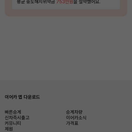
평균 중도해지위약금
753만원
을 절약했어요.
이어카 앱 다운로드
빠른승계
승계차량
신차즉시출고
이어카소식
커뮤니티
가격표
제원