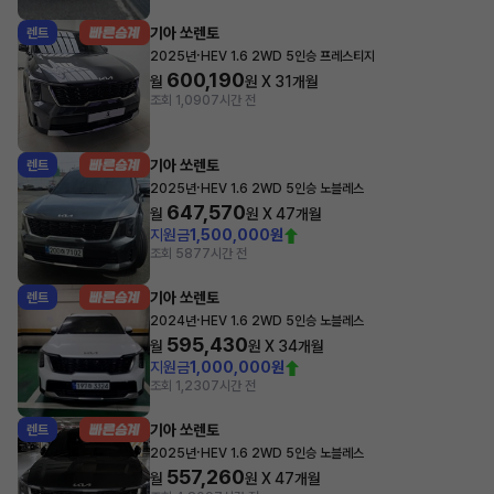
기아 쏘렌토
렌트
·
2025년
HEV 1.6 2WD 5인승 프레스티지
600,190
월
원 X
31
개월
조회 1,090
7시간 전
기아 쏘렌토
렌트
·
2025년
HEV 1.6 2WD 5인승 노블레스
647,570
월
원 X
47
개월
지원금
1,500,000원
조회 587
7시간 전
기아 쏘렌토
렌트
·
2024년
HEV 1.6 2WD 5인승 노블레스
595,430
월
원 X
34
개월
지원금
1,000,000원
조회 1,230
7시간 전
기아 쏘렌토
렌트
·
2025년
HEV 1.6 2WD 5인승 노블레스
557,260
월
원 X
47
개월