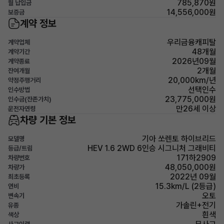
785,870원
월 납입금
14,556,000원
보증금
계약 정보
우리금융캐피탈
계약업체
48개월
계약기간
2026년09월
계약종료
2개월
잔여개월
20,000km/년
약정주행거리
선택인수
인수방법
23,775,000원
인수금(잔존가치)
만26세 이상
운전자연령
차량 기본 정보
기아 쏘렌토 하이브리드
모델명
HEV 1.6 2WD 6인승 시그니처 그래비티
등급/트림
171하2909
차량번호
48,050,000원
차량가
2022년 09월
최초등록
15.3km/L (2등급)
연비
오토
변속기
가솔린+전기
유종
흰색
색상