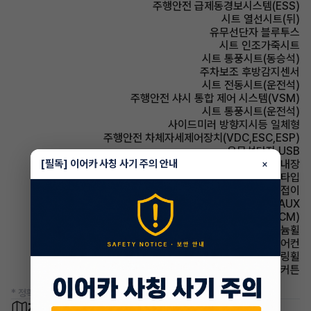
주행안전 급제동경보시스템(ESS)
시트 열선시트(뒤)
유무선단자 블루투스
시트 인조가죽시트
시트 통풍시트(동승석)
주차보조 후방감지센서
시트 전동시트(운전석)
주행안전 샤시 통합 제어 시스템(VSM)
시트 통풍시트(운전석)
사이드미러 방향지시등 일체형
주행안전 차체자세제어장치(VDC,ESC,ESP)
유무선단자 USB
[필독] 이어카 사칭 사기 주의 안내
룸미러 하이패스 내장
×
헤드램프 프로젝션 타입
사이드미러 전동접이
유무선단자 AUX
룸미러 전자식 룸미러(ECM)
휠타이어 알루미늄휠
에어컨 수동에어컨
스티어링휠 가죽스티어링휠
에어백 커튼
* 정확한 정보는 판매자와 반드시 확인하시기 바랍니다.
차량 위치