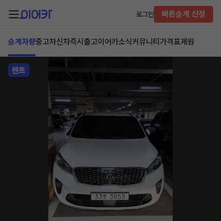
빠른승계 신청
로그인
승계차량
중고차
신차즉시출고
이어카소식
커뮤니티
가격표
제원
렌트