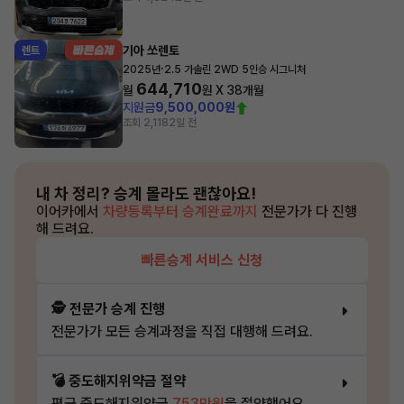
기아 쏘렌토
렌트
·
2025년
2.5 가솔린 2WD 5인승 시그니처
644,710
월
원 X
38
개월
지원금
9,500,000원
조회 2,118
2일 전
내 차 정리?
승계 몰라도 괜찮아요!
이어카에서
차량등록부터 승계완료까지
전문가가 다 진행
해 드려요.
빠른승계 서비스 신청
🕵️ 전문가 승계 진행
전문가가 모든 승계과정을 직접 대행해 드려요.
💣 중도해지위약금 절약
평균 중도해지위약금
753만원
을 절약했어요.