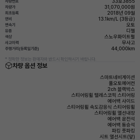
33호3855
차량번호
31,070,000원
차량가
2018년 09월
최초등록
13.1km/L (3등급)
연비
오토
변속기
디젤
유종
스노우화이트펄
색상
무사고
사고이력
44,000km
주행거리(등록일기준)
* 정확한 정보는 판매자와 반드시 확인하시기 바랍니다.
차량 옵션 정보
스마트네비게이션
풀오토에어컨
2ch 블랙박스
스티어링휠 텔레스코픽 스티어링
에어백 사이드
스티어링휠 속도감응식 스티어링휠
스티어링휠 열선내장
에어백 운전석
에어백 동승석
파킹 풋파킹
시트 열선시트(앞)