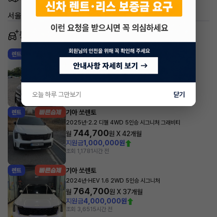
서울 강동구 암사동
동일 차종 이어카
기아 쏘렌토
렌트
·
2023년
HEV 1.6 2WD 5인승 노블레스
722,635
월
원 X
24
개월
지원금
1,400,000원
조회 342
방금전
오늘 하루 그만보기
닫기
기아 쏘렌토
렌트
·
2025년
2.2 디젤 4WD 5인승 시그니처 그래비티
744,700
월
원 X
42
개월
지원금
1,000,000원
조회 1,178
1시간 전
기아 쏘렌토
렌트
·
2024년
HEV 1.6 2WD 5인승 시그니처
764,700
월
원 X
37
개월
지원금
4,000,000원
조회 3,651
5시간 전