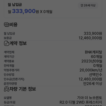
월 납입금
만 26세 이상
333,900
월
원 X 0개월
비용
333,900원
월 납입금
12,460,000원
보증금
계약 정보
BNK캐피탈
계약업체
60개월
계약기간
2023년09월
계약종료
0개월
잔여개월
20,000km/년
약정주행거리
선택인수
인수방법
12,460,000원
인수금(잔존가치)
만26세 이상
운전자연령
차량 기본 정보
기아 더 뉴쏘렌토
모델명
R2.0 디젤 2WD 프레스티지
등급/트림