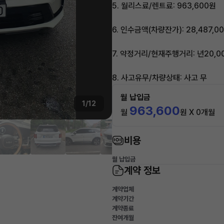
5. 월리스료/렌트료: 963,600원
6. 인수금액(차량잔가): 28,487,0
7. 약정거리/현재주행거리: 년20,000
8. 사고유무/차량상태: 사고 무
월 납입금
1/12
963,600
월
원 X 0개월
비용
월 납입금
계약 정보
계약업체
계약기간
계약종료
잔여개월