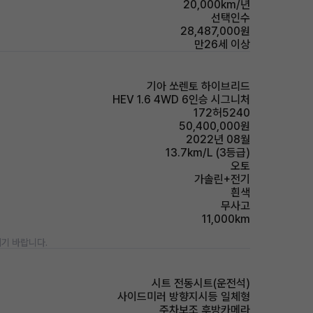
20,000km/년
선택인수
28,487,000원
만26세 이상
기아 쏘렌토 하이브리드
HEV 1.6 4WD 6인승 시그니처
172허5240
50,400,000원
2022년 08월
13.7km/L (3등급)
오토
가솔린+전기
흰색
무사고
11,000km
기 바랍니다.
시트 전동시트(운전석)
사이드미러 방향지시등 일체형
주차보조 후방카메라