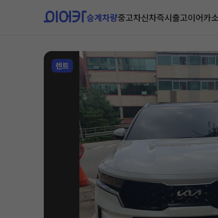
승계차량
중고차
신차즉시출고
이어카
렌트