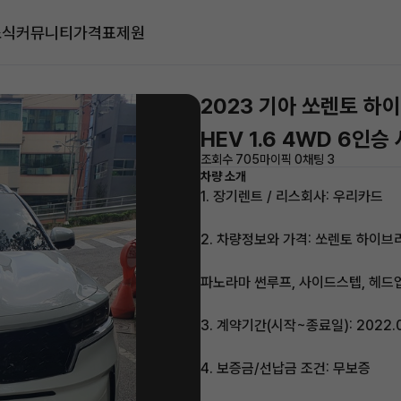
소식
커뮤니티
가격표
제원
2023 기아 쏘렌토 하
HEV 1.6 4WD 6인
조회수 705
마이픽 0
채팅 3
차량 소개
1. 장기렌트 / 리스회사: 우리카드
2. 차량정보와 가격: 쏘렌토 하이브
파노라마 썬루프, 사이드스텝, 헤드
3. 계약기간(시작~종료일): 2022.08
4. 보증금/선납금 조건: 무보증