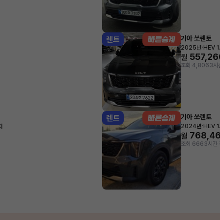
기아 쏘렌토
렌트
·
2025년
HEV 
557,26
월
조회 4,806
3시
기아 쏘렌토
렌트
·
처
2024년
HEV 
768,4
월
조회 666
3시간 