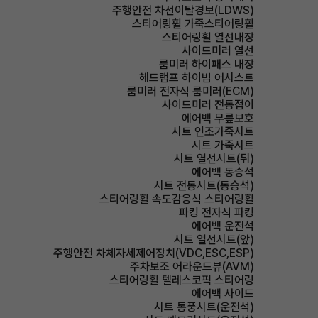
주행안전 차선이탈경보(LDWS)
스티어링휠 가죽스티어링휠
스티어링휠 열선내장
사이드미러 열선
룸미러 하이패스 내장
헤드램프 하이빔 어시스트
룸미러 전자식 룸미러(ECM)
사이드미러 전동접이
에어백 무릎보호
시트 인조가죽시트
시트 가죽시트
시트 열선시트(뒤)
에어백 동승석
시트 전동시트(동승석)
스티어링휠 속도감응식 스티어링휠
파킹 전자식 파킹
에어백 운전석
시트 열선시트(앞)
주행안전 차체자세제어장치(VDC,ESC,ESP)
주차보조 어라운드뷰(AVM)
스티어링휠 텔레스코픽 스티어링
에어백 사이드
시트 통풍시트(운전석)