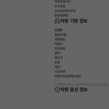
약정주행거리
인수방법
인수금(잔존가치)
운전자연령
차량 기본 정보
모델명
등급/트림
차량번호
차량가
최초등록
연비
변속기
유종
색상
사고이력
주행거리(등록일기준)
* 정확한 정보는 판매자와 반드시 확인하시
차량 옵션 정보