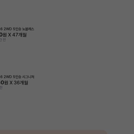
1.6 2WD 5인승 노블레스
0
원 X
47
개월
간 전
1.6 2WD 5인승 시그니처
60
원 X
36
개월
전