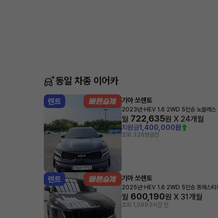
동일 차종 이어카
기아 쏘렌토
렌트
·
2023년
HEV 1.6 2WD 5인승 노블레스
722,635
월
원 X
24
개월
지원금
1,400,000원
조회 326
방금전
기아 쏘렌토
렌트
·
2025년
HEV 1.6 2WD 5인승 프레스티
600,190
월
원 X
31
개월
조회 1,089
3시간 전