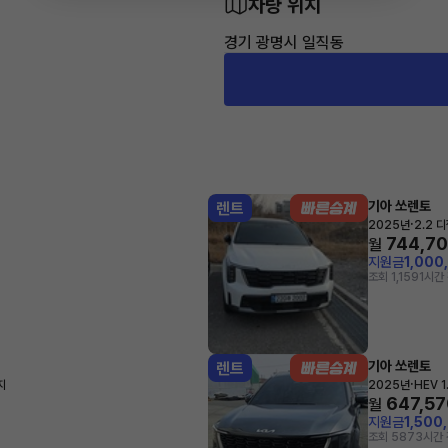
차량 위치
경기 광명시 일직동
기아 쏘렌토
렌트
·
2025년
2.2 
744,7
월
지원금
1,000
조회 1,159
1시간
기아 쏘렌토
렌트
·
지
2025년
HEV 
647,57
월
지원금
1,500
조회 587
3시간 