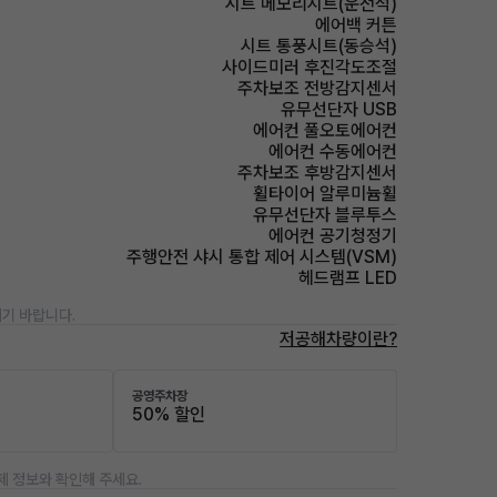
시트 메모리시트(운전석)
에어백 커튼
시트 통풍시트(동승석)
사이드미러 후진각도조절
주차보조 전방감지센서
유무선단자 USB
에어컨 풀오토에어컨
에어컨 수동에어컨
주차보조 후방감지센서
휠타이어 알루미늄휠
유무선단자 블루투스
에어컨 공기청정기
주행안전 샤시 통합 제어 시스템(VSM)
헤드램프 LED
기 바랍니다.
저공해차량이란?
공영주차장
50% 할인
제 정보와 확인해 주세요.