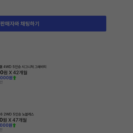
판매자와 채팅하기
디젤 4WD 5인승 시그니처 그래비티
00
원 X
42
개월
,000원
 전
1.6 2WD 5인승 노블레스
0
원 X
47
개월
,000원
전