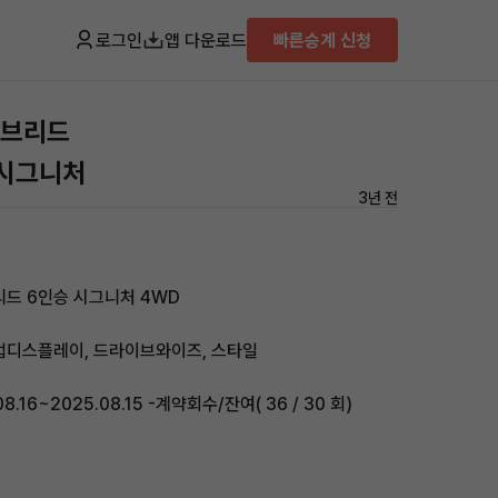
로그인
앱 다운로드
빠른승계 신청
이브리드
승 시그니처
3년 전
리드 6인승 시그니처 4WD
업디스플레이, 드라이브와이즈, 스타일
.16~2025.08.15 -계약회수/잔여( 36 / 30 회)