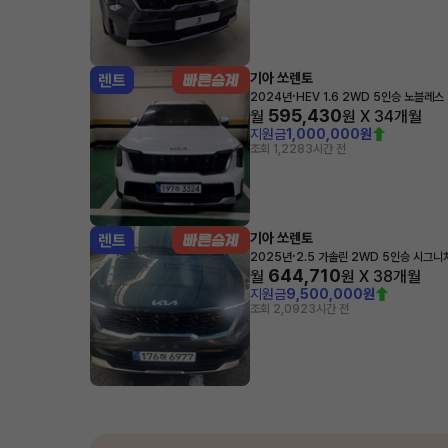
기아 쏘렌토
렌트
·
2024년
HEV 1.6 2WD 5인승 노블레스
595,430
월
원 X
34
개월
지원금
1,000,000원
조회 1,228
3시간 전
기아 쏘렌토
렌트
·
2025년
2.5 가솔린 2WD 5인승 시그니
644,710
월
원 X
38
개월
지원금
9,500,000원
조회 2,092
3시간 전