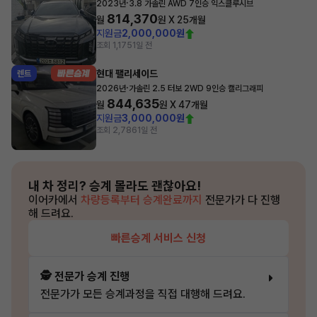
·
2023년
3.8 가솔린 AWD 7인승 익스클루시브
814,370
월
원 X
25
개월
지원금
2,000,000원
조회 1,175
1일 전
현대 팰리세이드
렌트
·
2026년
가솔린 2.5 터보 2WD 9인승 캘리그래피
844,635
월
원 X
47
개월
지원금
3,000,000원
조회 2,786
1일 전
내 차 정리?
승계 몰라도 괜찮아요!
이어카에서
차량등록부터 승계완료까지
전문가가 다 진행
해 드려요.
빠른승계 서비스 신청
🕵️ 전문가 승계 진행
전문가가 모든 승계과정을 직접 대행해 드려요.