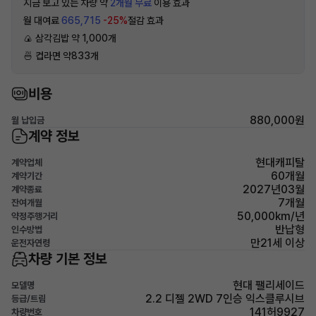
지금 보고 있는 차량 약
2개월 무료
이용 효과
월 대여료
665,715
-25%
절감 효과
🍙 삼각김밥 약 1,000개
🍜 컵라면 약833개
비용
880,000원
월 납입금
계약 정보
현대캐피탈
계약업체
60개월
계약기간
2027년03월
계약종료
7개월
잔여개월
50,000km/년
약정주행거리
반납형
인수방법
만21세 이상
운전자연령
차량 기본 정보
현대 팰리세이드
모델명
2.2 디젤 2WD 7인승 익스클루시브
등급/트림
141허9927
차량번호