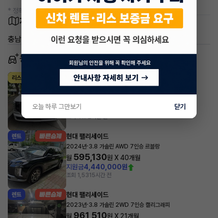
* 정확한 정보는 판매자와 반드시 확인하시기 바랍니다.
차량 위치
충남 예산군 신암면 두곡리
동일 차종 이어카
현대 팰리세이드
리스
·
2026년
가솔린 2.5 터보 2WD 7인승 캘리그래피
687,900
월
원 X
45
개월
오늘 하루 그만보기
닫기
지원금
2,000,000원
조회 417
2시간 전
현대 팰리세이드
렌트
·
2024년
3.8 가솔린 AWD 7인승 르블랑
595,130
월
원 X
40
개월
지원금
4,440,000원
조회 1,531
5시간 전
현대 팰리세이드
렌트
·
2023년
3.8 가솔린 2WD 7인승 캘리그래피
961,510
월
원 X
21
개월