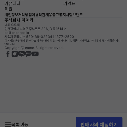
커뮤니티
가격표
제원
개인정보처리방침
이용약관
채용공고
공지사항
브랜드
주식회사 이어카
대표 유우재
인천광역시 부평구 주부토로 236, D동 1514호
cs@eacar.co.kr
사업자 등록번호 539-88-02334 | 1877-2520
이어카는 통신판매 중개자로서 통신판매의 당사자가 아니며, 상품, 거래정보, 거래에 대하여 책임을 지지
않습니다.
Copyrightⓒ eacar. All right reserved.
판매자와 채팅하기
목록 이동