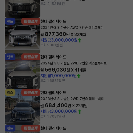
조회 2,153
1일 전
현대 팰리세이드
렌트
·
2024년
3.8 가솔린 AWD 7인승 캘리그래피
877,360
월
원 X
32
개월
지원금
3,000,000원
조회 980
1일 전
현대 팰리세이드
렌트
·
2024년
3.8 가솔린 2WD 7인승 익스클루시브
569,030
월
원 X
41
개월
지원금
1,000,000원
조회 1,688
1일 전
현대 팰리세이드
리스
·
2023년
3.8 가솔린 2WD 7인승 캘리그래피
684,400
월
원 X
22
개월
지원금
3,000,000원
조회 1,708
1일 전
현대 팰리세이드
렌트