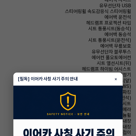
유무선단자 USB
스티어링휠 속도감응식 스티어링휠
에어백 운전석
헤드램프 프로젝션 타입
시트 통풍시트(동승석)
에어백 동승석
시트 통풍시트(운전석)
에어백 무릎보호
유무선단자 블루투스
에어컨 풀오토에어컨
시트 열선시트(뒤)
헤드램프 하이빔 어시스트
에어컨 공기청정기
[필독] 이어카 사칭 사기 주의 안내
×
시트 열선시트(앞)
주행안전 차선이탈경보(LDWS)
파킹 전자식 파킹
시트 전동시트(운전석)
시트 인조가죽시트
주차보조 후방카메라
휠타이어 알루미늄휠
스티어링휠 열선내장
룸미러 하이패스 내장
사이드미러 전동접이