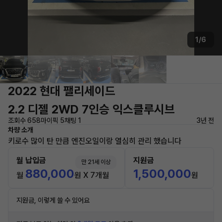
1/6
2022 현대 팰리세이드
2.2 디젤 2WD 7인승 익스클루시브
조회수 658
마이픽 5
채팅 1
3년 전
차량 소개
키로수 많이 탄 만큼 엔진오일이랑 열심히 관리 했습니다
월 납입금
지원금
만 21세 이상
880,000
1,500,000
월
원 X 7개월
원
지원금, 이렇게 쓸 수 있어요