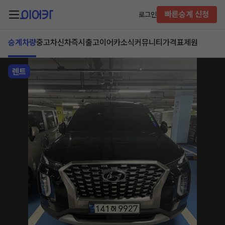
빠른승계 신청
로그인
승계차량
중고차
신차즉시출고
이어카소식
커뮤니티
가격표
제원
렌트