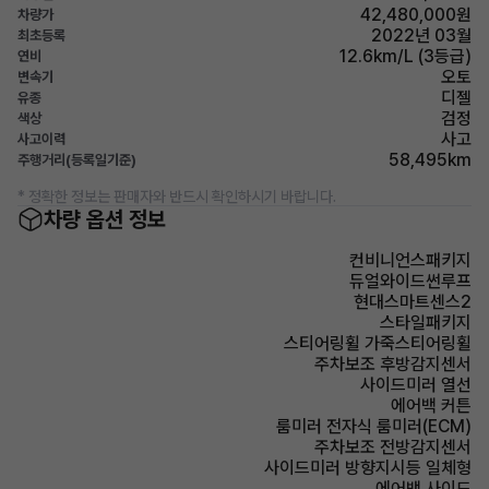
42,480,000원
차량가
2022년 03월
최초등록
12.6km/L (3등급)
연비
오토
변속기
디젤
유종
검정
색상
사고
사고이력
58,495km
주행거리(등록일기준)
* 정확한 정보는 판매자와 반드시 확인하시기 바랍니다.
차량 옵션 정보
컨비니언스패키지
듀얼와이드썬루프
현대스마트센스2
스타일패키지
스티어링휠 가죽스티어링휠
주차보조 후방감지센서
사이드미러 열선
에어백 커튼
룸미러 전자식 룸미러(ECM)
주차보조 전방감지센서
사이드미러 방향지시등 일체형
에어백 사이드