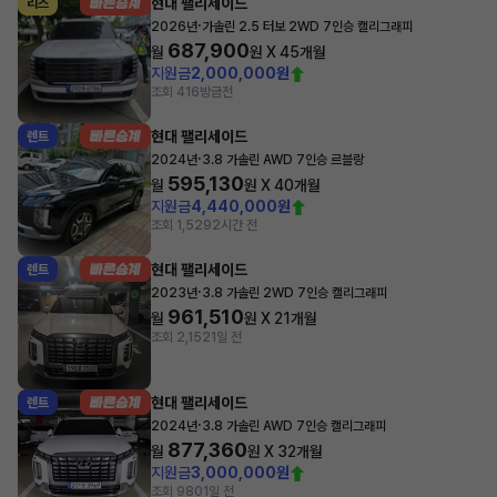
현대 팰리세이드
리스
·
2026년
가솔린 2.5 터보 2WD 7인승 캘리그래피
687,900
월
원 X
45
개월
지원금
2,000,000원
조회 416
방금전
현대 팰리세이드
렌트
·
2024년
3.8 가솔린 AWD 7인승 르블랑
595,130
월
원 X
40
개월
지원금
4,440,000원
조회 1,529
2시간 전
현대 팰리세이드
렌트
·
2023년
3.8 가솔린 2WD 7인승 캘리그래피
961,510
월
원 X
21
개월
조회 2,152
1일 전
현대 팰리세이드
렌트
·
2024년
3.8 가솔린 AWD 7인승 캘리그래피
877,360
월
원 X
32
개월
지원금
3,000,000원
조회 980
1일 전