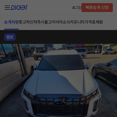
빠른승계 신청
로그인
승계차량
중고차
신차즉시출고
이어카소식
커뮤니티
가격표
제원
렌트