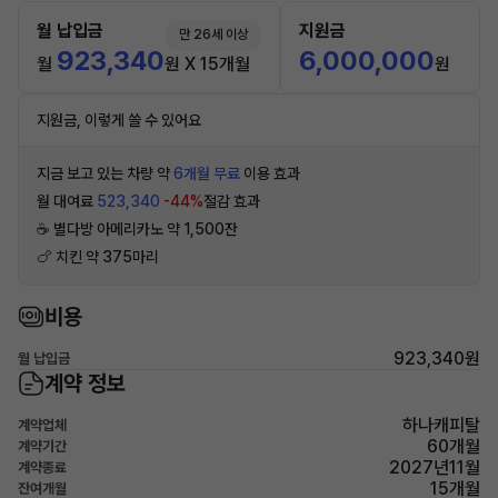
월 납입금
지원금
만 26세 이상
923,340
6,000,000
월
원 X 15개월
원
지원금, 이렇게 쓸 수 있어요
지금 보고 있는 차량 약
6개월 무료
이용 효과
월 대여료
523,340
-44%
절감 효과
☕️ 별다방 아메리카노 약 1,500잔
🍗 치킨 약 375마리
비용
923,340원
월 납입금
계약 정보
하나캐피탈
계약업체
60개월
계약기간
2027년11월
계약종료
15개월
잔여개월