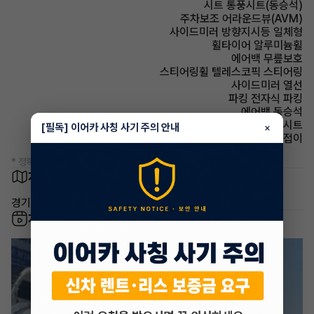
시트 통풍시트(동승석)
주차보조 어라운드뷰(AVM)
사이드미러 방향지시등 일체형
휠타이어 알루미늄휠
에어백 무릎보호
스티어링휠 텔레스코픽 스티어링
사이드미러 열선
파킹 전자식 파킹
에어백 동승석
시트 가죽시트
[필독] 이어카 사칭 사기 주의 안내
×
사이드미러 전동접이
* 정확한 정보는 판매자와 반드시 확인하시기 바랍니다.
차량 위치
경기 화성시
차량 영상