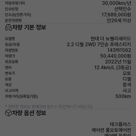
30,000km/년
약정주행거리
선택인수
인수방법
17,689,000원
인수금(잔존가치)
만26세 이상
운전자연령
차량 기본 정보
현대 더 뉴팰리세이드
모델명
2.2 디젤 2WD 7인승 프레스티지
등급/트림
143하1562
차량번호
50,440,000원
차량가
2022년 11월
최초등록
12.4km/L (3등급)
연비
오토
변속기
디젤
유종
흰색
색상
사고
사고이력
500km
주행거리(등록일기준)
* 정확한 정보는 판매자와 반드시 확인하시기 바랍니다.
차량 옵션 정보
테크플러스
에어컨 풀오토에어컨
에어백 운전석