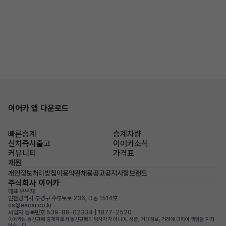
이어카 앱 다운로드
빠른승계
승계차량
신차즉시출고
이어카소식
커뮤니티
가격표
제원
개인정보처리방침
이용약관
채용공고
공지사항
브랜드
주식회사 이어카
대표 유우재
인천광역시 부평구 주부토로 236, D동 1514호
cs@eacar.co.kr
사업자 등록번호 539-88-02334 | 1877-2520
이어카는 통신판매 중개자로서 통신판매의 당사자가 아니며, 상품, 거래정보, 거래에 대하여 책임을 지지
않습니다.