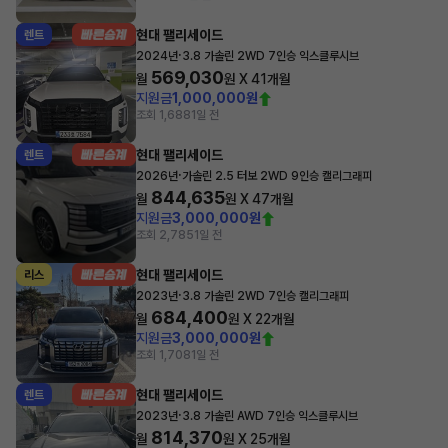
현대 팰리세이드
렌트
·
2024년
3.8 가솔린 2WD 7인승 익스클루시브
569,030
월
원 X
41
개월
지원금
1,000,000원
조회 1,688
1일 전
현대 팰리세이드
렌트
·
2026년
가솔린 2.5 터보 2WD 9인승 캘리그래피
844,635
월
원 X
47
개월
지원금
3,000,000원
조회 2,785
1일 전
현대 팰리세이드
리스
·
2023년
3.8 가솔린 2WD 7인승 캘리그래피
684,400
월
원 X
22
개월
지원금
3,000,000원
조회 1,708
1일 전
현대 팰리세이드
렌트
·
2023년
3.8 가솔린 AWD 7인승 익스클루시브
814,370
월
원 X
25
개월