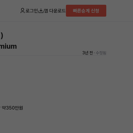
로그인
앱 다운로드
빠른승계 신청
)
emium
3년 전 ·
수정됨
착 약350만원