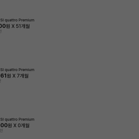
SI quattro Premium
600
원 X
51
개월
전
SI quattro Premium
061
원 X
7
개월
전
SI quattro Premium
000
원 X
0
개월
 전