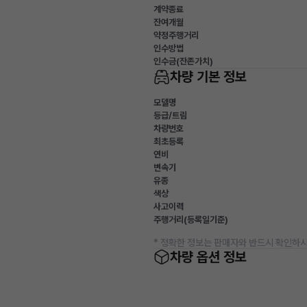
계약종료
잔여개월
약정주행거리
인수방법
인수금(잔존가치)
차량 기본 정보
모델명
등급/트림
차량번호
최초등록
연비
변속기
유종
색상
사고이력
주행거리(등록일기준)
* 정확한 정보는 판매자와 반드시 확인하시
차량 옵션 정보