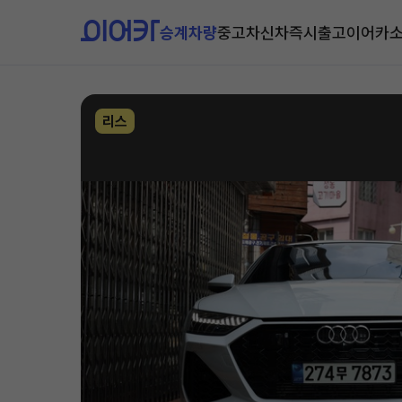
승계차량
중고차
신차즉시출고
이어카
리스