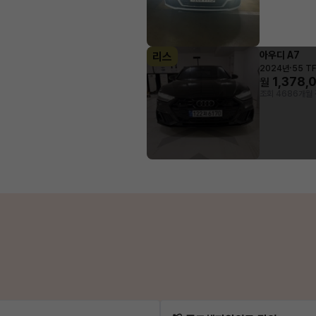
아우디 A7
리스
·
2024년
55 TF
1,378,
월
조회 468
6개월 