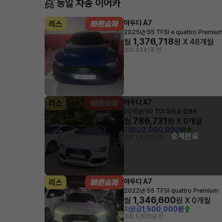
동일 차종 이어카
아우디 A7
리스
·
2025년
55 TFSI e quattro Premiu
1,376,718
월
원 X
48
개월
조회 424
1주 전
아우디 A7
리스
·
2016년
50 TDI 콰트로 컴포트
786,731
월
원 X
0
개월
지원금
2,000,000원
승계완료
조회 1,441
1년 전
아우디 A7
리스
·
2022년
55 TFSI quattro Premium
1,346,600
월
원 X
0
개월
지원금
1,500,000원
조회 5,101
1년 전