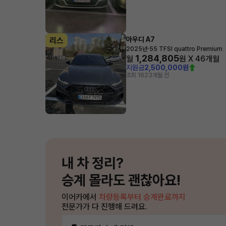
아우디 A7
리스
·
2025년
55 TFSI quattro Premium
1,284,805
월
원 X
46
개월
지원금
2,500,000원
조회 162
3개월 전
내 차 정리?
승계 몰라도 괜찮아요!
이어카에서
차량등록부터 승계완료까지
전문가가 다 진행해 드려요.