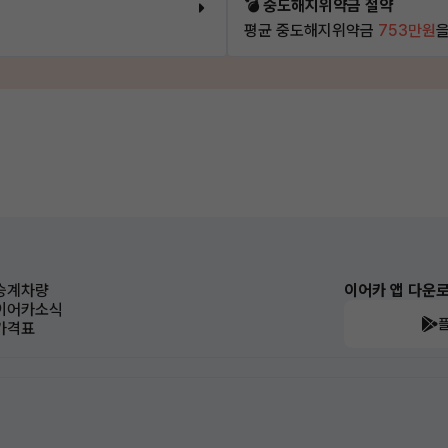
💣 중도해지위약금 절약
평균 중도해지위약금
753만원
을
승계차량
이어카 앱 다운
이어카소식
가격표