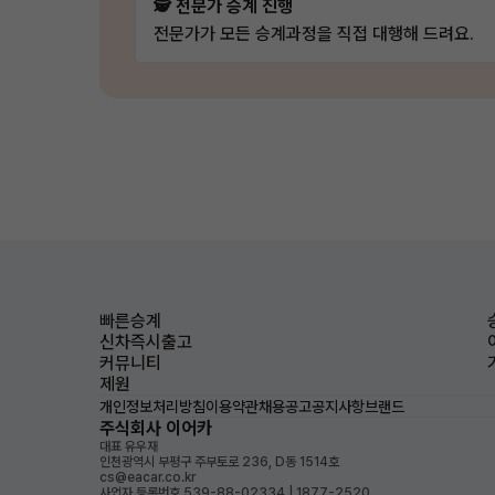
🕵️ 전문가 승계 진행
전문가가 모든 승계과정을 직접 대행해 드려요.
빠른승계
신차즉시출고
커뮤니티
제원
개인정보처리방침
이용약관
채용공고
공지사항
브랜드
주식회사 이어카
대표 유우재
인천광역시 부평구 주부토로 236, D동 1514호
cs@eacar.co.kr
사업자 등록번호 539-88-02334 | 1877-2520