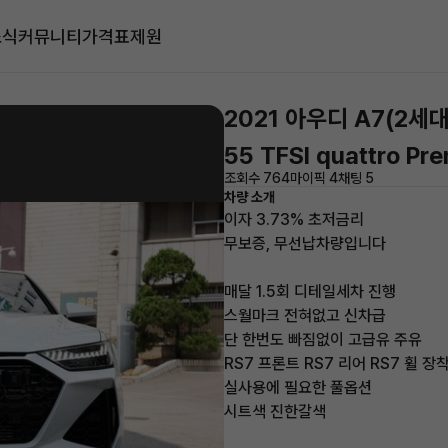
소식
커뮤니티
가격표
제원
2021 아우디 A7(2세대
55 TFSI quattro Pr
조회수 764
마이픽 4
채팅 5
차량 소개
이자 3.73% 초저금리
무보증, 무선납차량입니다
매달 1.5회 디테일세차 진행
스월마크 전혀없고 신차급
단 한번도 빠짐없이 고급유 주유
RS7 프론트 RS7 리어 RS7 휠 장
실사용에 필요한 풀옵션
시트색 진한갈색