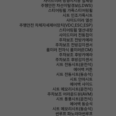
사이드미러 방향지시등 일체형
주행안전 차선이탈경보(LDWS)
스티어링휠 가죽스티어링휠
시트 인조가죽시트
사이드미러 열선
주행안전 차체자세제어장치(VDC,ESC,ESP)
스티어링휠 열선내장
사이드미러 전동접이
주차보조 전방카메라
주차보조 전방감지센서
룸미러 전자식 룸미러(ECM)
주차보조 후방카메라
주차보조 후방감지센서
시트 전동시트(운전석)
에어백 커튼
시트 전동시트(동승석)
시트 안마시트
에어백 사이드
시트 메모리시트(운전석)
주차보조 어라운드뷰(AVM)
시트 통풍시트(운전석)
에어백 동승석
시트 메모리시트(동승석)
썬루프 파노라마썬루프