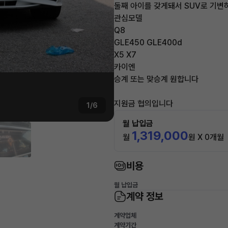
둘째 아이를 갖게돼서 SUV로 기변
관심모델
Q8
GLE450 GLE400d
X5 X7
카이엔
승계 또는 맞승계 원합니다
지원금 협의입니다
1/6
월 납입금
1,319,000
월
원 X 0개월
비용
월 납입금
계약 정보
계약업체
계약기간