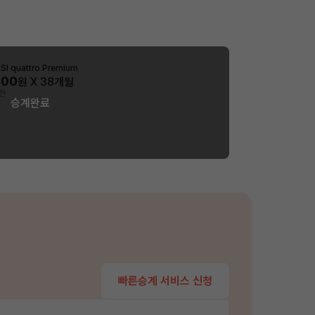
SI quattro Premium
000
원 X
38
개월
전
승계완료
빠른승계 서비스 신청