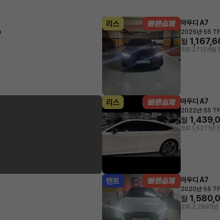
아우디 A7
리스
·
m
2025년
55 TF
1,167,
월
조회 271
3개월 
아우디 A7
리스
·
2022년
55 TF
1,439,
월
조회 1,527
1년 
아우디 A7
렌트
·
2020년
55 TF
1,580,
월
조회 2,289
3년