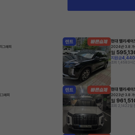
현대 팰리세이
렌트
·
캘리그래피
2024년
3.8 
595,13
월
지원금
4,44
조회 1,458
3시간
현대 팰리세이
렌트
·
캘리그래피
2023년
3.8 
961,51
월
조회 2,142
2일 