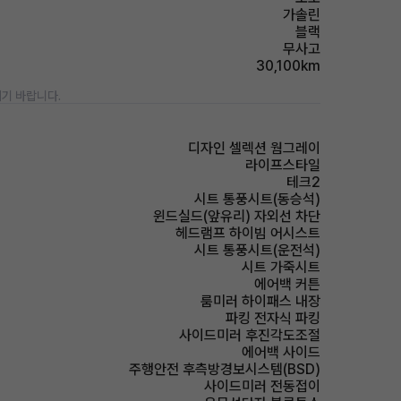
가솔린
블랙
무사고
30,100km
기 바랍니다.
디자인 셀렉션 웜그레이
라이프스타일
테크2
시트 통풍시트(동승석)
윈드실드(앞유리) 자외선 차단
헤드램프 하이빔 어시스트
시트 통풍시트(운전석)
시트 가죽시트
에어백 커튼
룸미러 하이패스 내장
파킹 전자식 파킹
사이드미러 후진각도조절
에어백 사이드
주행안전 후측방경보시스템(BSD)
사이드미러 전동접이