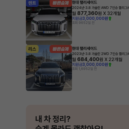
현대 팰리세이드
렌트
·
2024년
3.8 가솔린 AWD 7인승 캘리그
877,360
월
원 X
32
개월
지원금
3,000,000원
조회 965
2일 전
현대 팰리세이드
리스
·
2023년
3.8 가솔린 2WD 7인승 캘리그
684,400
월
원 X
22
개월
지원금
3,000,000원
조회 1,695
2일 전
내 차 정리?
승계 몰라도 괜찮아요!