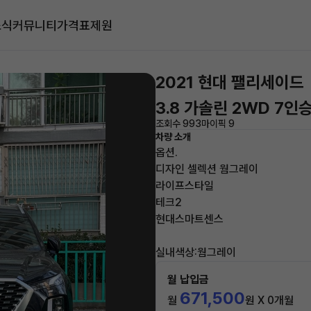
소식
커뮤니티
가격표
제원
2021 현대 팰리세이드
3.8 가솔린 2WD 7
조회수 993
마이픽 9
차량 소개
옵션.
디자인 셀렉션 웜그레이
라이프스타일
테크2
현대스마트센스
실내색상:웜그레이
월 납입금
671,500
월
원 X 0개월