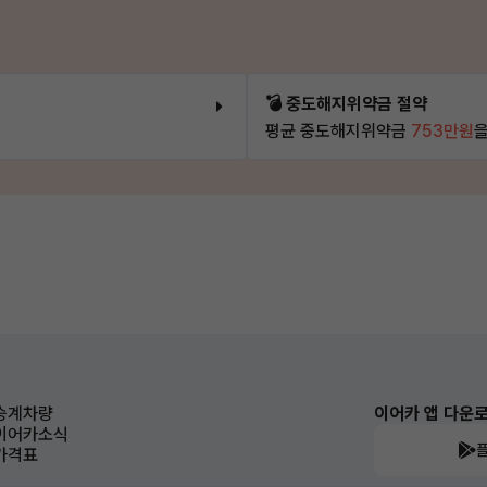
💣 중도해지위약금 절약
평균 중도해지위약금
753만원
을
승계차량
이어카 앱 다운
이어카소식
가격표