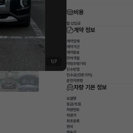
비용
월 납입금
계약 정보
계약업체
계약기간
계약종료
잔여개월
1/7
약정주행거리
인수방법
인수금(잔존가치)
운전자연령
차량 기본 정보
모델명
등급/트림
차량번호
차량가
최초등록
연비
변속기