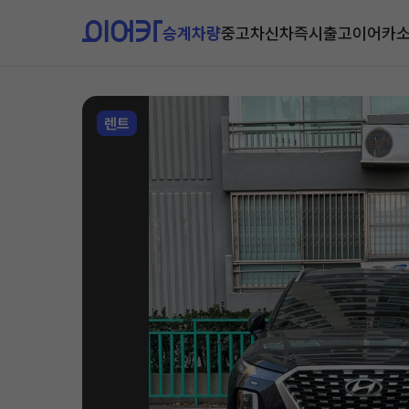
승계차량
중고차
신차즉시출고
이어카
렌트