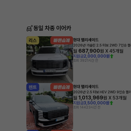
동일 차종 이어카
현대 팰리세이드
리스
·
2026년
가솔린 2.5 터보 2WD 7인승 
687,900
월
원 X
45
개월
지원금
2,000,000원
조회 392
1시간 전
현대 팰리세이드
렌트
·
2026년
2.5 터보 HEV 2WD 9인승 
1,013,969
월
원 X
53
개월
지원금
3,500,000원
조회 144
23시간 전