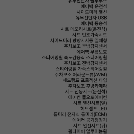
유무선단자 블루투스
에어백 운전석
사이드미러 열선
유무선단자 USB
에어백 동승석
시트 메모리시트(운전석)
시트 인조가죽시트
사이드미러 방향지시등 일체형
주차보조 후방감지센서
에어백 무릎보호
스티어링휠 속도감응식 스티어링휠
주차보조 전방감지센서
스티어링휠 가죽스티어링휠
주차보조 어라운드뷰(AVM)
헤드램프 프로젝션 타입
주차보조 후방카메라
시트 전동시트(운전석)
에어컨 풀오토에어컨
시트 열선시트(앞)
헤드램프 LED
룸미러 전자식 룸미러(ECM)
에어컨 공기청정기
시트 열선시트(뒤)
휠타이어 알루미늄휠