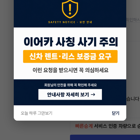
* 정확한 정보는 판매자와 반드시 확인하시
차량 위치
울산
박래철 매니저
전문교육수료
자격인증완료
통화가 부재중 이더라도
보신 차량 차량번호
카톡 남겨주시면
늦더라도 답변 드리도록 하겠습니다
감사합니다
4.6
(15)
오늘 하루 그만보기
닫기
빠른승계
서비스
인증 차량으로 