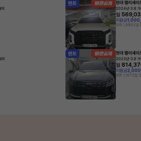
현대 팰리세이
렌트
·
래피
2024년
3.8 
569,0
월
지원금
1,000
조회 1,680
2일 
현대 팰리세이
렌트
·
래피
2023년
3.8 
814,37
월
지원금
2,00
조회 1,167
2일 