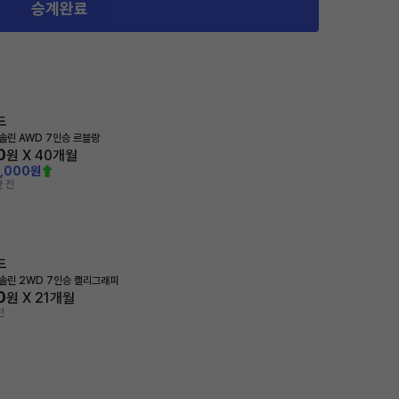
승계완료
드
가솔린 AWD 7인승 르블랑
0
원 X
40
개월
0,000원
 전
드
가솔린 2WD 7인승 캘리그래피
0
원 X
21
개월
전