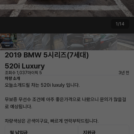
1/14
2019 BMW 5시리즈(7세대)
520i Luxury
조회수 1,037
마이픽 5
3년 전
차량 소개
오늘소개드릴 차는 520i luxuly 입니다.
무보증 무선수 조건에 아주 좋은가격으로 나왔으니 문의가 많을걸
로 예상됩니다.
차량색상은 곤색이구요, 빠르게 연락부탁드립니다.
월 납입금
지원금