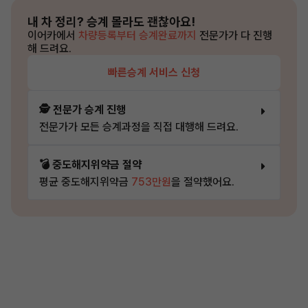
내 차 정리?
승계 몰라도 괜찮아요!
이어카에서
차량등록부터 승계완료까지
전문가가 다 진행
해 드려요.
빠른승계 서비스 신청
🕵️ 전문가 승계 진행
전문가가 모든 승계과정을 직접 대행해 드려요.
💣 중도해지위약금 절약
평균 중도해지위약금
753만원
을 절약했어요.