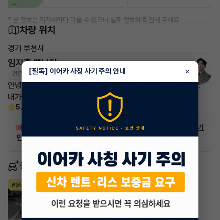
* 본 정보는 지자체마다 다를 수 있으니 실제 정보와 확인해 주세요.
차량 위치
경기 부천시
임지훈 매니저
[필독] 이어카 사칭 사기 주의 안내
×
전문교육수료
자격인증완료
안녕하세요 이어카 빠른승계 서비스 매니저 임지훈 과장입니다.
내가 고객이 된다는 마인드로 응대해드립니다 감사합니다.
5.0
(6)
빠른승계
서비스
자세히 보기
인증 차량으로 승계하는 이유?
동일 차종 이어카
BMW 5시리즈
리스
·
2024년
520i M Sport (P1)
990,381
월
원 X
36
개월
지원금
10,000,000원