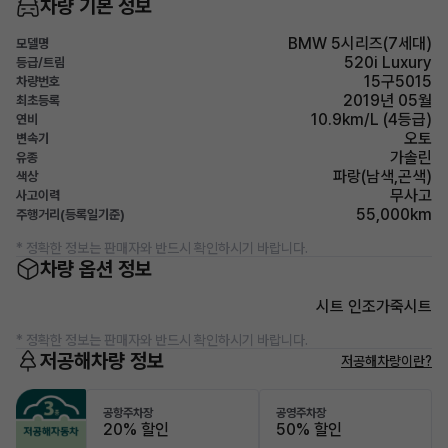
차량 기본 정보
BMW 5시리즈(7세대)
모델명
520i Luxury
등급/트림
15구5015
차량번호
2019년 05월
최초등록
10.9km/L (4등급)
연비
오토
변속기
가솔린
유종
파랑(남색,곤색)
색상
무사고
사고이력
55,000km
주행거리(등록일기준)
* 정확한 정보는 판매자와 반드시 확인하시기 바랍니다.
차량 옵션 정보
시트 인조가죽시트
* 정확한 정보는 판매자와 반드시 확인하시기 바랍니다.
저공해차량 정보
저공해차량이란?
공항주차장
공영주차장
20% 할인
50% 할인