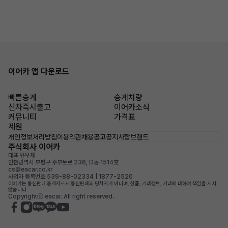
이어카 앱 다운로드
빠른승계
승계차량
신차즉시출고
이어카소식
커뮤니티
가격표
제원
개인정보처리방침
이용약관
채용공고
공지사항
브랜드
주식회사 이어카
대표 유우재
인천광역시 부평구 주부토로 236, D동 1514호
cs@eacar.co.kr
사업자 등록번호 539-88-02334 | 1877-2520
이어카는 통신판매 중개자로서 통신판매의 당사자가 아니며, 상품, 거래정보, 거래에 대하여 책임을 지지
않습니다.
Copyrightⓒ eacar. All right reserved.