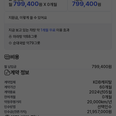
799,400
799,400
월
원 X 0개월
원
지원금, 이렇게 쓸 수 있어요
지금 보고 있는 차량 약
1개월 무료
이용 효과
🍜 마라탕 약88그릇
🍲 순대국밥 약79그릇
비용
799,400원
월 납입금
계약 정보
KDB캐피탈
계약업체
60개월
계약기간
2024년05월
계약종료
0개월
잔여개월
20,000km/년
약정주행거리
선택인수
인수방법
21,957,000원
인수금(잔존가치)