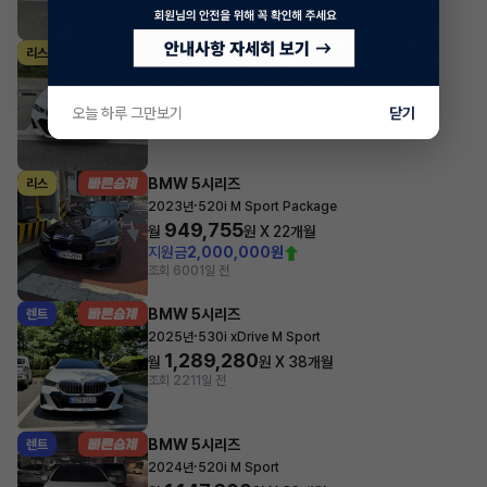
조회 1,117
3시간 전
BMW 5시리즈
리스
·
2024년
520i M Sport Package
843,780
월
원 X
28
개월
오늘 하루 그만보기
닫기
조회 1,793
1일 전
BMW 5시리즈
리스
·
2023년
520i M Sport Package
949,755
월
원 X
22
개월
지원금
2,000,000원
조회 600
1일 전
BMW 5시리즈
렌트
·
2025년
530i xDrive M Sport
1,289,280
월
원 X
38
개월
조회 221
1일 전
BMW 5시리즈
렌트
·
2024년
520i M Sport