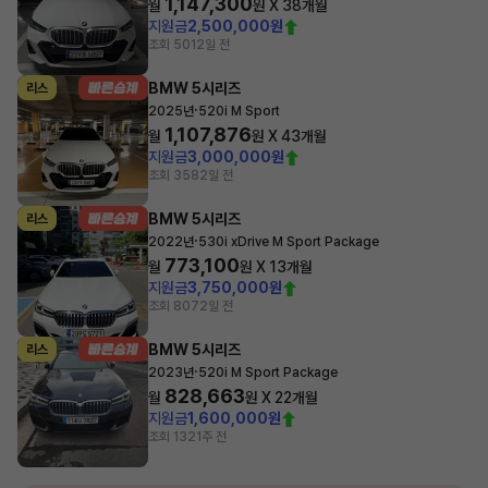
1,147,300
월
원 X
38
개월
지원금
2,500,000원
조회 501
2일 전
BMW 5시리즈
리스
·
2025년
520i M Sport
1,107,876
월
원 X
43
개월
지원금
3,000,000원
조회 358
2일 전
BMW 5시리즈
리스
·
2022년
530i xDrive M Sport Package
773,100
월
원 X
13
개월
지원금
3,750,000원
조회 807
2일 전
BMW 5시리즈
리스
·
2023년
520i M Sport Package
828,663
월
원 X
22
개월
지원금
1,600,000원
조회 132
1주 전