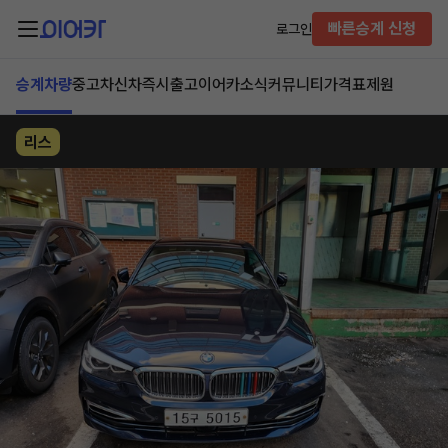
빠른승계 신청
로그인
승계차량
중고차
신차즉시출고
이어카소식
커뮤니티
가격표
제원
리스