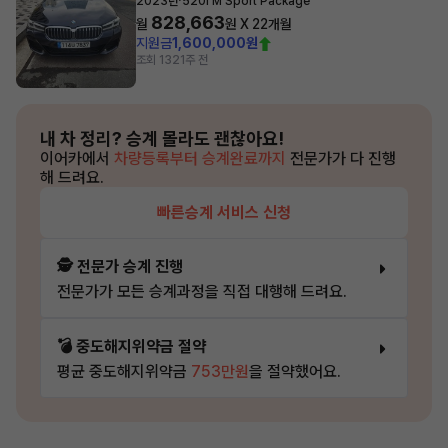
2023년
520i M Sport Package
828,663
월
원 X
22
개월
지원금
1,600,000원
조회 132
1주 전
내 차 정리?
승계 몰라도 괜찮아요!
이어카에서
차량등록부터 승계완료까지
전문가가 다 진행
해 드려요.
빠른승계 서비스 신청
🕵️ 전문가 승계 진행
전문가가 모든 승계과정을 직접 대행해 드려요.
💣 중도해지위약금 절약
평균 중도해지위약금
753만원
을 절약했어요.