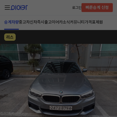
빠른승계 신청
로그인
승계차량
중고차
신차즉시출고
이어카소식
커뮤니티
가격표
제원
리스