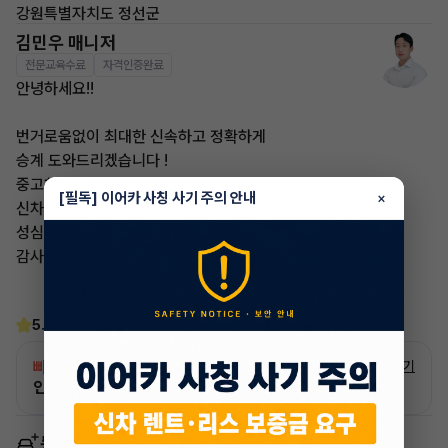
강원특별자치도 정선군
김민우 매니저
전문교육수료
자격인증완료
안녕하세요!!
번거로움없이 최대한 신속하고 정확하게
승계 도와드리겠습니다 !
중고차 처분 OK
[필독] 이어카 사칭 사기 주의 안내
×
신차 렌트/리스 OK 문의 주시면
성심성의껏 상담 도와드리겠습니다 !
감사합니다.
5.0
(2)
빠른승계
서비스
자세히 보기
인증 차량으로 승계하는 이유?
동일 차종 이어카