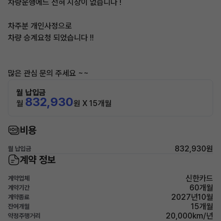
차량운행에느 전혀 지장이 없습니다 !
차주분 개인사정으로
차량 승계요청 되었습니다 !!
많은 관심 문의 주세요 ~~
월 납입금
832,930
월
원 X 15개월
비용
832,930원
월 납입금
계약 정보
신한카드
계약업체
60개월
계약기간
2027년10월
계약종료
15개월
잔여개월
20,000km/년
약정주행거리