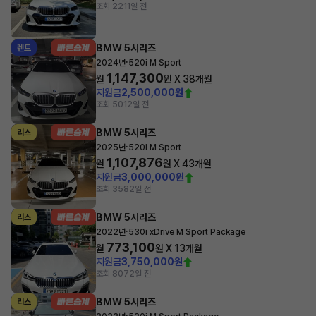
조회 221
1일 전
BMW 5시리즈
렌트
·
2024년
520i M Sport
1,147,300
월
원 X
38
개월
지원금
2,500,000원
조회 501
2일 전
BMW 5시리즈
리스
·
2025년
520i M Sport
1,107,876
월
원 X
43
개월
지원금
3,000,000원
조회 358
2일 전
BMW 5시리즈
리스
·
2022년
530i xDrive M Sport Package
773,100
월
원 X
13
개월
지원금
3,750,000원
조회 807
2일 전
BMW 5시리즈
리스
·