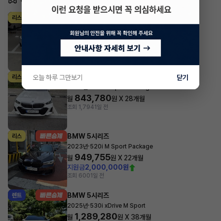
BMW 5시리즈
리스
·
2024년
520i M Sport (P1)
990,381
월
원 X
36
개월
지원금
10,000,000원
조회 1,118
방금전
BMW 5시리즈
리스
오늘 하루 그만보기
닫기
·
2024년
520i M Sport Package
843,780
월
원 X
28
개월
조회 1,794
1일 전
BMW 5시리즈
리스
·
2023년
520i M Sport Package
949,755
월
원 X
22
개월
지원금
2,000,000원
조회 600
1일 전
BMW 5시리즈
렌트
·
2025년
530i xDrive M Sport
1,289,280
월
원 X
38
개월