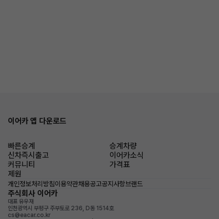
이어카 앱 다운로드
빠른승계
승계차량
신차즉시출고
이어카소식
커뮤니티
가격표
제원
개인정보처리방침
이용약관
채용공고
공지사항
브랜드
주식회사 이어카
대표 유우재
인천광역시 부평구 주부토로 236, D동 1514호
cs@eacar.co.kr