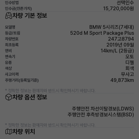
선택인수
인수방법
15,720,000원
인수금(잔존가치)
차량 기본 정보
BMW 5시리즈(7세대)
모델명
520d M Sport Package Plus
등급/트림
247고8794
차량번호
2019년 09월
최초등록
14km/L (2등급)
연비
오토
변속기
디젤
유종
회색
색상
무사고
사고이력
49,873km
주행거리(등록일기준)
* 정확한 정보는 판매자와 반드시 확인하시기 바랍니다.
차량 옵션 정보
주행안전 차선이탈경보(LDWS)
주행안전 후측방경보시스템(BSD)
* 정확한 정보는 판매자와 반드시 확인하시기 바랍니다.
차량 위치