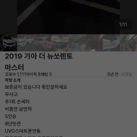
1/11
2019 기아 더 뉴쏘렌토
마스터
조회수 1,111
마이픽 8
채팅 3
5년 전 ·
수정됨
차량 소개
보증금이 있습니다 확인잘하세요
무사고
주1회 손세차
비흡연 금연차
5인승
8단밋션
UVO스마트폰연동