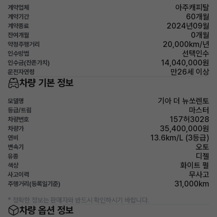
아주캐피탈
계약업체
60개월
계약기간
2024년09월
계약종료
0개월
잔여개월
20,000km/년
약정주행거리
선택인수
인수방법
14,040,000원
인수금(잔존가치)
만26세 이상
운전자연령
차량 기본 정보
기아 더 뉴쏘렌토
모델명
마스터
등급/트림
157허3028
차량번호
35,400,000원
차량가
13.6km/L (3등급)
연비
오토
변속기
디젤
유종
화이트 펄
색상
무사고
사고이력
31,000km
주행거리(등록일기준)
* 정확한 정보는 판매자와 반드시 확인하시기 바랍니다.
차량 옵션 정보