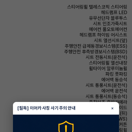
스티어링휠 텔레스코픽 스티어링
헤드램프 LED
유무선단자 블루투스
시트 인조가죽시트
에어컨 풀오토에어컨
헤드램프 하이빔 어시스트
시트 열선시트(앞)
주행안전 급제동경보시스템(ESS)
주행안전 후측방경보시스템(BSD)
시트 전동시트(운전석)
스티어링휠 열선내장
휠타이어 알루미늄휠
파킹 풋파킹
에어백 동승석
시트 통풍시트(운전석)
에어백 운전석
시트 통풍시트(동승석)
주차보조 후방카메라
에어백 사이드
[필독] 이어카 사칭 사기 주의 안내
×
시트 열선시트(뒤)
주행안전 차선이탈경보(LDWS)
에어백 커튼
스티어링휠 가죽스티어링휠