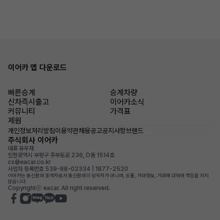
이어카 앱 다운로드
빠른승계
승계차량
신차즉시출고
이어카소식
커뮤니티
가격표
제원
개인정보처리방침
이용약관
채용공고
공지사항
브랜드
주식회사 이어카
대표 유우재
인천광역시 부평구 주부토로 236, D동 1514호
cs@eacar.co.kr
사업자 등록번호 539-88-02334 | 1877-2520
이어카는 통신판매 중개자로서 통신판매의 당사자가 아니며, 상품, 거래정보, 거래에 대하여 책임을 지지
않습니다.
Copyrightⓒ eacar. All right reserved.