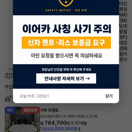
헤드램프 프로젝션 타입
사이드미러 방향지시등 일체형
주행안전 샤시 통합 제어 시스템(VSM)
룸미러 전자식 룸미러(ECM)
유무선단자 AUX
스티어링휠 속도감응식 스티어링휠
주행안전 차체자세제어장치(VDC,ESC,ESP)
룸미러 하이패스 내장
유무선단자 USB
사이드미러 전동접이
주차보조 후방감지센서
* 정확한 정보는 판매자와 반드시 확인하시기 바랍니다.
차량 위치
부산광역시 기장군 장안읍
오늘 하루 그만보기
닫기
동일 차종 이어카
기아 쏘렌토
렌트
·
2024년
HEV 1.6 2WD 5인승 시그니처
764,700
월
원 X
37
개월
지원금
4,000,000원