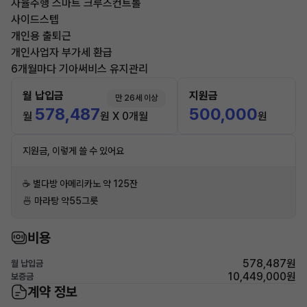
자율주행 스마트 크루즈컨트롤
사이드스텝
개인용 출퇴근
개인사업자 부가세 환급
6개월마다 기아써비스 유지관리
월 납입금
지원금
만 26세 이상
578,487
500,000
월
원 X 0개월
원
지원금, 이렇게 쓸 수 있어요
☕️ 별다방 아메리카노 약 125잔
🍜 마라탕 약55그릇
비용
578,487원
월 납입금
10,449,000원
보증금
계약 정보