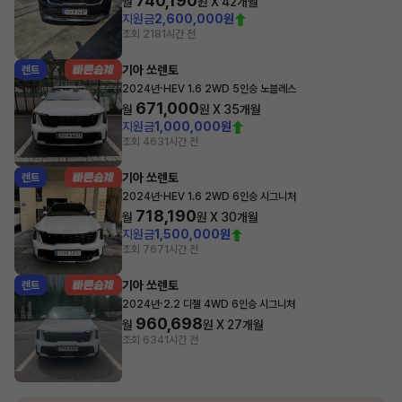
740,190
월
원 X
42
개월
지원금
2,600,000원
조회 218
1시간 전
기아 쏘렌토
렌트
·
2024년
HEV 1.6 2WD 5인승 노블레스
671,000
월
원 X
35
개월
지원금
1,000,000원
조회 463
1시간 전
기아 쏘렌토
렌트
·
2024년
HEV 1.6 2WD 6인승 시그니처
718,190
월
원 X
30
개월
지원금
1,500,000원
조회 767
1시간 전
기아 쏘렌토
렌트
·
2024년
2.2 디젤 4WD 6인승 시그니처
960,698
월
원 X
27
개월
조회 634
1시간 전