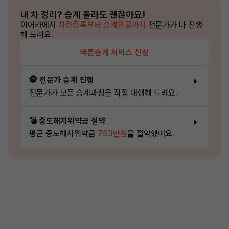
내 차 정리?
승계 몰라도 괜찮아요!
이어카에서
차량등록부터 승계완료까지
전문가가 다 진행
해 드려요.
빠른승계 서비스 신청
🕵️ 전문가 승계 진행
전문가가 모든 승계과정을 직접 대행해 드려요.
💣 중도해지위약금 절약
평균 중도해지위약금
753만원
을 절약했어요.