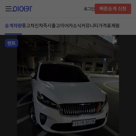
빠른승계 신청
로그인
승계차량
중고차
신차즉시출고
이어카소식
커뮤니티
가격표
제원
렌트