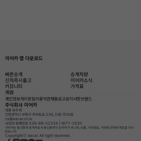
이어카 앱 다운로드
빠른승계
승계차량
신차즉시출고
이어카소식
커뮤니티
가격표
제원
개인정보처리방침
이용약관
채용공고
공지사항
브랜드
주식회사 이어카
대표 유우재
인천광역시 부평구 주부토로 236, D동 1514호
cs@eacar.co.kr
사업자 등록번호 539-88-02334 | 1877-2520
이어카는 통신판매 중개자로서 통신판매의 당사자가 아니며, 상품, 거래정보, 거래에 대하여 책임을 지지
않습니다.
Copyrightⓒ eacar. All right reserved.