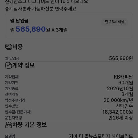
신경안쓰고 타고다녀도 연비 16.5 나오네요
승계심사통과 가능하신분 연락주세요.
월 납입금
만 26세 이상
565,890
월
원 X 3개월
비용
565,890원
월 납입금
계약 정보
KB캐피탈
계약업체
60개월
계약기간
2026년10월
계약종료
3개월
잔여개월
20,000km/년
약정주행거리
선택인수
인수방법
18,342,000원
인수금(잔존가치)
만26세 이상
운전자연령
차량 기본 정보
기아 디 올뉴스포티지 하이브리드
모델명