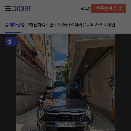
빠른승계 신청
로그인
승계차량
중고차
신차즉시출고
이어카소식
커뮤니티
가격표
제원
렌트