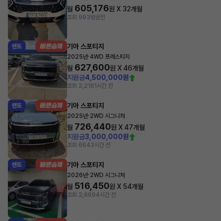
605,176
월
원 X
32
개월
조회 993
방금전
기아 스포티지
렌트
·
2025년
4WD 프레스티지
627,600
월
원 X
46
개월
지원금
4,500,000원
조회 2,216
1시간 전
기아 스포티지
렌트
·
2025년
2WD 시그니처
726,440
월
원 X
47
개월
지원금
3,000,000원
조회 664
3시간 전
기아 스포티지
렌트
·
2026년
2WD 시그니처
516,450
월
원 X
54
개월
조회 2,669
4시간 전