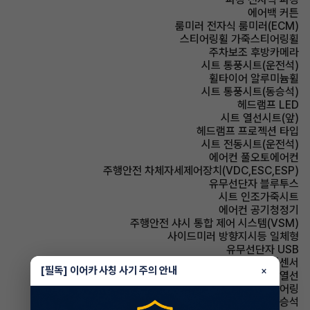
에어백 커튼
룸미러 전자식 룸미러(ECM)
스티어링휠 가죽스티어링휠
주차보조 후방카메라
시트 통풍시트(운전석)
휠타이어 알루미늄휠
시트 통풍시트(동승석)
헤드램프 LED
시트 열선시트(앞)
헤드램프 프로젝션 타입
시트 전동시트(운전석)
에어컨 풀오토에어컨
주행안전 차체자세제어장치(VDC,ESC,ESP)
유무선단자 블루투스
시트 인조가죽시트
에어컨 공기청정기
주행안전 샤시 통합 제어 시스템(VSM)
사이드미러 방향지시등 일체형
유무선단자 USB
주차보조 후방감지센서
[필독] 이어카 사칭 사기 주의 안내
×
사이드미러 열선
스티어링휠 텔레스코픽 스티어링
에어백 동승석