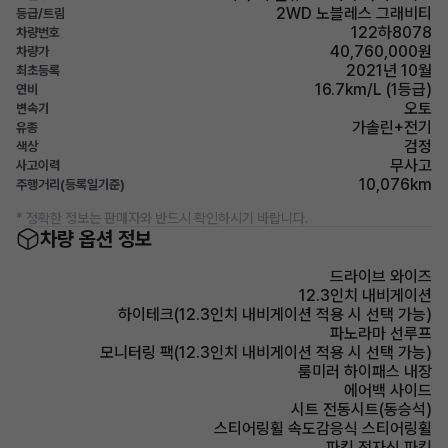
2WD 노블레스 그래비티
등급/트림
122하8078
차량번호
40,760,000원
차량가
2021년 10월
최초등록
16.7km/L (1등급)
연비
오토
변속기
가솔린+전기
유종
검정
색상
무사고
사고이력
10,076km
주행거리(등록일기준)
* 정확한 정보는 판매자와 반드시 확인하시기 바랍니다.
차량 옵션 정보
드라이브 와이즈
12.3인치 내비게이션
하이테크(12.3인치 내비게이션 적용 시 선택 가능)
파노라마 선루프
모니터링 팩(12.3인치 내비게이션 적용 시 선택 가능)
룸미러 하이패스 내장
에어백 사이드
시트 전동시트(동승석)
스티어링휠 속도감응식 스티어링휠
파킹 전자식 파킹