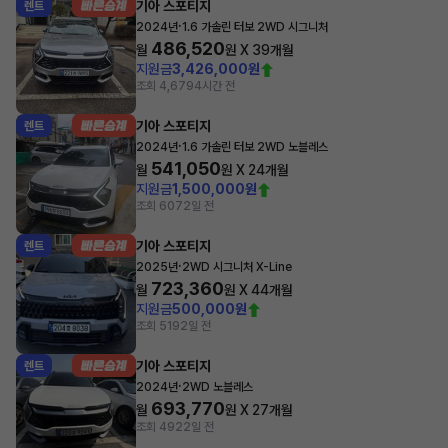
기아 스포티지
렌트
·
2024년
1.6 가솔린 터보 2WD 시그니처
486,520
월
원 X
39
개월
지원금
3,426,000원
조회 4,679
4시간 전
기아 스포티지
렌트
·
2024년
1.6 가솔린 터보 2WD 노블레스
541,050
월
원 X
24
개월
지원금
1,500,000원
조회 607
2일 전
기아 스포티지
렌트
·
2025년
2WD 시그니처 X-Line
723,360
월
원 X
44
개월
지원금
500,000원
조회 519
2일 전
기아 스포티지
렌트
·
2024년
2WD 노블레스
693,770
월
원 X
27
개월
조회 492
2일 전