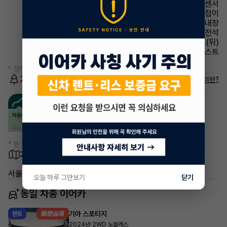
주차보조 전방감지센서
사이드미러 전동접이
스티어링휠 열선내장
에어백 운전석
시트 열선시트(뒤)
헤드램프 하이빔 어시스트
* 정확한 정보는 판매자와 반드시 확인하시기 바랍니다.
저공해차량 정보
저공해차량이란?
공항주차장
공영주차장
50% 할인
50% 할인
* 본 정보는 지자체마다 다를 수 있으니 실제 정보와 확인해 주세요.
차량 위치
서울 강남구 논현동
오늘 하루 그만보기
닫기
동일 차종 이어카
기아 스포티지
렌트
·
2024년
2WD 노블레스