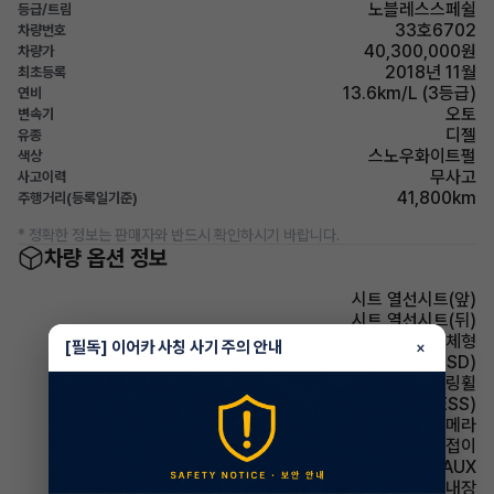
노블레스스페쉴
등급/트림
33호6702
차량번호
40,300,000원
차량가
2018년 11월
최초등록
13.6km/L (3등급)
연비
오토
변속기
디젤
유종
스노우화이트펄
색상
무사고
사고이력
41,800km
주행거리(등록일기준)
* 정확한 정보는 판매자와 반드시 확인하시기 바랍니다.
차량 옵션 정보
시트 열선시트(앞)
시트 열선시트(뒤)
사이드미러 방향지시등 일체형
[필독] 이어카 사칭 사기 주의 안내
×
주행안전 후측방경보시스템(BSD)
스티어링휠 속도감응식 스티어링휠
주행안전 급제동경보시스템(ESS)
주차보조 후방카메라
사이드미러 전동접이
유무선단자 AUX
스티어링휠 열선내장