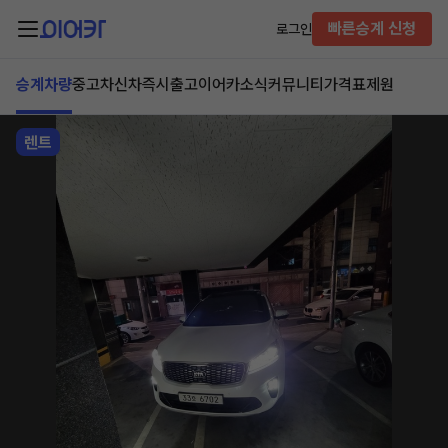
빠른승계 신청
로그인
승계차량
중고차
신차즉시출고
이어카소식
커뮤니티
가격표
제원
렌트