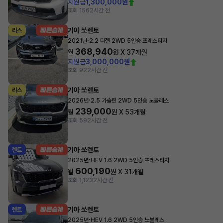
지원금
1,300,000원
조회 156
2시간 전
기아 쏘렌토
리스
·
2021년
2.2 디젤 2WD 5인승 프레스티지
368,940
월
원 X
37
개월
지원금
3,000,000원
조회 92
2시간 전
기아 쏘렌토
리스
·
2026년
2.5 가솔린 2WD 5인승 노블레스
239,000
월
원 X
53
개월
조회 59
2시간 전
기아 쏘렌토
렌트
·
2025년
HEV 1.6 2WD 5인승 프레스티지
600,190
월
원 X
31
개월
조회 1,123
2시간 전
기아 쏘렌토
렌트
·
2025년
HEV 1.6 2WD 5인승 노블레스