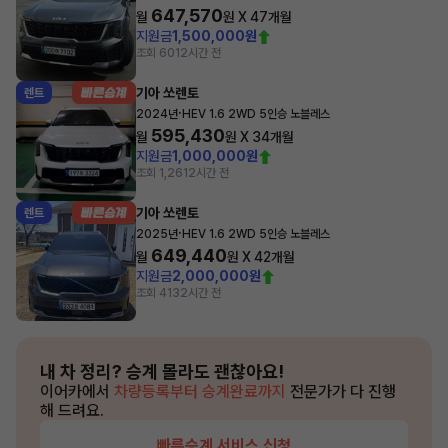
647,570
월
원 X
47
개월
지원금
1,500,000원
조회 601
2시간 전
기아 쏘렌토
렌트
·
2024년
HEV 1.6 2WD 5인승 노블레스
595,430
월
원 X
34
개월
지원금
1,000,000원
조회 1,261
2시간 전
기아 쏘렌토
렌트
·
2025년
HEV 1.6 2WD 5인승 노블레스
649,440
월
원 X
42
개월
지원금
2,000,000원
조회 413
2시간 전
내 차 정리?
승계 몰라도 괜찮아요!
이어카에서
차량등록부터 승계완료까지
전문가가 다 진행
해 드려요.
빠른승계 서비스 신청