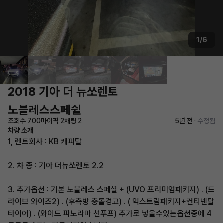
1/6
2018 기아 더 뉴쏘렌토
노블레스스페쉴
조회수 700
마이픽 2
채팅 2
5년 전 ·
수정됨
차량 소개
1, 렌트회사 : KB 캐피탈
2. 차 종 : 기아 더뉴쏘렌토 2.2
3. 추가옵션 : 기본 노블레스 스페셜 + (UVO 프리미엄패키지) . (드
라이브 와이즈2) . (후측방 충돌경고) . ( 익스트림패키지+컨티넨탈
타이어) . (와이드 파노라마 선푸프) 추가로 넣을수있는옵션중에 4