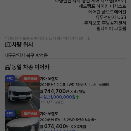
주행안전 샤시 통합 제어 시스템(VSM)
헤드램프 하이빔 어시스트
에어컨 풀오토에어컨
유무선단자 USB
주차보조 후방감지센서
휠타이어 크롬휠
* 정확한 정보는 판매자와 반드시 확인하시기 바랍니다.
차량 위치
대구광역시 북구 학정동
동일 차종 이어카
기아 쏘렌토
렌트
·
2025년
2.2 디젤 4WD 5인승 시그니처 그래비티
744,700
월
원 X
42
개월
지원금
1,000,000원
조회 1,179
방금전
기아 쏘렌토
렌트
·
2024년
HEV 1.6 2WD 5인승 노블레스
674,400
월
원 X
30
개월