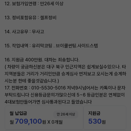
12. 보험가입연령 : 만26세 이상
13. 정비포함유뮤 : 셀프정비
14. 사고유무 : 무사고
15. 작업내역 : 유리막코팅 . 브이쿨썬팅.사이드스텝
16. 지원금 400만원. 대차는 죄송합니다.
​( 차량이 궁금하신분은 대구 북구 인근지역은 쉽게보실수있으나. 타
지역분들은 거리가 거리인만큼 승계심사 먼저보고 오시는게 승계하
시는분 한테 좋을것같습니다.)
17. 전화번호 : 010-5530-5016 저녁9시넘어서는 카톡이나 문자
부탁드립니다​ 신용등급문의가많으신데 5~6 등급인분은 연체없이
4대보험만들어가면 심사통과된다고 들었습니다
월 납입금
지원금
만 26세 이상
709,100
530
월
원 X 0개월
원