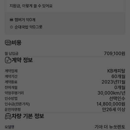
지원금, 이렇게 쓸 수 있어요
🍔 햄버거 약0개
🍲 순대국밥 약0그릇
비용
709,100원
월 납입금
계약 정보
KB캐피탈
계약업체
60개월
계약기간
2023년11월
계약종료
0개월
잔여개월
30,000km/년
약정주행거리
선택인수
인수방법
14,800,000원
인수금(잔존가치)
만26세 이상
운전자연령
차량 기본 정보
기아 더 뉴쏘렌토
모델명