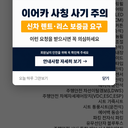
스티어링휠 가죽스티어링휠
스티어링휠 텔레스코픽 스티어링
헤드램프 LED
룸미러 전자식 룸미러(ECM)
에어백 커튼
시트 통풍시트(동승석)
휠타이어 알루미늄휠
사이드미러 후진각도조절
시트 전동시트(동승석)
룸미러 하이패스 내장
에어백 사이드
헤드램프 프로젝션 타입
시트 메모리시트(운전석)
주차보조 전방감지센서
오늘 하루 그만보기
닫기
시트 전동시트(운전석)
에어백 운전석
주행안전 차선이탈경보(LDWS)
주행안전 차체자세제어장치(VDC,ESC,ESP)
시트 가죽시트
시트 통풍시트(운전석)
에어백 동승석
파킹 전자식 파킹
유무선단자 블루투스