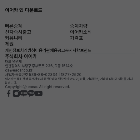
이어카 앱 다운로드
빠른승계
승계차량
신차즉시출고
이어카소식
커뮤니티
가격표
제원
개인정보처리방침
이용약관
채용공고
공지사항
브랜드
주식회사 이어카
대표 유우재
인천광역시 부평구 주부토로 236, D동 1514호
cs@eacar.co.kr
사업자 등록번호 539-88-02334 | 1877-2520
이어카는 통신판매 중개자로서 통신판매의 당사자가 아니며, 상품, 거래정보, 거래에 대하여 책임을 지지
않습니다.
Copyrightⓒ eacar. All right reserved.