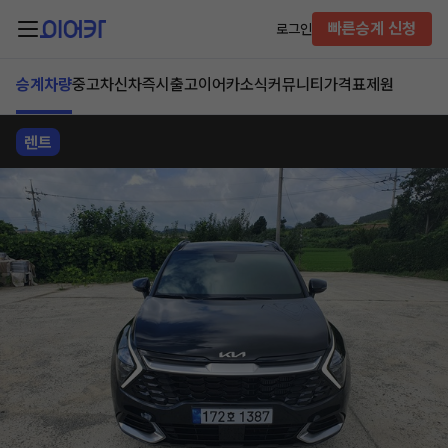
빠른승계 신청
로그인
승계차량
중고차
신차즉시출고
이어카소식
커뮤니티
가격표
제원
렌트