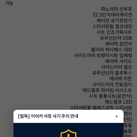
가능
파노라마 선루프
12.3인치내비게이션
에어컨 공기청정기
스티어링휠 열선내장
시트 인조가죽시트
유무선단자 USB
에어백 운전석
룸미러 하이패스 내장
사이드미러 방향지시등 일체형
에어백 사이드
사이드미러 열선
유무선단자 블루투스
에어백 커튼
사이드미러 전동접이
헤드램프 하이빔 어시스트
시트 통풍시트(운전석)
헤드램프 LED
스티어링휠 텔레스코픽 스티어링
주차보조 전방감지센서
[필독] 이어카 사칭 사기 주의 안내
×
시트 통풍시트(동승석)
스티어링휠 속도감응식 스티어링휠
휠타이어 알루미늄휠
시트 열선시트(앞)