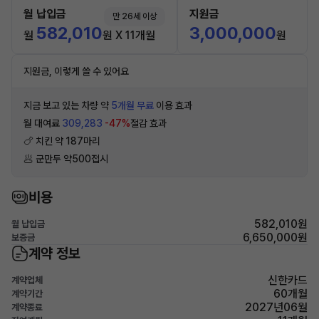
월 납입금
지원금
만 26세 이상
582,010
3,000,000
월
원 X 11개월
원
지원금, 이렇게 쓸 수 있어요
지금 보고 있는 차량 약
5개월 무료
이용 효과
월 대여료
309,283
-47%
절감 효과
🍗 치킨 약 187마리
🥟 군만두 약500접시
비용
582,010원
월 납입금
6,650,000원
보증금
계약 정보
신한카드
계약업체
60개월
계약기간
2027년06월
계약종료