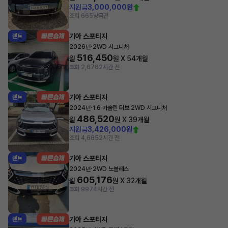
지원금
3,000,000원
조회 665
방금전
기아 스포티지
렌트
·
2026년
2WD 시그니처
516,450
월
원 X
54
개월
조회 2,676
2시간 전
기아 스포티지
렌트
·
2024년
1.6 가솔린 터보 2WD 시그니처
486,520
월
원 X
39
개월
지원금
3,426,000원
조회 4,685
2시간 전
기아 스포티지
렌트
·
2024년
2WD 노블레스
605,176
월
원 X
32
개월
조회 997
4시간 전
기아 스포티지
렌트