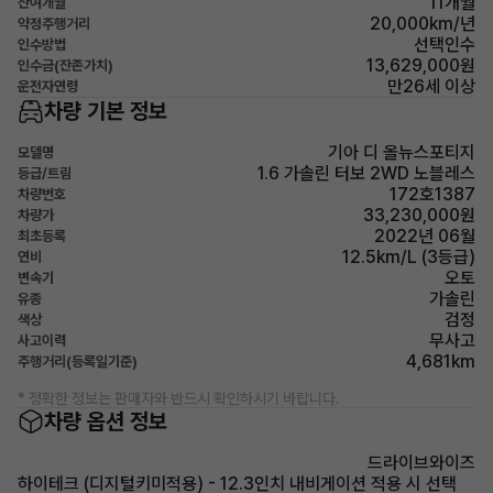
11개월
잔여개월
20,000km/년
약정주행거리
선택인수
인수방법
13,629,000원
인수금(잔존가치)
만26세 이상
운전자연령
차량 기본 정보
기아 디 올뉴스포티지
모델명
1.6 가솔린 터보 2WD 노블레스
등급/트림
172호1387
차량번호
33,230,000원
차량가
2022년 06월
최초등록
12.5km/L (3등급)
연비
오토
변속기
가솔린
유종
검정
색상
무사고
사고이력
4,681km
주행거리(등록일기준)
* 정확한 정보는 판매자와 반드시 확인하시기 바랍니다.
차량 옵션 정보
드라이브와이즈
하이테크 (디지털키미적용) - 12.3인치 내비게이션 적용 시 선택