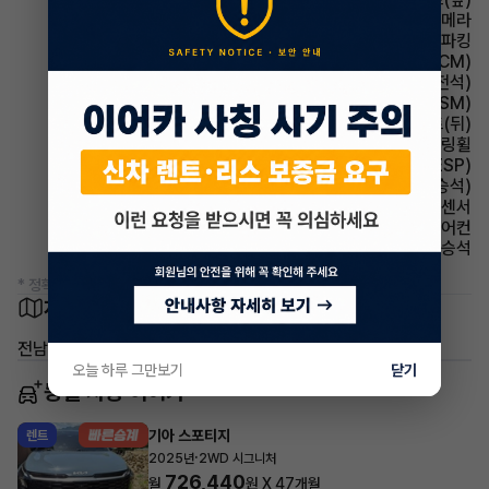
주차보조 후방카메라
파킹 전자식 파킹
룸미러 전자식 룸미러(ECM)
시트 전동시트(운전석)
주행안전 샤시 통합 제어 시스템(VSM)
시트 열선시트(뒤)
스티어링휠 가죽스티어링휠
주행안전 차체자세제어장치(VDC,ESC,ESP)
시트 전동시트(동승석)
주차보조 후방감지센서
에어컨 풀오토에어컨
에어백 동승석
* 정확한 정보는 판매자와 반드시 확인하시기 바랍니다.
차량 위치
전남 목포시 용당동
오늘 하루 그만보기
닫기
동일 차종 이어카
기아 스포티지
렌트
·
2025년
2WD 시그니처
726,440
월
원 X
47
개월