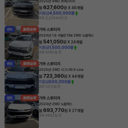
·
2025년
4WD 프레스티지
627,600
월
원 X
46
개월
지원금
4,500,000원
조회 2,225
4시간 전
기아 스포티지
렌트
·
2024년
1.6 가솔린 터보 2WD 노블레스
541,050
월
원 X
24
개월
지원금
1,500,000원
조회 608
2일 전
기아 스포티지
렌트
·
2025년
2WD 시그니처 X-Line
723,360
월
원 X
44
개월
지원금
500,000원
조회 521
2일 전
기아 스포티지
렌트
·
2024년
2WD 노블레스
693,770
월
원 X
27
개월
조회 495
2일 전