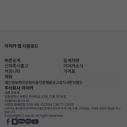
이어카 앱 다운로드
빠른승계
승계차량
신차즉시출고
이어카소식
커뮤니티
가격표
제원
개인정보처리방침
이용약관
채용공고
공지사항
브랜드
주식회사 이어카
대표 유우재
인천광역시 부평구 주부토로 236, D동 1514호
cs@eacar.co.kr
사업자 등록번호 539-88-02334 | 1877-2520
이어카는 통신판매 중개자로서 통신판매의 당사자가 아니며, 상품, 거래정보, 거래에 대하여 책임을 지지
않습니다.
Copyrightⓒ eacar. All right reserved.