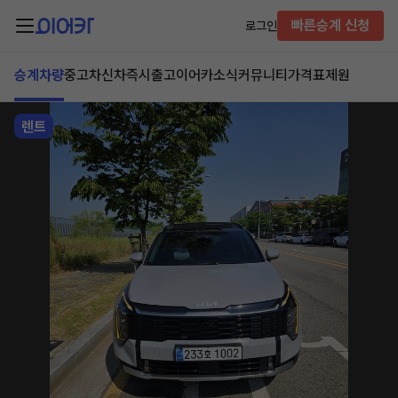
빠른승계 신청
로그인
승계차량
중고차
신차즉시출고
이어카소식
커뮤니티
가격표
제원
렌트