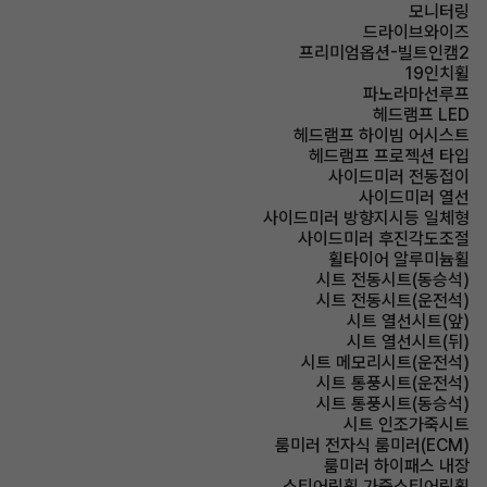
모니터링
드라이브와이즈
프리미엄옵션-빌트인캠2
19인치휠
파노라마선루프
헤드램프 LED
헤드램프 하이빔 어시스트
헤드램프 프로젝션 타입
사이드미러 전동접이
사이드미러 열선
사이드미러 방향지시등 일체형
사이드미러 후진각도조절
휠타이어 알루미늄휠
시트 전동시트(동승석)
시트 전동시트(운전석)
시트 열선시트(앞)
시트 열선시트(뒤)
시트 메모리시트(운전석)
시트 통풍시트(운전석)
시트 통풍시트(동승석)
시트 인조가죽시트
룸미러 전자식 룸미러(ECM)
룸미러 하이패스 내장
스티어링휠 가죽스티어링휠