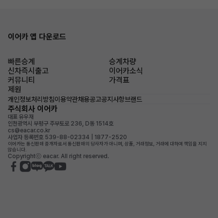
이어카 앱 다운로드
빠른승계
승계차량
신차즉시출고
이어카소식
커뮤니티
가격표
제원
개인정보처리방침
이용약관
채용공고
공지사항
브랜드
주식회사 이어카
대표 유우재
인천광역시 부평구 주부토로 236, D동 1514호
cs@eacar.co.kr
사업자 등록번호 539-88-02334 | 1877-2520
이어카는 통신판매 중개자로서 통신판매의 당사자가 아니며, 상품, 거래정보, 거래에 대하여 책임을 지지
않습니다.
Copyrightⓒ eacar. All right reserved.