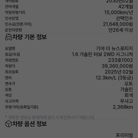
2030년02월
계약종료
42개월
잔여개월
15,000km/년
약정주행거리
선택인수
인수방법
21,648,000원
인수금(잔존가치)
만26세 이상
운전자연령
차량 기본 정보
기아 더 뉴스포티지
모델명
1.6 가솔린 터보 2WD 시그니처
등급/트림
233호1002
차량번호
39,360,000원
차량가
2025년 02월
최초등록
12.3km/L (3등급)
연비
오토
변속기
가솔린
유종
회색
색상
무사고
사고이력
2,368km
주행거리(등록일기준)
* 정확한 정보는 판매자와 반드시 확인하시기 바랍니다.
차량 옵션 정보
프리미엄