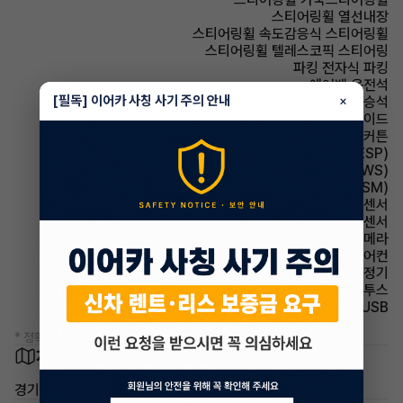
스티어링휠 열선내장
스티어링휠 속도감응식 스티어링휠
스티어링휠 텔레스코픽 스티어링
파킹 전자식 파킹
에어백 운전석
[필독] 이어카 사칭 사기 주의 안내
에어백 동승석
×
에어백 사이드
에어백 커튼
주행안전 차체자세제어장치(VDC,ESC,ESP)
주행안전 차선이탈경보(LDWS)
주행안전 샤시 통합 제어 시스템(VSM)
주차보조 전방감지센서
주차보조 후방감지센서
주차보조 후방카메라
에어컨 풀오토에어컨
에어컨 공기청정기
유무선단자 블루투스
유무선단자 USB
* 정확한 정보는 판매자와 반드시 확인하시기 바랍니다.
차량 위치
경기 시흥시