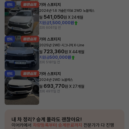
기아 스포티지
렌트
·
2024년
1.6 가솔린 터보 2WD 노블레스
541,050
월
원 X
24
개월
지원금
1,500,000원
조회 606
1일 전
기아 스포티지
렌트
·
2025년
2WD 시그니처 X-Line
723,360
월
원 X
44
개월
지원금
500,000원
조회 518
1일 전
기아 스포티지
렌트
·
2024년
2WD 노블레스
693,770
월
원 X
27
개월
조회 491
1일 전
내 차 정리?
승계 몰라도 괜찮아요!
이어카에서
차량등록부터 승계완료까지
전문가가 다 진행