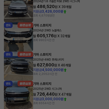
·
2024년
1.6 가솔린 터보 2WD 시그니처
486,520
월
원 X
39
개월
지원금
3,426,000원
조회 4,670
방금전
기아 스포티지
렌트
·
2024년
2WD 노블레스
605,176
월
원 X
32
개월
조회 990
2시간 전
기아 스포티지
렌트
·
2025년
4WD 프레스티지
627,600
월
원 X
46
개월
지원금
4,500,000원
조회 2,205
2시간 전
기아 스포티지
렌트
·
2025년
2WD 시그니처
726,440
월
원 X
47
개월
지원금
3,000,000원
조회 655
4시간 전