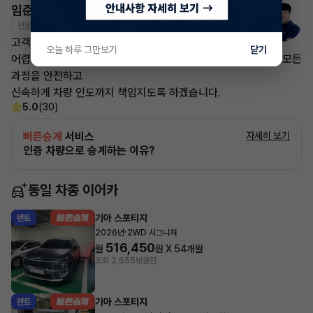
임준영 매니저
전문교육수료
자격인증완료
고객님의 만족이 첫번째 목표입니다.
오늘 하루 그만보기
닫기
어렵고 복잡한 리스/렌트 처분 손실은 줄이고 빠른승계 처리로 모든
과정을 안전하고
신속하게 차량 인도까지 책임지도록 하겠습니다.
5.0
(30)
빠른승계
서비스
자세히 보기
인증 차량으로 승계하는 이유?
동일 차종 이어카
기아 스포티지
렌트
·
2026년
2WD 시그니처
516,450
월
원 X
54
개월
조회 2,655
방금전
기아 스포티지
렌트