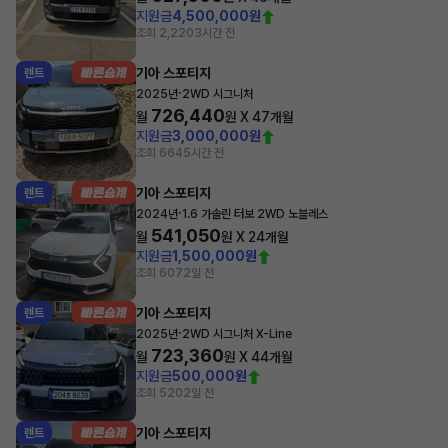
지원금
4,500,000원
조회 2,220
3시간 전
기아 스포티지
렌트
·
2025년
2WD 시그니처
726,440
월
원 X
47
개월
지원금
3,000,000원
조회 664
5시간 전
기아 스포티지
렌트
·
2024년
1.6 가솔린 터보 2WD 노블레스
541,050
월
원 X
24
개월
지원금
1,500,000원
조회 607
2일 전
기아 스포티지
렌트
·
2025년
2WD 시그니처 X-Line
723,360
월
원 X
44
개월
지원금
500,000원
조회 520
2일 전
기아 스포티지
렌트