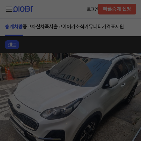
빠른승계 신청
로그인
승계차량
중고차
신차즉시출고
이어카소식
커뮤니티
가격표
제원
렌트