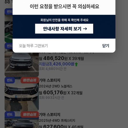
동일 차종 이어카
기아 스포티지
렌트
·
2026년
2WD 시그니처
516,450
월
원 X
54
개월
조회 2,674
방금전
오늘 하루 그만보기
닫기
기아 스포티지
렌트
·
2024년
1.6 가솔린 터보 2WD 시그니처
486,520
월
원 X
39
개월
지원금
3,426,000원
조회 4,680
1시간 전
기아 스포티지
렌트
·
2024년
2WD 노블레스
605,176
월
원 X
32
개월
조회 993
2시간 전
기아 스포티지
렌트
·
2025년
4WD 프레스티지
627,600
월
원 X
46
개월