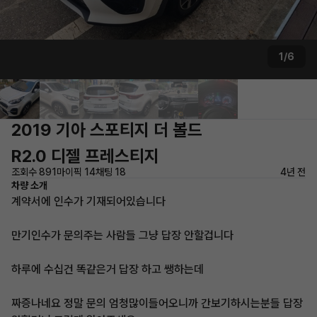
1/6
2019 기아 스포티지 더 볼드
R2.0 디젤 프레스티지
조회수 891
마이픽 14
채팅 18
4년 전
차량 소개
계약서에 인수가 기재되어있습니다
만기인수가 문의주는 사람들 그냥 답장 안할겁니다
하루에 수십건 똑같은거 답장 하고 쌩하는데
짜증나네요 정말 문의 엄청많이들어오니까 간보기하시는분들 답장