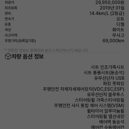
26,950,000원
차량가
2019년 01월
최초등록
14.4km/L (2등급)
연비
오토
변속기
디젤
유종
화이트
색상
무사고
사고이력
69,000km
주행거리(등록일기준)
* 정확한 정보는 판매자와 반드시 확인하시기 바랍니다.
차량 옵션 정보
시트 인조가죽시트
시트 통풍시트(동승석)
유무선단자 USB
파킹 풋파킹
주행안전 차체자세제어장치(VDC,ESC,ESP)
유무선단자 블루투스
스티어링휠 가죽스티어링휠
주행안전 샤시 통합 제어 시스템(VSM)
휠타이어 알루미늄휠
스티어링휠 열선내장
에어백 동승석
에어컨 수동에어컨