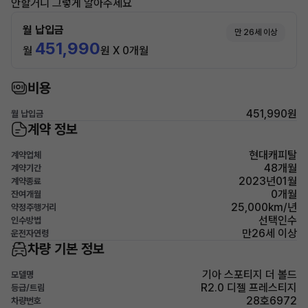
안할거니 그렇게 알아주세요
월 납입금
만 26세 이상
451,990
월
원 X 0개월
비용
451,990원
월 납입금
계약 정보
현대캐피탈
계약업체
48개월
계약기간
2023년01월
계약종료
0개월
잔여개월
25,000km/년
약정주행거리
선택인수
인수방법
만26세 이상
운전자연령
차량 기본 정보
기아 스포티지 더 볼드
모델명
R2.0 디젤 프레스티지
등급/트림
28호6972
차량번호