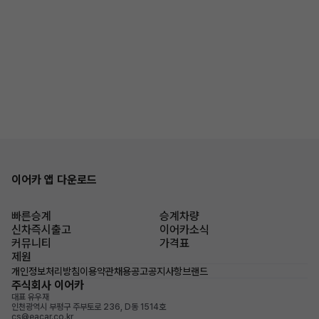
이어카 앱 다운로드
빠른승계
승계차량
신차즉시출고
이어카소식
커뮤니티
가격표
제원
개인정보처리방침
이용약관
채용공고
공지사항
브랜드
주식회사 이어카
대표 유우재
인천광역시 부평구 주부토로 236, D동 1514호
cs@eacar.co.kr