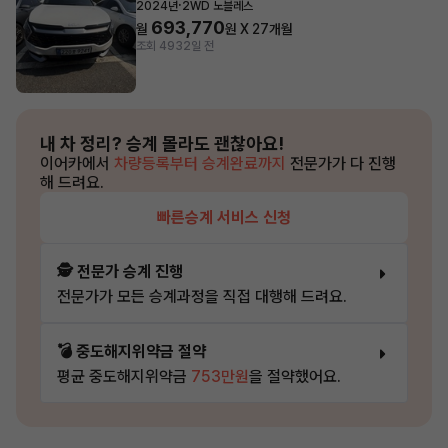
·
2024년
2WD 노블레스
693,770
월
원 X
27
개월
조회 493
2일 전
내 차 정리?
승계 몰라도 괜찮아요!
이어카에서
차량등록부터 승계완료까지
전문가가 다 진행
해 드려요.
빠른승계 서비스 신청
🕵️ 전문가 승계 진행
전문가가 모든 승계과정을 직접 대행해 드려요.
💣 중도해지위약금 절약
평균 중도해지위약금
753만원
을 절약했어요.