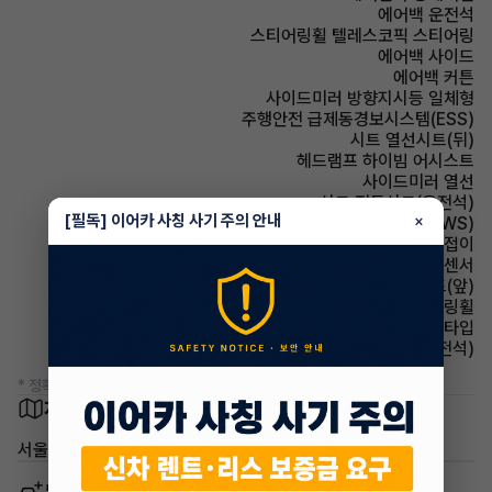
에어백 운전석
스티어링휠 텔레스코픽 스티어링
에어백 사이드
에어백 커튼
사이드미러 방향지시등 일체형
주행안전 급제동경보시스템(ESS)
시트 열선시트(뒤)
헤드램프 하이빔 어시스트
사이드미러 열선
시트 전동시트(운전석)
[필독] 이어카 사칭 사기 주의 안내
×
주행안전 차선이탈경보(LDWS)
사이드미러 전동접이
주차보조 후방감지센서
시트 열선시트(앞)
스티어링휠 속도감응식 스티어링휠
헤드램프 프로젝션 타입
시트 통풍시트(운전석)
* 정확한 정보는 판매자와 반드시 확인하시기 바랍니다.
차량 위치
서울 성동구 성수동2가