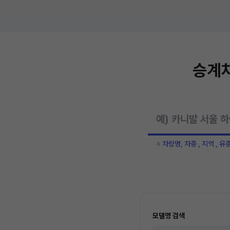
승계차
※
차량명, 차종 , 지역 , 유
모델명 검색