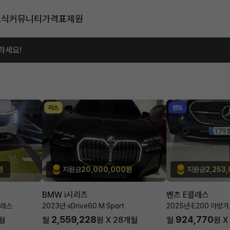
소식
커뮤니티
가격표
제원
하세요!
리스
렌트
원
지원금
20,000,000원
지원금
2,253
BMW i시리즈
벤츠 E클래스
블레스
2023년
·
xDrive60 M Sport
2025년
·
E200 아방
2,559,228
924,770
월
월
원 X
28
개월
월
원 X