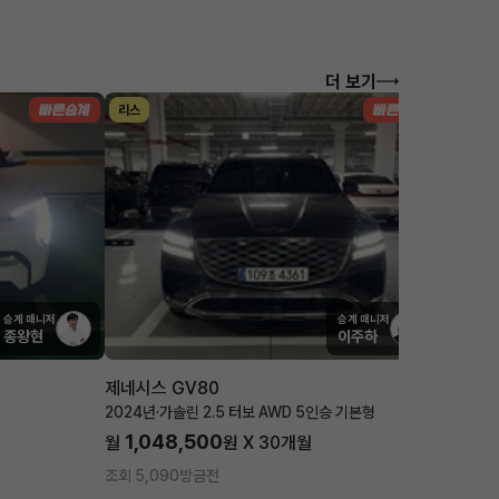
더 보기
리스
렌트
승계 매니저
승계 매니저
종왕현
이주하
제네시스 GV80
기아 스
2024년
·
가솔린 2.5 터보 AWD 5인승 기본형
2024년
·
1,048,500
605
월
원 X
30
개월
월
조회 5,090
방금전
조회 977