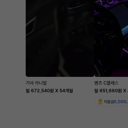
기아 카니발
벤츠 C클래스
월 672,540원 X 54개월
월 651,660원 X
지원금
5,000