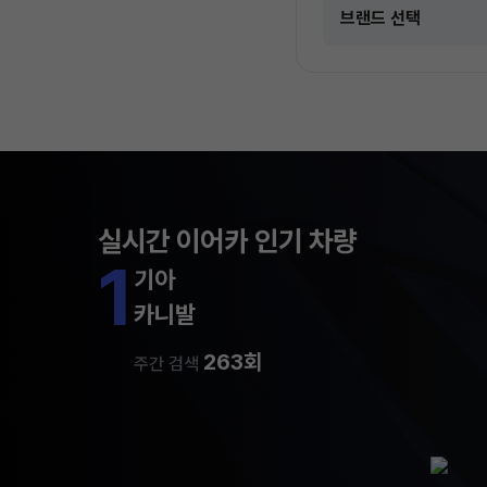
실시간 이어카 인기 차량
1
기아
카니발
263회
주간 검색