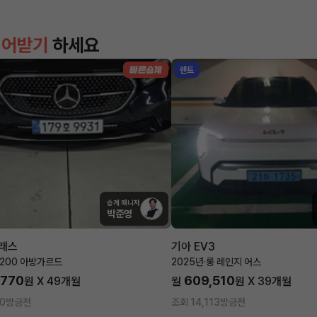
이어받기
하세요
렌트
승계 매니저
박준영
클래스
기아 EV3
E200 아방가르드
2025년
·
롱 레인지 어스
,770
609,510
원 X
49
개월
월
원 X
39
개월
0
방금전
조회 14,113
방금전