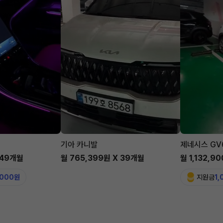
기아 카니발
제네시스 GV
 49개월
월 765,399원 X 39개월
월 1,132,9
,000원
지원금
1