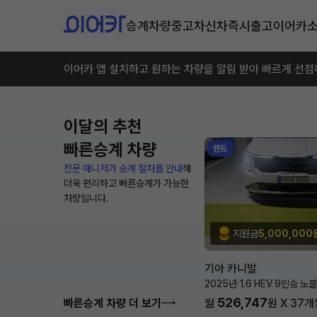
승계차량
중고차
신차즉시출고
이어카
이어카 앱 설치하고 원하는 차량을 알림 받아 빠르게 선점
이달의 추천
빠른승계 차량
렌트
전문 매니저가 승계 절차를 안내
해
더욱 편리하고 빠른승계가 가능한
차량입니다.
지원금
5,000,000
기아 카니발
2025년
·
1.6 HEV 9인승 노
526,747
빠른승계 차량 더 보기
월
원 X
37
개