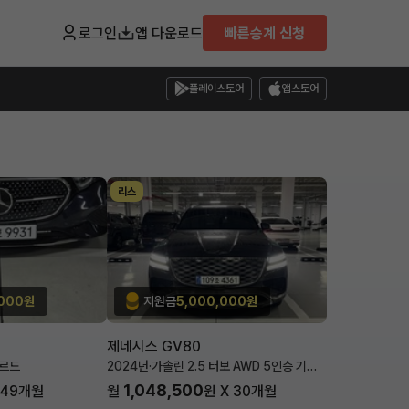
로그인
앱 다운로드
빠른승계 신청
플레이스토어
앱스토어
리스
,000원
지원금
5,000,000원
제네시스 GV80
가르드
2024년
·
가솔린 2.5 터보 AWD 5인승 기본
형
1,048,500
49
개월
월
원 X
30
개월