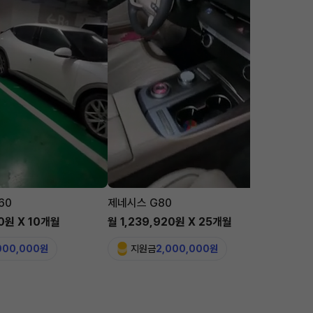
60
제네시스 G80
맥라렌 
00원 X 10개월
월 1,239,920원 X 25개월
월 5,6
,000,000원
지원금
2,000,000원
지