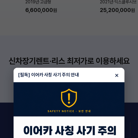
2019년
·
고급형
2021년
·
익스클루시브
6,600,000
25,200,000
원
원
신차장기렌트·리스 최저가로 이용하세요
더 보기
×
[필독] 이어카 사칭 사기 주의 안내
182
상담 진행 중