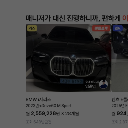
매니저가 대신 진행하니까, 편하게
리스
렌트
승계 매니저
임준영
BMW i시리즈
벤츠 E
2023년
·
xDrive60 M Sport
2025년
·
2,559,228
924
월
원 X
28
개월
월
조회 648
방금전
조회 2,87