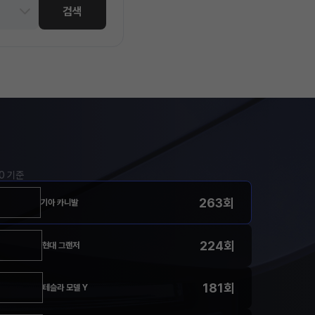
검색
00 기준
263회
기아 카니발
224회
현대 그랜저
181회
테슬라 모델 Y