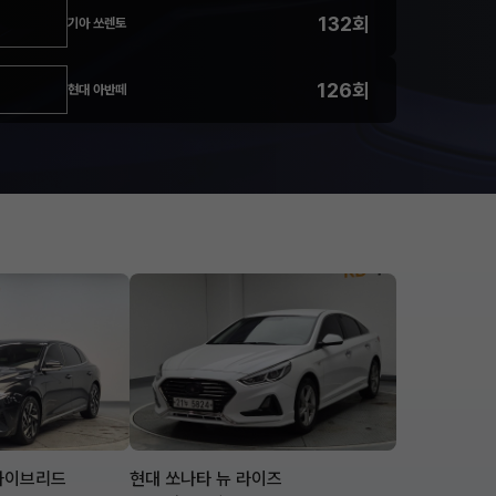
132회
기아 쏘렌토
126회
현대 아반떼
 하이브리드
현대 쏘나타 뉴 라이즈