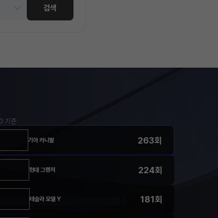
검색
00 기준
263회
기아 카니발
224회
현대 그랜저
181회
테슬라 모델 Y