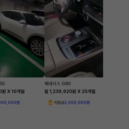
60
제네시스 G80
맥라렌 
00원 X 10개월
월 1,239,920원 X 25개월
월 5,6
,000,000원
지원금
2,000,000원
지