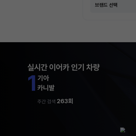
실시간 이어카 인기 차량
1
기아
카니발
263회
주간 검색