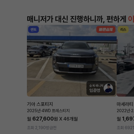
매니저가 대신 진행하니까, 편하게
렌트
리스
승계 매니저
임준영
기아 스포티지
마세라티
2025년
·
4WD 프레스티지
2022년
·
2
627,600
1,69
월
원 X
46
개월
월
조회 2,190
방금전
조회 692