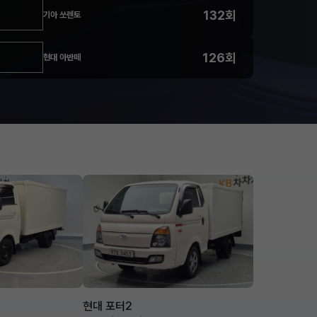
132회
기아 쏘렌토
126회
현대 아반떼
현대 포터2