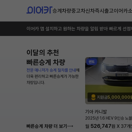
승계차량
중고차
신차즉시출고
이어카
이어카 앱 설치하고 원하는 차량을 알림 받아 빠르게 선점
이달의 추천
빠른승계 차량
렌트
전문 매니저가 승계 절차를 안내
해
더욱 편리하고 빠른승계가 가능한
차량입니다.
지원금
5,000,000
기아 카니발
2025년
·
1.6 HEV 9인승 노
526,747
빠른승계 차량 더 보기
월
원 X
37
개