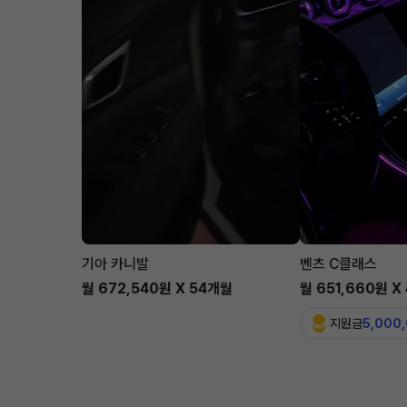
기아 카니발
벤츠 C클래스
월 672,540원 X 54개월
월 651,660원 X
지원금
5,000