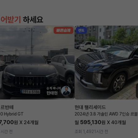
이어받기
하세요
렌트
승계 매니저
한태현
 르반떼
현대 팰리세이드
.0 Hybrid GT
2024년
·
3.8 가솔린 AWD 7인승 르
7,700
595,130
원 X
24
개월
월
원 X
40
개월
1시간 전
조회 1,492
1시간 전