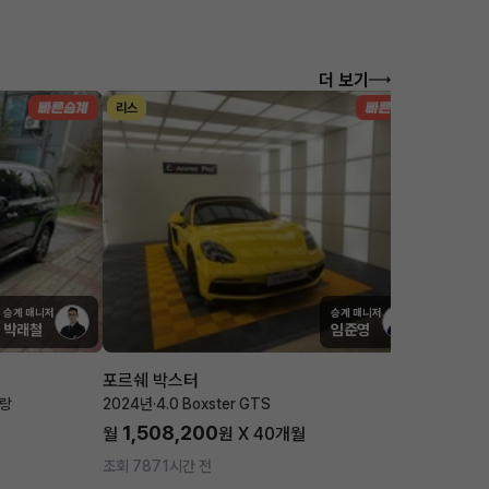
더 보기
리스
렌트
승계 매니저
승계 매니저
박래철
임준영
포르쉐 박스터
기아 카
블랑
2024년
·
4.0 Boxster GTS
2025년
·
1,508,200
642
월
원 X
40
개월
월
조회 787
1시간 전
조회 3,8