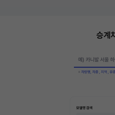
승계차
※
차량명, 차종 , 지역 , 유
모델명 검색