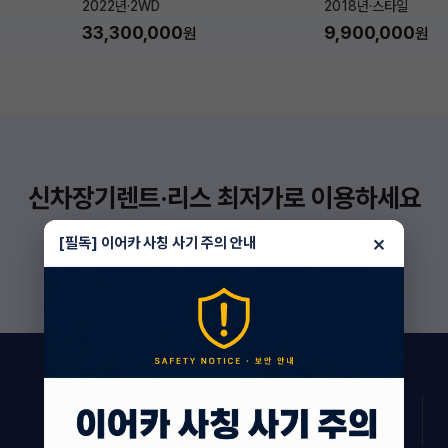
2022년
·
2WD
2018년
·
스타일
33,300,000
9,900,000
원
원
신차장기렌트·리스 최저가로 이용하세요
더 보기
×
[필독] 이어카 사칭 사기 주의 안내
182
상담 진행 중