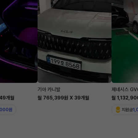
기아 카니발
제네시스 GV
 49개월
월 765,399원 X 39개월
월 1,132,9
,000원
지원금
1