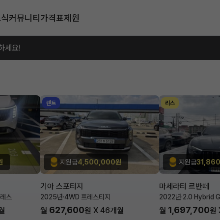
소식
커뮤니티
가격표
제원
하세요!
렌트
리스
원
지원금
4,500,000원
지원금
31,86
기아 스포티지
마세라티 르반떼
블레스
2025년
·
4WD 프레스티지
2022년
·
2.0 Hybrid 
627,600
1,697,700
월
월
원 X
46
개월
월
원 