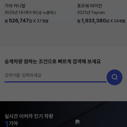
기아 카니발
포르쉐 타이칸
2025년
·
1.6 HEV 9인승 노블레스
2023년
·
Taycan
526,747
1,933,380
월
원 X
37
개월
월
원 X
24
개월
승계차량 원하는 조건으로 빠르게 검색해 보세요
검색어를 입력하세요
실시간 이어카 인기 차량
1
기아