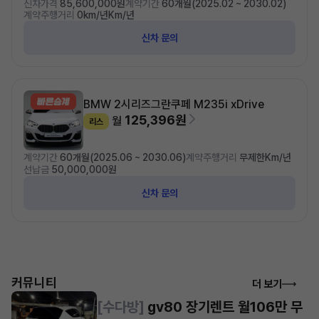
신차가격
85,600,000원
계약기간
60개월(2025.02 ~ 2030.02)
계약주행거리
0km/년Km/년
신차 문의
BMW 2시리즈
그란쿠페 M235i xDrive
125,396원
월
리스
계약기간
60개월(2025.06 ~ 2030.06)
계약주행거리
무제한Km/년
선납금
50,000,000원
신차 문의
커뮤니티
더 보기
[수다방]
gv80 장기렌트 월106만 무