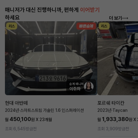
매니저가 대신 진행하니까, 편하게
이어받기
하세요
더 보기
리스
리스
승계 매니저
이주하
현대 아반떼
포르쉐 타이칸
2024년
·
스마트스트림 가솔린 1.6 인스퍼레이션
2023년
·
Taycan
450,100
1,933,380
월
원 X
23
개월
월
원 X
조회 6,545
방금전
조회 3,909
방금전