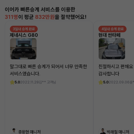
이어카 빠른승계 서비스를 이용한
311명
이 평균
832만원
을 절약했어요!
3일내 승계 완료
4일내 승계 완료
제네시스 G80
현대 싼타페
말그대로 빠른 승계가 되어서 너무 만족한
친절하시고 편해요
서비스였습니다.
감사합니다
5.0
2022.11.28
김** 고객님
5.0
2022.09.06
윤
종왕현 매니저
박래철 매니저