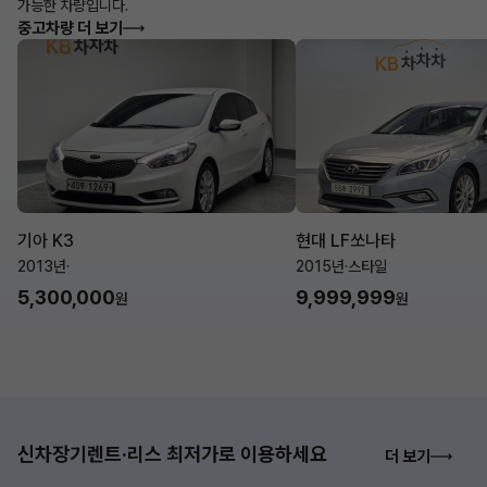
가능한 차량입니다.
중고차량 더 보기
기아 K3
현대 LF쏘나타
2013년
·
2015년
·
스타일
5,300,000
9,999,999
원
원
신차장기렌트·리스 최저가로 이용하세요
더 보기