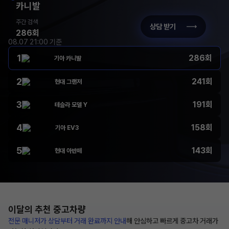
카니발
주간 검색
상담 받기
286회
08.07 21:00 기준
1
286회
기아 카니발
2
241회
현대 그랜저
3
191회
테슬라 모델 Y
4
158회
기아 EV3
5
143회
현대 아반떼
이달의 추천
중고차량
전문 매니저가 상담부터
거래 완료까지 안내
해
안심하고 빠르게 중고차 거래가