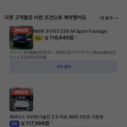
다른 고객들은 이런 조건으로 계약했어요
더 보기
BMW 3시리즈
330i M Sport Package
116,640원
월
리스
계약기간
60개월(2019.12 ~ 2024.12)
계약주행거리
0km/년Km/년
선납금
33,000,000원
신차 문의
제네시스 GV80
가솔린 2.5 터보 AWD 5인승 기본형
117,566원
월
렌트