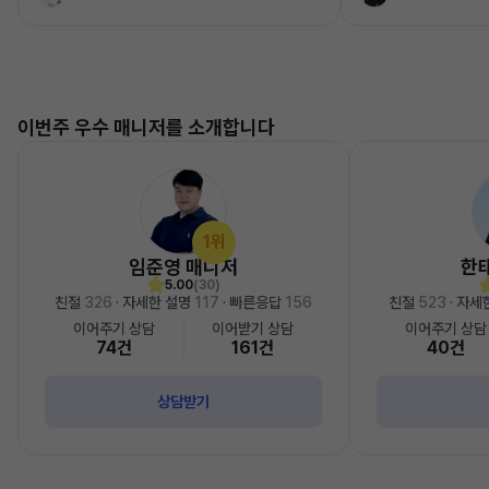
이번주 우수 매니저를 소개합니다
1위
임준영 매니저
한
5.00
(30)
친절
326
· 자세한 설명
117
· 빠른응답
156
친절
523
· 자세
이어주기 상담
이어받기 상담
이어주기 상담
74건
161건
40건
상담받기