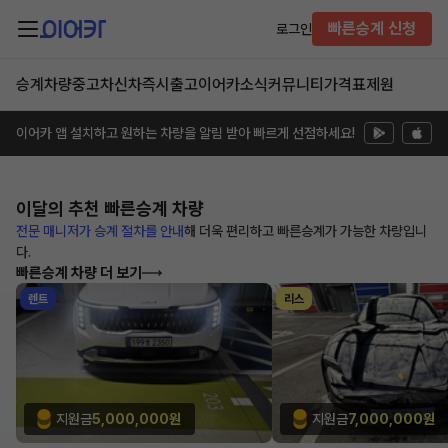
빠른승계 신청
로그인
승계차량
중고차
신차즉시출고
이어카소식
커뮤니티
가격표
제원
이어카 앱 설치하고 원하는 차량을 알림 받아 빠르게 선점하세요!
이달의 추천
빠른승계 차량
전문 매니저가 승계 절차를 안내
해
더욱 편리하고 빠른승계가 가능한
차량입니
다.
빠른승계 차량 더 보기
렌트
리스
지원금
5,000,000원
지원금
7,000,000원