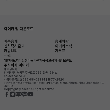
이어카 앱 다운로드
빠른승계
승계차량
신차즉시출고
이어카소식
커뮤니티
가격표
제원
개인정보처리방침
이용약관
채용공고
공지사항
브랜드
주식회사 이어카
대표 유우재
인천광역시 부평구 주부토로 236, D동 1514호
cs@eacar.co.kr
사업자 등록번호 539-88-02334 | 1877-2520
이어카는 통신판매 중개자로서 통신판매의 당사자가 아니며, 상품, 거래정보, 거래에 대하여 책임을 지지
않습니다.
Copyrightⓒ eacar. All right reserved.