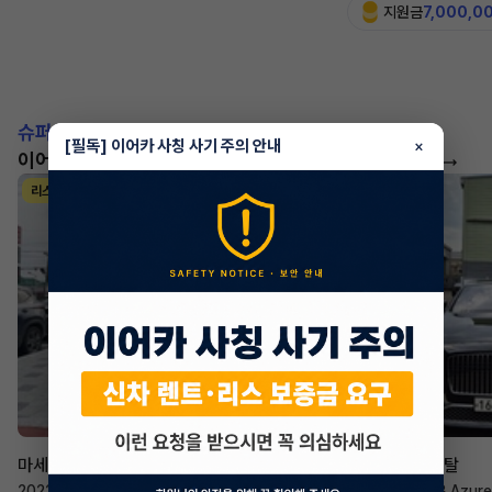
지원금
7,000,0
슈퍼카!
[필독] 이어카 사칭 사기 주의 안내
×
이어카에서 좋은 조건으로 만나보세요
더 보기
리스
리스
승계 매니저
한태현
마세라티 르반떼
벤틀리 컨티넨탈
2022년
·
2.0 Hybrid GT
2023년
·
4.0 V8 Azure