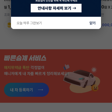
1,697,700
5,577,270
월
원 X
24
개월
월
원 X
조회 697
3시간 전
조회 7,550
2주 전
오늘 하루 그만보기
닫기
지원금
31,860,000원
지원금
50,000,
해지위약금 폭탄
걱정없이
매니저에게 내 차를 빠르게 정리해보세요!
내 차 등록하기