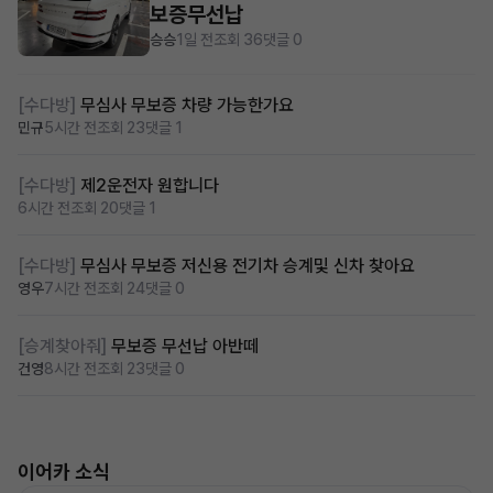
보증무선납
승승
1일 전
조회 36
댓글 0
[수다방]
무심사 무보증 차량 가능한가요
민규
5시간 전
조회 23
댓글 1
[수다방]
제2운전자 원합니다
6시간 전
조회 20
댓글 1
[수다방]
무심사 무보증 저신용 전기차 승계및 신차 찾아요
영우
7시간 전
조회 24
댓글 0
[승계찾아줘]
무보증 무선납 아반떼
건영
8시간 전
조회 23
댓글 0
이어카 소식