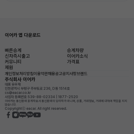
이어카 앱 다운로드
빠른승계
승계차량
신차즉시출고
이어카소식
커뮤니티
가격표
제원
개인정보처리방침
이용약관
채용공고
공지사항
브랜드
주식회사 이어카
대표 유우재
인천광역시 부평구 주부토로 236, D동 1514호
cs@eacar.co.kr
사업자 등록번호 539-88-02334 | 1877-2520
이어카는 통신판매 중개자로서 통신판매의 당사자가 아니며, 상품, 거래정보, 거래에 대하여 책임을 지지
않습니다.
Copyrightⓒ eacar. All right reserved.