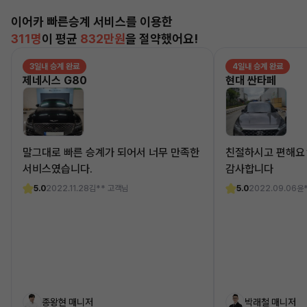
이어카 빠른승계 서비스를 이용한
311명
이 평균
832만원
을 절약했어요!
3일내 승계 완료
4일내 승계 완료
제네시스 G80
현대 싼타페
말그대로 빠른 승계가 되어서 너무 만족한
친절하시고 편해요
서비스였습니다.
감사합니다
5.0
2022.11.28
김** 고객님
5.0
2022.09.06
윤
종왕현 매니저
박래철 매니저