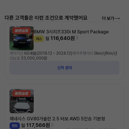
다른 고객들은 이런 조건으로 계약했어요
더 보기
BMW 3시리즈
330i M Sport Package
116,640원
월
리스
계약기간
60개월(2019.12 ~ 2024.12)
계약주행거리
0km/년Km/년
선납금
33,000,000원
신차 문의
제네시스 GV80
가솔린 2.5 터보 AWD 5인승 기본형
117,566원
월
렌트