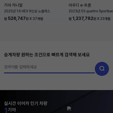
기아 카니발
아우디 e-트론
2025년
·
1.6 HEV 9인승 노블레스
2023년
·
55 quattro Sportba
526,747
1,237,782
월
원 X
37
개월
월
원 X
23
개월
승계차량 원하는 조건으로 빠르게 검색해 보세요
검색어를 입력하세요
실시간 이어카 인기 차량
1
기아