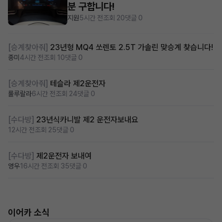
분 구합니다!
지원
5시간 전
조회 20
댓글 0
[승계찾아줘]
23년형 MQ4 쏘렌토 2.5T 가솔린 맞승계 찾습니다!
종미
4시간 전
조회 10
댓글 0
[승계찾아줘]
테슬라 제2운전자
룰루랄라
6시간 전
조회 24
댓글 0
[수다방]
23년식카니발 제2 운전자보내요
12시간 전
조회 25
댓글 0
[수다방]
제2운전자 보내여
영우
16시간 전
조회 35
댓글 0
이어카 소식