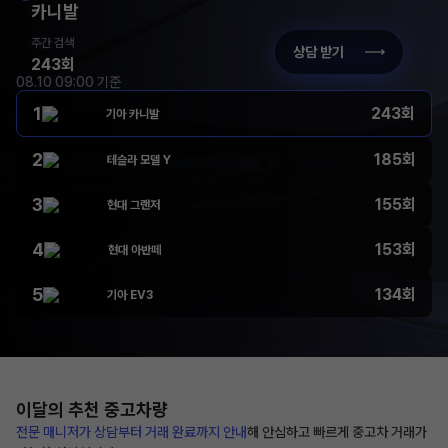
카니발
주간 검색
상담 받기
243회
08.10 09:00 기준
1
243회
기아 카니발
2
185회
테슬라 모델 Y
3
155회
현대 그랜저
4
153회
현대 아반떼
5
134회
기아 EV3
이달의 추천
중고차량
전문 매니저가 상담부터
거래 완료까지 안내
해
안심하고 빠르게 중고차 거래가