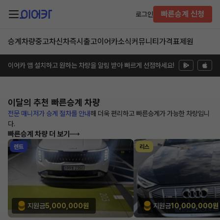
빠른승계 신청
로그인
승계차량
중고차
신차즉시출고
이어카소식
커뮤니티
가격표
제원
이어카 앱 설치하고 원하는 차량을 알림 받아 빠르게 선점하세요!
이달의 추천
빠른승계 차량
전문 매니저가 승계 절차를 안내
해
더욱 편리하고 빠른승계가 가능한
차량입니
다.
빠른승계 차량 더 보기
렌트
리스
지원금
5,000,000원
지원금
10,000,000원