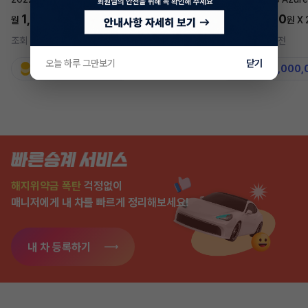
1,697,700
5,577,270
월
원 X
24
개월
월
원 X
조회 762
5시간 전
조회 7,584
2주 전
오늘 하루 그만보기
닫기
지원금
31,860,000원
지원금
50,000,
해지위약금 폭탄
걱정없이
매니저에게 내 차를 빠르게 정리해보세요!
내 차 등록하기