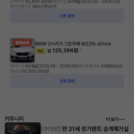
신차가격
85,600,000원
계약기간
60개월(2025.02 ~ 2030.02)
계약주행거리
0km/년Km/년
신차 문의
BMW 2시리즈
그란쿠페 M235i xDrive
125,396원
월
리스
계약기간
60개월(2025.06 ~ 2030.06)
계약주행거리
무제한Km/년
선납금
50,000,000원
신차 문의
커뮤니티
더 보기
[수다방]
만 21세 장기렌트 승계해가실