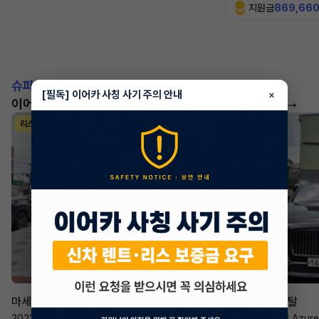
지원금
869,66
슈퍼카!
[필독] 이어카 사칭 사기 주의 안내
×
이어카에서 좋은 조건으로 만나보세요
더 보기
리스
리스
승계 매니저
한태현
마세라티 르반떼
벤틀리 컨티넨탈
2022년
·
2.0 Hybrid GT
2023년
·
4.0 V8 Azure