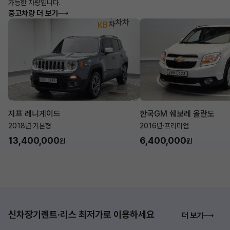
가능한 차량입니다.
중고차량 더 보기
지프 레니게이드
한국GM 쉐보레 올란도
2018년
·
기본형
2016년
·
프리미엄
13,400,000
6,400,000
원
원
신차장기렌트·리스 최저가로 이용하세요
더 보기