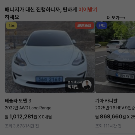
매니저가 대신 진행하니까, 편하게
이어받기
하세요
더 보기
리스
렌트
승계 매니저
박래철
테슬라 모델 3
기아 카니발
2022년
·
AWD Long Range
2025년
·
1.6 HEV 9
1,012,281
869,660
월
원 X
0
개월
월
원 X
2
조회 3,678
1시간 전
조회 11
1시간 전