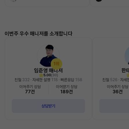
이번주 우수 매니저를 소개합니다
1위
임준영 매니저
한
5.00
(30)
친절
332
· 자세한 설명
118
· 빠른응답
158
친절
526
· 자세
이어주기 상담
이어받기 상담
이어주기 상담
77건
189건
36건
상담받기