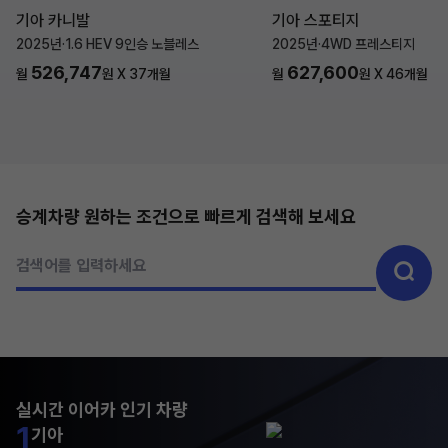
기아 카니발
기아 스포티지
2025년
·
1.6 HEV 9인승 노블레스
2025년
·
4WD 프레스티지
526,747
627,600
월
원 X
37
개월
월
원 X
46
개월
승계차량 원하는 조건으로 빠르게 검색해 보세요
검색어를 입력하세요
실시간 이어카 인기 차량
1
기아