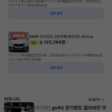
신차가격
85,600,000원
계약기간
60개월(2025.02 ~ 2030.02)
계약주행거리
0km/년Km/년
신차 문의
BMW 2시리즈
그란쿠페 M235i xDrive
125,396원
월
리스
계약기간
60개월(2025.06 ~ 2030.06)
계약주행거리
무제한Km/년
선납금
50,000,000원
신차 문의
커뮤니티
더 보기
[수다방]
gv80 장기렌트 월106만 무