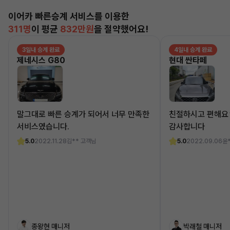
이어카 빠른승계 서비스를 이용한
311명
이 평균
832만원
을 절약했어요!
3일내 승계 완료
4일내 승계 완료
제네시스 G80
현대 싼타페
말그대로 빠른 승계가 되어서 너무 만족한
친절하시고 편해요
서비스였습니다.
감사합니다
5.0
2022.11.28
김** 고객님
5.0
2022.09.06
윤
종왕현 매니저
박래철 매니저