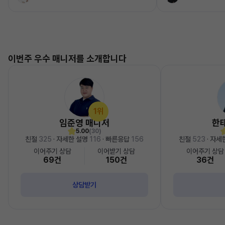
이번주 우수 매니저를 소개합니다
1위
임준영 매니저
한
5.00
(30)
친절
325
· 자세한 설명
116
· 빠른응답
156
친절
523
· 자세
이어주기 상담
이어받기 상담
이어주기 상담
69건
150건
36건
상담받기