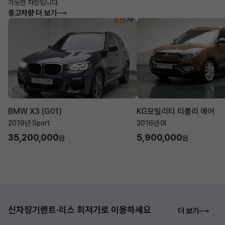
가능한 차량입니다.
중고차량 더 보기
BMW X3 (G01)
KG모빌리티 티볼리 에어
2019년
·
Sport
2016년
·
IX
35,200,000
5,900,000
원
원
신차장기렌트·리스 최저가로 이용하세요
더 보기