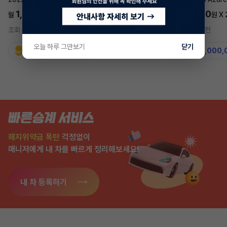
1,697,700
5,577,270
월
원 X
24
개월
월
원 X
조회 687
방금전
조회 7,547
2주 전
오늘 하루 그만보기
닫기
지원금
31,860,000원
지원금
50,000,
해지위약금 폭탄
걱정없이
매니저에게 내 차를 빠르게 정리해보세요!
내 차 등록하기