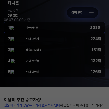
카니발
주간 검색
상담 받기
263회
08.07 09:00 기준
1
263회
기아 카니발
2
224회
현대 그랜저
3
181회
테슬라 모델 Y
4
132회
기아 쏘렌토
5
126회
현대 아반떼
이달의 추천
중고차량
전문 매니저가 상담부터
거래 완료까지 안내
해
안심하고 빠르게 중고차 거래가