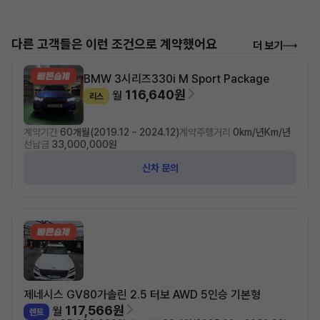
다른 고객들은 이런 조건으로 계약했어요
더 보기
BMW 3시리즈
330i M Sport Package
116,640원
월
리스
계약기간
60개월(2019.12 ~ 2024.12)
계약주행거리
0km/년Km/년
선납금
33,000,000원
신차 문의
제네시스 GV80
가솔린 2.5 터보 AWD 5인승 기본형
117,566원
월
렌트