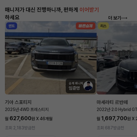
매니저가 대신 진행하니까, 편하게
이어받기
하세요
더 보기
렌트
리스
승계 매니저
임준영
기아 스포티지
마세라티 르반떼
2025년
·
4WD 프레스티지
2022년
·
2.0 Hybrid G
627,600
1,697,700
월
원 X
46
개월
월
원 X
조회 2,183
방금전
조회 687
방금전