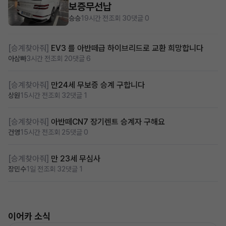
보증무선납
승승
19시간 전
조회 30
댓글 0
[승계찾아줘]
EV3 를 아반떼급 하이브리드로 교환 희망합니다
아삼빠
3시간 전
조회 20
댓글 6
[승계찾아줘]
만24세 무보증 승계 구합니다
상원
15시간 전
조회 32
댓글 1
[승계찾아줘]
아반떼CN7 장기렌트 승계자 구해요
건영
15시간 전
조회 25
댓글 0
[승계찾아줘]
만 23세 무심사
장민수
1일 전
조회 32
댓글 1
이어카 소식