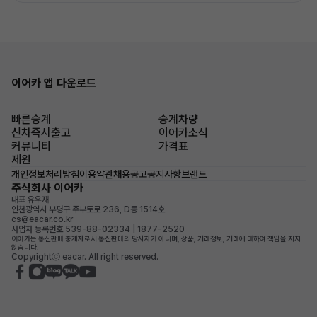
이어카 앱 다운로드
빠른승계
승계차량
신차즉시출고
이어카소식
커뮤니티
가격표
제원
개인정보처리방침
이용약관
채용공고
공지사항
브랜드
주식회사 이어카
대표 유우재
인천광역시 부평구 주부토로 236, D동 1514호
cs@eacar.co.kr
사업자 등록번호 539-88-02334 | 1877-2520
이어카는 통신판매 중개자로서 통신판매의 당사자가 아니며, 상품, 거래정보, 거래에 대하여 책임을 지지
않습니다.
Copyrightⓒ eacar. All right reserved.