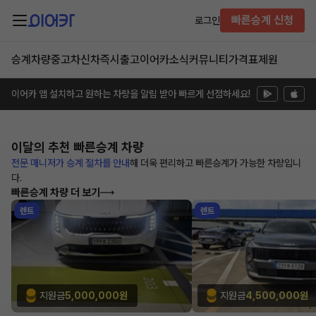
빠른승계 신청
로그인
승계차량
중고차
신차즉시출고
이어카소식
커뮤니티
가격표
제원
이어카 앱 설치하고 원하는 차량을 알림 받아 빠르게 선점하세요!
이달의 추천
빠른승계 차량
전문 매니저가 승계 절차를 안내
해
더욱 편리하고 빠른승계가 가능한
차량입니
다.
빠른승계 차량 더 보기
렌트
렌트
지원금
5,000,000원
지원금
4,500,000원