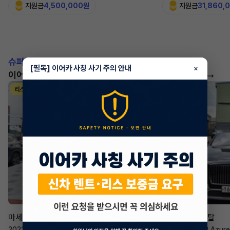
지원금
4,500,000원
지원금
31,860,
슈퍼카!
[필독] 이어카 사칭 사기 주의 안내
×
이어카에서 좋은 조건으로 만나보세요
더 보기
리스
리스
승계 매니저
한태현
마세라티 르반떼
벤틀리 컨티넨탈
2022년
·
2.0 Hybrid GT
2023년
·
4.0 V8 Azure