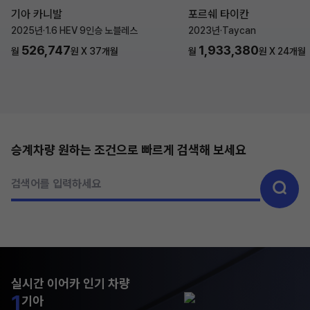
기아 카니발
포르쉐 타이칸
2025년
·
1.6 HEV 9인승 노블레스
2023년
·
Taycan
526,747
1,933,380
월
원 X
37
개월
월
원 X
24
개월
승계차량 원하는 조건으로 빠르게 검색해 보세요
검색어를 입력하세요
실시간 이어카 인기 차량
1
기아