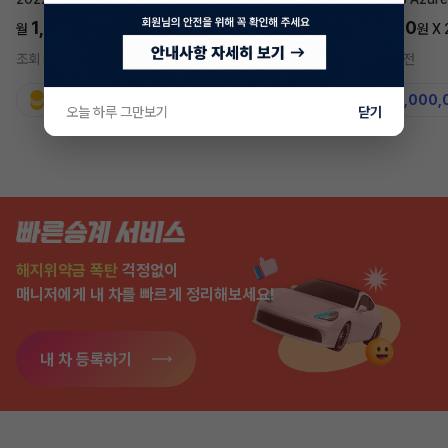
1,697,700
5,577,270
월
원 X
24
개월
월
원 X
조회 655
3시간 전
조회 7,536
1주 전
지원금
31,860,000원
지원금
50,000,
오늘 하루 그만보기
닫기
해지위약금 폭탄
걱정없이
매니저에게 내 차를 빠르게 정리해보세요!
내 차 등록하기