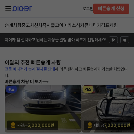
빠른승계 신청
로그인
승계차량
중고차
신차즉시출고
이어카소식
커뮤니티
가격표
제원
이어카 앱 설치하고 원하는 차량을 알림 받아 빠르게 선점하세요!
이달의 추천
빠른승계 차량
전문 매니저가 승계 절차를 안내
해
더욱 편리하고 빠른승계가 가능한
차량입니
다.
빠른승계 차량 더 보기
렌트
리스
지원금
5,000,000원
지원금
7,000,000원