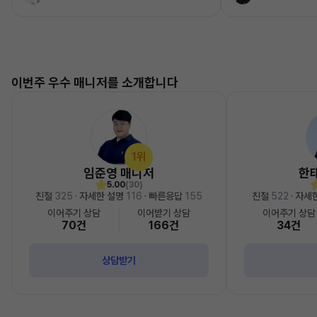
이번주 우수 매니저를 소개합니다
1위
임준영 매니저
한
5.00
(30)
친절
325
· 자세한 설명
116
· 빠른응답
155
친절
522
· 자세
이어주기 상담
이어받기 상담
이어주기 상담
70건
166건
34건
상담받기