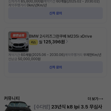
신차가격
85,600,000원
계약기간
60개월(2025.02 ~ 2030.02)
계약주행거리
0km/년Km/년
신차 문의
BMW 2시리즈
그란쿠페 M235i xDrive
125,396원
월
리스
계약기간
60개월(2025.06 ~ 2030.06)
계약주행거리
무제한Km/년
선납금
50,000,000원
신차 문의
커뮤니티
더 보기
[수다방]
23년식 k8 lpi 3.5 무심사