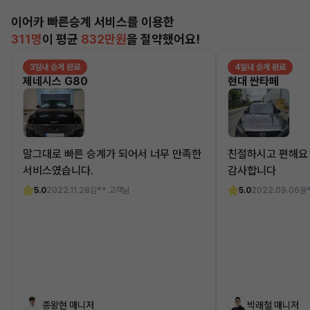
이어카 빠른승계 서비스를 이용한
311명
이 평균
832만원
을 절약했어요!
3일내 승계 완료
4일내 승계 완료
제네시스 G80
현대 싼타페
말그대로 빠른 승계가 되어서 너무 만족한
친절하시고 편해요
서비스였습니다.
감사합니다
5.0
2022.11.28
김** 고객님
5.0
2022.09.06
윤
종왕현 매니저
박래철 매니저