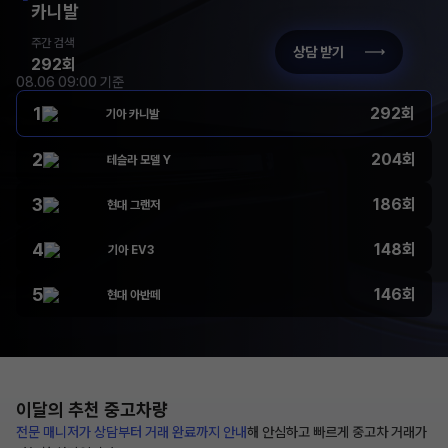
카니발
주간 검색
상담 받기
292회
08.06 09:00 기준
1
292회
기아 카니발
2
204회
테슬라 모델 Y
3
186회
현대 그랜저
4
148회
기아 EV3
5
146회
현대 아반떼
이달의 추천
중고차량
전문 매니저가 상담부터
거래 완료까지 안내
해
안심하고 빠르게 중고차 거래가