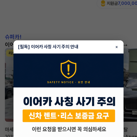
지원금
7,000,0
슈퍼카!
이어카에서 좋은 조건으로 만나보세요
더 보기
[필독] 이어카 사칭 사기 주의 안내
×
리스
리스
승계 매니저
한태현
마세라티 르반떼
벤틀리 컨티넨탈
2022년
·
2.0 Hybrid GT
2023년
·
4.0 V8 Azure