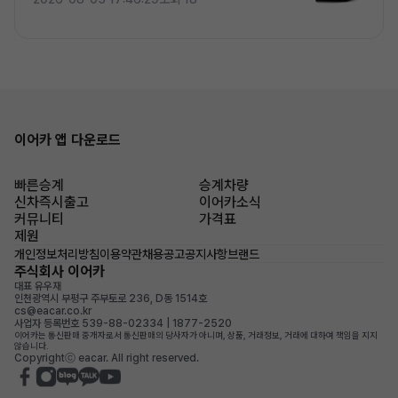
이어카 앱 다운로드
빠른승계
승계차량
신차즉시출고
이어카소식
커뮤니티
가격표
제원
개인정보처리방침
이용약관
채용공고
공지사항
브랜드
주식회사 이어카
대표 유우재
인천광역시 부평구 주부토로 236, D동 1514호
cs@eacar.co.kr
사업자 등록번호 539-88-02334 | 1877-2520
이어카는 통신판매 중개자로서 통신판매의 당사자가 아니며, 상품, 거래정보, 거래에 대하여 책임을 지지
않습니다.
Copyrightⓒ eacar. All right reserved.