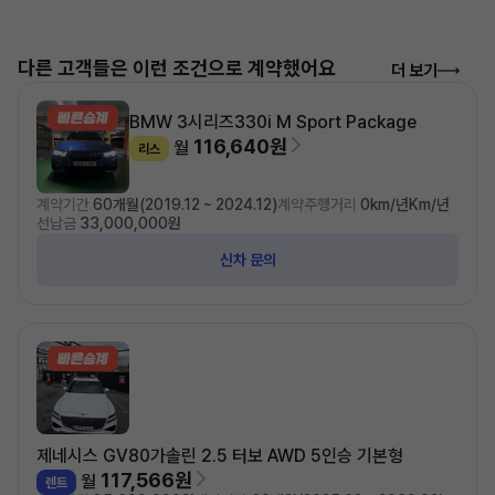
다른 고객들은 이런 조건으로 계약했어요
더 보기
BMW 3시리즈
330i M Sport Package
116,640원
월
리스
계약기간
60개월(2019.12 ~ 2024.12)
계약주행거리
0km/년Km/년
선납금
33,000,000원
신차 문의
제네시스 GV80
가솔린 2.5 터보 AWD 5인승 기본형
117,566원
월
렌트