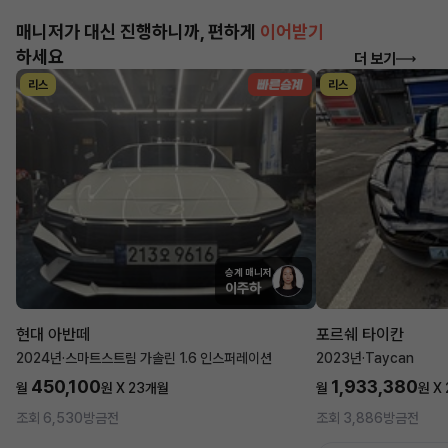
매니저가 대신 진행하니까, 편하게
이어받기
하세요
더 보기
리스
리스
승계 매니저
이주하
현대 아반떼
포르쉐 타이칸
2024년
·
스마트스트림 가솔린 1.6 인스퍼레이션
2023년
·
Taycan
450,100
1,933,380
월
원 X
23
개월
월
원 X
조회 6,530
방금전
조회 3,886
방금전