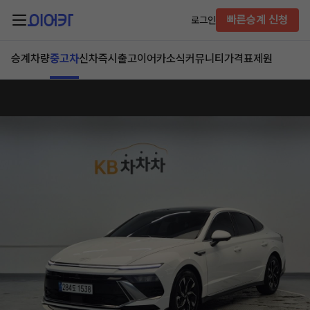
빠른승계 신청
로그인
승계차량
중고차
신차즉시출고
이어카소식
커뮤니티
가격표
제원