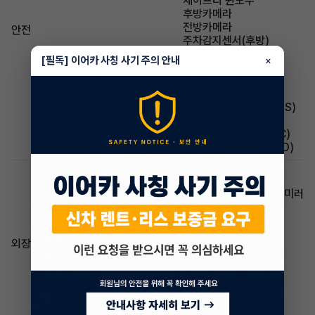
세이프티 윈도우
후방카메라
전방카메라
안전
주차감지센서(후방)
주차감지센서(전방)
[필독] 이어카 사칭 사기 주의 안내
×
차선유지지원(LKAS)
어라운드뷰(AVM)
자동긴급제동(AEB)
브레이크 잠김 방지(ABS)
미끄럼방지(TCS)
차체자세제어장치(ESC)
후측방 경보시스템(BSD)
열선 스티어링 휠
전동접이식 사이드 미러
방향지시등 일체형 사이드 미러
후진각도조절 사이드 미러
헤드램프(LED)
하이빔 어시스트
외장/내장
스티어링 휠 리모컨
패들시프트
ECM룸밀러
하이패스
알루미늄휠
썬루프(파노라마)