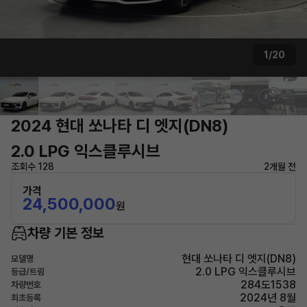
1/20
2024 현대 쏘나타 디 엣지(DN8)
2.0 LPG 익스클루시브
조회수 128
2개월 전
가격
24,500,000
원
차량 기본 정보
현대 쏘나타 디 엣지(DN8)
모델명
2.0 LPG 익스클루시브
등급/트림
284도1538
차량번호
2024년 8월
최초등록