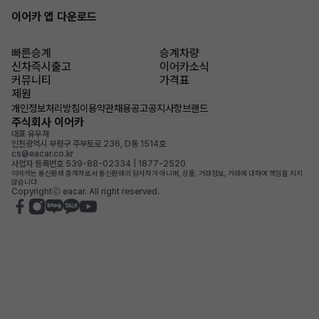
이어카 앱 다운로드
빠른승계
승계차량
신차즉시출고
이어카소식
커뮤니티
가격표
제원
개인정보처리방침
이용약관
채용공고
공지사항
브랜드
주식회사 이어카
대표 유우재
인천광역시 부평구 주부토로 236, D동 1514호
cs@eacar.co.kr
사업자 등록번호 539-88-02334 | 1877-2520
이어카는 통신판매 중개자로서 통신판매의 당사자가 아니며, 상품, 거래정보, 거래에 대하여 책임을 지지
않습니다.
Copyrightⓒ eacar. All right reserved.