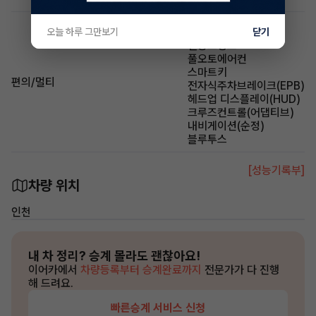
USB
레인센서와이퍼
오늘 하루 그만보기
닫기
전동트렁크
풀오토에어컨
스마트키
편의/멀티
전자식주차브레이크(EPB)
헤드업 디스플레이(HUD)
크루즈컨트롤(어댑티브)
내비게이션(순정)
블루투스
[성능기록부]
차량 위치
인천
내 차 정리?
승계 몰라도 괜찮아요!
이어카에서
차량등록부터 승계완료까지
전문가가 다 진행
해 드려요.
빠른승계 서비스 신청