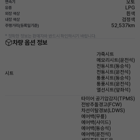
오토
변속기
LPG
유종
흰색
외장 색상
검정색
내장 색상
52,537km
주행거리(등록일기준)
* 정확한 정보는 판매자와 반드시 확인하시기 바랍니다.
차량 옵션 정보
가죽시트
메모리시트(운전석)
전동시트(동승석)
전동시트(운전석)
시트
통풍시트(동승석)
통풍시트(운전석)
열선시트(앞좌석)
타이어 공기압감지(TPMS)
전방추돌경고(FCW)
차선이탈경보(LDWS)
에어백(무릎)
에어백(사이드)
에어백(동승석)
에어백(운전석)