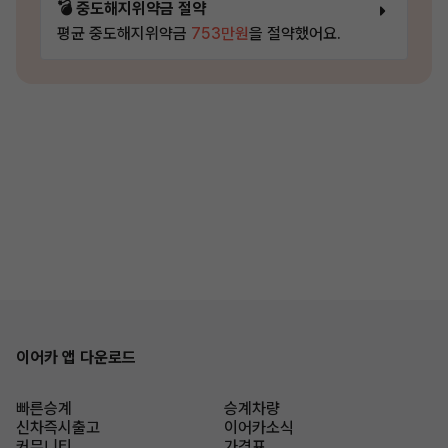
💣 중도해지위약금 절약
평균 중도해지위약금
753만원
을 절약했어요.
이어카 앱 다운로드
빠른승계
승계차량
신차즉시출고
이어카소식
커뮤니티
가격표