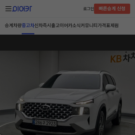
빠른승계 신청
로그인
승계차량
중고차
신차즉시출고
이어카소식
커뮤니티
가격표
제원