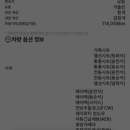
오토
변속기
가솔린
유종
흰색
외장 색상
검정색
내장 색상
114,056km
주행거리(등록일기준)
* 정확한 정보는 판매자와 반드시 확인하시기 바랍니다.
차량 옵션 정보
가죽시트
열선시트(뒷좌석)
통풍시트(운전석)
통풍시트(동승석)
시트
전동시트(운전석)
전동시트(동승석)
열선시트(앞좌석)
에어백(운전석)
에어백(동승석)
에어백(사이드)
전방추돌경고(FCW)
세이프티 윈도우
자동긴급제동(AEB)
후방카메라