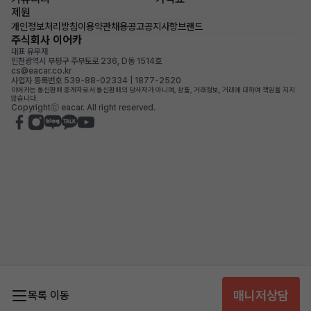
제원
개인정보처리방침
이용약관
채용공고
공지사항
브랜드
주식회사 이어카
대표 유우재
인천광역시 부평구 주부토로 236, D동 1514호
cs@eacar.co.kr
사업자 등록번호 539-88-02334 | 1877-2520
이어카는 통신판매 중개자로서 통신판매의 당사자가 아니며, 상품, 거래정보, 거래에 대하여 책임을 지지
않습니다.
Copyrightⓒ eacar. All right reserved.
매니저상담
목록 이동