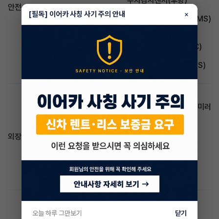
주차감지센서(후방)
안전
주차감지센서(전방)
[필독] 이어카 사칭 사기 주의 안내
×
타이어 공기압감지(TPMS)
차선이탈경보(LDWS)
경사로 밀림방지(HAS)
차체자세제어장치(ESC)
미끄럼방지(TCS)
브레이크 잠김 방지(ABS)
차선유지지원(LKAS)
스티어링 휠 리모컨
전동접이식 사이드 미러
방향지시등 일체형 사이드 미러
헤드램프(LED)
하이빔 어시스트
열선 스티어링 휠
외장/내장
패들시프트
ECM룸밀러
하이패스
알루미늄휠
루프랙
USB
전동트렁크
풀오토에어컨
오늘 하루 그만보기
닫기