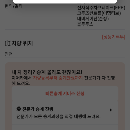
스마트키
편의/멀티
전자식주차브레이크(EPB)
크루즈컨트롤(어댑티브)
내비게이션(순정)
블루투스
[성능기록부]
차량 위치
인천
내 차 정리?
승계 몰라도 괜찮아요!
이어카에서
차량등록부터 승계완료까지
전문가가 다 진행
해 드려요.
빠른승계 서비스 신청
🕵️ 전문가 승계 진행
전문가가 모든 승계과정을 직접 대행해 드려요.